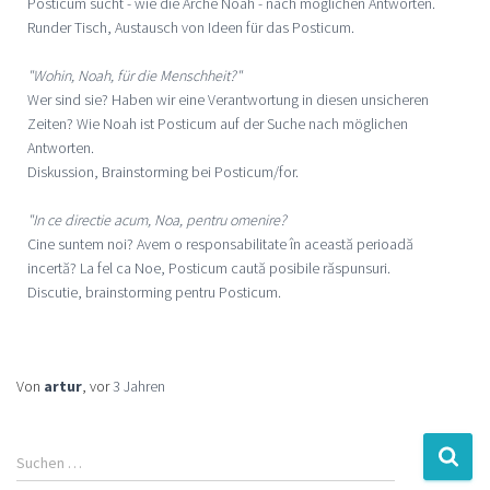
Posticum sucht - wie die Arche Noah - nach möglichen Antworten.
Runder Tisch, Austausch von Ideen für das Posticum.
"Wohin, Noah, für die Menschheit?"
Wer sind sie? Haben wir eine Verantwortung in diesen unsicheren
Zeiten? Wie Noah ist Posticum auf der Suche nach möglichen
Antworten.
Diskussion, Brainstorming bei Posticum/for.
"In ce directie acum, Noa, pentru omenire?
Cine suntem noi? Avem o responsabilitate în această perioadă
incertă? La fel ca Noe, Posticum caută posibile răspunsuri.
Discutie, brainstorming pentru Posticum.
Von
artur
, vor
3 Jahren
Suchen …