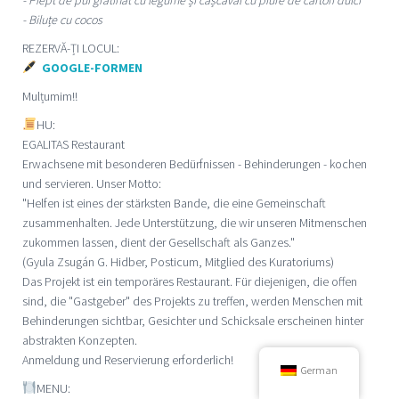
- Biluțe cu cocos
REZERVĂ-ȚI LOCUL:
GOOGLE-FORMEN
Mulțumim!!
HU:
EGALITAS Restaurant
Erwachsene mit besonderen Bedürfnissen - Behinderungen - kochen
und servieren. Unser Motto:
"Helfen ist eines der stärksten Bande, die eine Gemeinschaft
zusammenhalten. Jede Unterstützung, die wir unseren Mitmenschen
zukommen lassen, dient der Gesellschaft als Ganzes."
(Gyula Zsugán G. Hidber, Posticum, Mitglied des Kuratoriums)
Das Projekt ist ein temporäres Restaurant. Für diejenigen, die offen
sind, die "Gastgeber" des Projekts zu treffen, werden Menschen mit
Behinderungen sichtbar, Gesichter und Schicksale erscheinen hinter
abstrakten Konzepten.
Anmeldung und Reservierung erforderlich!
German
MENU: