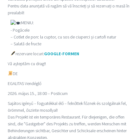
Pentru data anunțată vă rugăm să vă înscrieți și să rezervați o masă în
prealabil!
MENIU:
- Pogăcele
– Cotlet de porc la cuptor, cu sos de ciuperci și cartofi natur
– Salată de fructe
rezervare locuri:
GOOGLE-FORMEN
Vă așteptăm cu drag!!
DE
EGALITAS Vendégl
ő
2026. május 15., 18:00 – Posticum
Sajátos igényű – fogyatékkal élő – felnőttek főznek és szolgálnak fel,
örömmel, őszinte mosollyal!
Das Projekt ist ein temporäres Restaurant. Für diejenigen, die offen
sind, die "Gastgeber" des Projekts zu treffen, werden Menschen mit
Behinderungen sichtbar, Gesichter und Schicksale erscheinen hinter
abstrakten Konzepten.