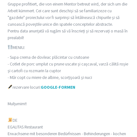
Gruppe profitiert, die von einem Mentor betreut wird, der sich um die
Arbeit kümmert. Cei care sunt deschiși să se familiarizeze cu
"gazdele" proiectului vor fi surprinși să întâlnească chipurile și să
cunoască poveștile unice din spatele conceptelor abstracte.
Pentru data anunțată vă rugăm să vă înscrieți și să rezervați o masă în
prealabil!
MENIU:
- Supa crema de dovleac plăcintar cu crutoane
- Cotlet de porc umplut cu prune uscate și cașcaval, varză călită roșie
și cartofi cu rozmarin la cuptor
- Măr copt cu miere de albine, scorțișoară și nuci
rezervare locuri:
GOOGLE-FORMEN
Mulțumim!!
DE
EGALITAS Restaurant
Erwachsene mit besonderen Bedürfnissen - Behinderungen - kochen