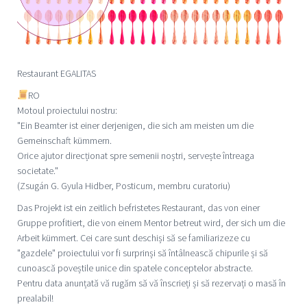
Restaurant EGALITAS
RO
Motoul proiectului nostru:
"Ein Beamter ist einer derjenigen, die sich am meisten um die
Gemeinschaft kümmern.
Orice ajutor direcționat spre semenii noștri, servește întreaga
societate."
(Zsugán G. Gyula Hidber, Posticum, membru curatoriu)
Das Projekt ist ein zeitlich befristetes Restaurant, das von einer
Gruppe profitiert, die von einem Mentor betreut wird, der sich um die
Arbeit kümmert. Cei care sunt deschiși să se familiarizeze cu
"gazdele" proiectului vor fi surprinși să întâlnească chipurile și să
cunoască poveștile unice din spatele conceptelor abstracte.
Pentru data anunțată vă rugăm să vă înscrieți și să rezervați o masă în
prealabil!