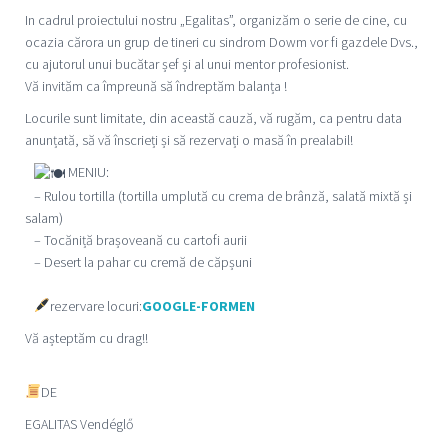
In cadrul proiectului nostru „Egalitas”, organizăm o serie de cine, cu
ocazia cărora un grup de tineri cu sindrom Dowm vor fi gazdele Dvs.,
cu ajutorul unui bucătar șef și al unui mentor profesionist.
Vă invităm ca împreună să îndreptăm balanța !
Locurile sunt limitate, din această cauză, vă rugăm, ca pentru data
anunțată, să vă înscrieți și să rezervați o masă în prealabil!
MENIU:
– Rulou tortilla (tortilla umplută cu crema de brânză, salată mixtă și
salam)
– Tocăniță brașoveană cu cartofi aurii
– Desert la pahar cu cremă de căpșuni
rezervare locuri:
GOOGLE-FORMEN
Vă așteptăm cu drag!!
DE
EGALITAS Vendégl
ő