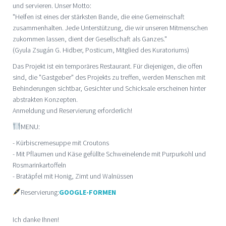
und servieren. Unser Motto:
"Helfen ist eines der stärksten Bande, die eine Gemeinschaft
zusammenhalten. Jede Unterstützung, die wir unseren Mitmenschen
zukommen lassen, dient der Gesellschaft als Ganzes."
(Gyula Zsugán G. Hidber, Posticum, Mitglied des Kuratoriums)
Das Projekt ist ein temporäres Restaurant. Für diejenigen, die offen
sind, die "Gastgeber" des Projekts zu treffen, werden Menschen mit
Behinderungen sichtbar, Gesichter und Schicksale erscheinen hinter
abstrakten Konzepten.
Anmeldung und Reservierung erforderlich!
MENU:
- Kürbiscremesuppe mit Croutons
- Mit Pflaumen und Käse gefüllte Schweinelende mit Purpurkohl und
Rosmarinkartoffeln
- Bratäpfel mit Honig, Zimt und Walnüssen
Reservierung:
GOOGLE-FORMEN
Ich danke Ihnen!