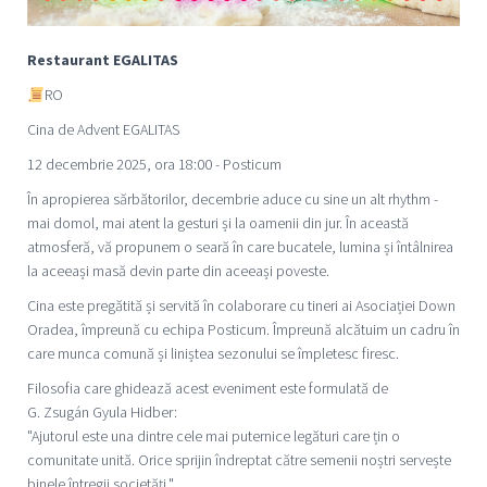
Restaurant EGALITAS
RO
Cina de Advent EGALITAS
12 decembrie 2025, ora 18:00 - Posticum
În apropierea sărbătorilor, decembrie aduce cu sine un alt rhythm -
mai domol, mai atent la gesturi și la oamenii din jur. În această
atmosferă, vă propunem o seară în care bucatele, lumina și întâlnirea
la aceeași masă devin parte din aceeași poveste.
Cina este pregătită și servită în colaborare cu tineri ai Asociației Down
Oradea, împreună cu echipa Posticum. Împreună alcătuim un cadru în
care munca comună și liniștea sezonului se împletesc firesc.
Filosofia care ghidează acest eveniment este formulată de
G. Zsugán Gyula Hidber:
"Ajutorul este una dintre cele mai puternice legături care țin o
comunitate unită. Orice sprijin îndreptat către semenii noștri servește
binele întregii societăți."