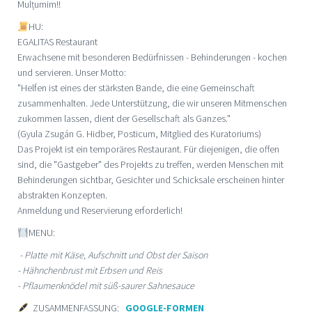
Mulțumim!!
HU:
EGALITAS Restaurant
Erwachsene mit besonderen Bedürfnissen - Behinderungen - kochen
und servieren. Unser Motto:
"Helfen ist eines der stärksten Bande, die eine Gemeinschaft
zusammenhalten. Jede Unterstützung, die wir unseren Mitmenschen
zukommen lassen, dient der Gesellschaft als Ganzes."
(Gyula Zsugán G. Hidber, Posticum, Mitglied des Kuratoriums)
Das Projekt ist ein temporäres Restaurant. Für diejenigen, die offen
sind, die "Gastgeber" des Projekts zu treffen, werden Menschen mit
Behinderungen sichtbar, Gesichter und Schicksale erscheinen hinter
abstrakten Konzepten.
Anmeldung und Reservierung erforderlich!
MENU:
- Platte mit Käse, Aufschnitt und Obst der Saison
- Hähnchenbrust mit Erbsen und Reis
- Pflaumenknödel mit süß-saurer Sahnesauce
ZUSAMMENFASSUNG:
GOOGLE-FORMEN