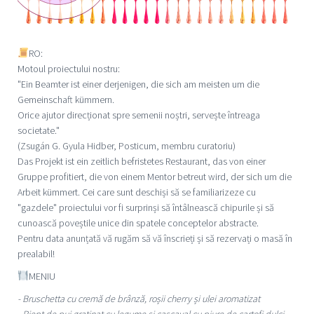
RO:
Motoul proiectului nostru:
"Ein Beamter ist einer derjenigen, die sich am meisten um die
Gemeinschaft kümmern.
Orice ajutor direcționat spre semenii noștri, servește întreaga
societate."
(Zsugán G. Gyula Hidber, Posticum, membru curatoriu)
Das Projekt ist ein zeitlich befristetes Restaurant, das von einer
Gruppe profitiert, die von einem Mentor betreut wird, der sich um die
Arbeit kümmert. Cei care sunt deschiși să se familiarizeze cu
"gazdele" proiectului vor fi surprinși să întâlnească chipurile și să
cunoască poveștile unice din spatele conceptelor abstracte.
Pentru data anunțată vă rugăm să vă înscrieți și să rezervați o masă în
prealabil!
MENIU
- Bruschetta cu cremă de brânză, roșii cherry și ulei aromatizat
- Piept de pui gratinat cu legume și cașcaval cu piure de cartofi dulci