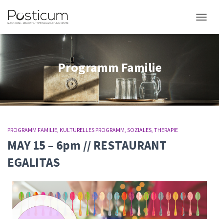
NAVIG
Programm Familie
PROGRAMM FAMILIE
KULTURELLES PROGRAMM
SOZIALES
THERAPIE
MAY 15 – 6pm // RESTAURANT
EGALITAS