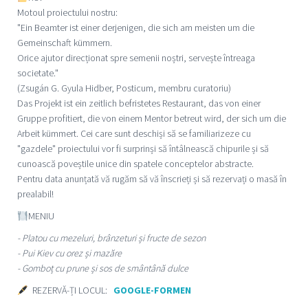
Motoul proiectului nostru:
"Ein Beamter ist einer derjenigen, die sich am meisten um die
Gemeinschaft kümmern.
Orice ajutor direcționat spre semenii noștri, servește întreaga
societate."
(Zsugán G. Gyula Hidber, Posticum, membru curatoriu)
Das Projekt ist ein zeitlich befristetes Restaurant, das von einer
Gruppe profitiert, die von einem Mentor betreut wird, der sich um die
Arbeit kümmert. Cei care sunt deschiși să se familiarizeze cu
"gazdele" proiectului vor fi surprinși să întâlnească chipurile și să
cunoască poveștile unice din spatele conceptelor abstracte.
Pentru data anunțată vă rugăm să vă înscrieți și să rezervați o masă în
prealabil!
MENIU
- Platou cu mezeluri, brânzeturi și fructe de sezon
- Pui Kiev cu orez și mazăre
- Gomboț cu prune și sos de smântână dulce
REZERVĂ-ȚI LOCUL:
GOOGLE-FORMEN