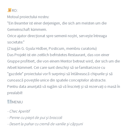
RO:
Motoul proiectului nostru:
"Ein Beamter ist einer derjenigen, die sich am meisten um die
Gemeinschaft kümmern.
Orice ajutor direcționat spre semenii noștri, servește întreaga
societate."
(Zsugán G. Gyula Hidber, Posticum, membru curatoriu)
Das Projekt ist ein zeitlich befristetes Restaurant, das von einer
Gruppe profitiert, die von einem Mentor betreut wird, der sich um die
Arbeit kümmert. Cei care sunt deschiși să se familiarizeze cu
"gazdele" proiectului vor fi surprinși să întâlnească chipurile și să
cunoască poveștile unice din spatele conceptelor abstracte.
Pentru data anunțată vă rugăm să vă înscrieți și să rezervați o masă în
prealabil!
MENIU
- Chec Aperitif
- Penne cu piept de pui și broccoli
- Desert la pahar cu cremă de vanilie și căpșuni