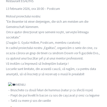
Restaurant EGALITAS
13 februarie 2026, ora 18:00 – Posticum
Motoul proiectului nostru:
"Ein Beamter ist einer derjenigen, die sich am meisten um die
Gemeinschaft kümmern.
Orice ajutor direcționat spre semenii noștri, servește întreaga
societate."
(Zsugán G. Gyula Hidber, Posticum, membru curatoriu)
In cadrul proiectului nostru „Egalitas”, organizăm o serie de cine, cu
ocazia cărora un grup de tineri cu sindrom Dowm vor fi gazdele Dvs.,
cu ajutorul unui bucătar șef și al unui mentor profesionist.
Vă invităm ca împreună să îndreptăm balanța !
Locurile sunt limitate, din această cauză, vă rugăm, ca pentru data
anunțată, să vă înscrieți și să rezervați o masă în prealabil!
MENIU:
– Bruschete cu două feluri de hummus (natur și cu sfeclă roșie)
– Piept de pui învelit în bacon cu sos de cașcaval și orez cu legume
– Tartă cu mere și sos de vanilie