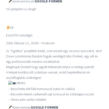
rezervare locuri:
GOOGLE-FORMEN
Vă așteptăm cu drag!!
DE
EGALITAS
Vendéglő
2026. február 13., 18:00 – Posticum
Az ”Egalitas” projekten belül, szervezünk egy vacsora sorozatot, ahol
Down szindrómás fiatalok fogják vendégül látni Önöket, egy séf és
egy profeszionális mentor vezetésével.
Meghívjuk Önöket hogy együtt billentsük helyre a mérleg nyelvét!
A helyek korlátozott számban vannak, ezért bejelentkezés és
asztalfoglalás szükséges!
MENÜ:
– Bruschetta két féle humusszal (natur és céklás)
– Baconbe tekert csirkemell sajt szósszal és zöldséges rizzsel
– Almás pite vanília öntettel
Reservierung:
GOOGLE-FORMEN