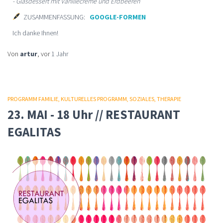
- Glasdessert mit Vanillecreme und Erdbeeren
ZUSAMMENFASSUNG:
GOOGLE-FORMEN
Ich danke Ihnen!
Von
artur
, vor
1 Jahr
PROGRAMM FAMILIE
KULTURELLES PROGRAMM
SOZIALES
THERAPIE
23. MAI - 18 Uhr // RESTAURANT
EGALITAS