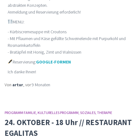
abstrakten Konzepten.
Anmeldung und Reservierung erforderlich!
MENU:
- Kürbiscremesuppe mit Croutons
- Mit Pflaumen und Käse gefüllte Schweinelende mit Purpurkohl und
Rosmarinkartoffeln
- Bratäpfel mit Honig, Zimt und Walnüssen
Reservierung:
GOOGLE-FORMEN
Ich danke Ihnen!
Von
artur
, vor
9 Monaten
PROGRAMM FAMILIE
KULTURELLES PROGRAMM
SOZIALES
THERAPIE
24. OKTOBER - 18 Uhr // RESTAURANT
EGALITAS