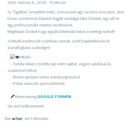
2026. március 6., 18:00 – Posticum
Az ”Egalitas” projekten belül, szervezünk egy vacsora sorozatot, ahol
Down szindrómás fiatalok fogják vendégül látni Önöket, egy séf és
egy profeszionális mentor vezetésével.
Meghívjuk Önöket hogy együtt billentsük helyre a mérleg nyelvét!
A helyek korlátozott számban vannak, ezért bejelentkezés és
asztalfoglalás szükséges!
MENÜ:
– Tortilla tekercs (tortilla lap krém sajttal, vegyes salátával és
szalámival töltve)
– Brasói aprópecsenye aranyburgonyával
– Pohár desszert epres krémmel
Reservierung:
GOOGLE-FORMEN
Sie sind willkommen!!
Von
artur
, vor
5 Monaten