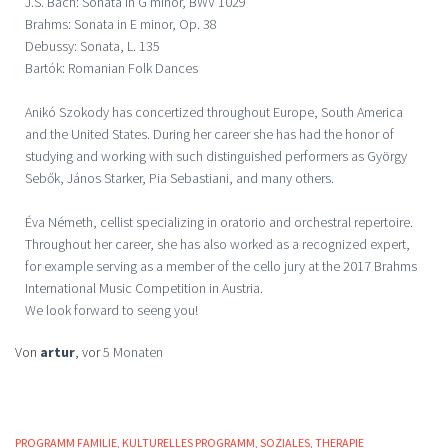
J.S. Bach: Sonata in G minor, BWV 1029
Brahms: Sonata in E minor, Op. 38
Debussy: Sonata, L. 135
Bartók: Romanian Folk Dances
Anikó Szokody has concertized throughout Europe, South America
and the United States. During her career she has had the honor of
studying and working with such distinguished performers as György
Sebők, János Starker, Pia Sebastiani, and many others.
Éva Németh, cellist specializing in oratorio and orchestral repertoire.
Throughout her career, she has also worked as a recognized expert,
for example serving as a member of the cello jury at the 2017 Brahms
International Music Competition in Austria.
We look forward to seeng you!
Von
artur
, vor
5 Monaten
PROGRAMM FAMILIE
KULTURELLES PROGRAMM
SOZIALES
THERAPIE