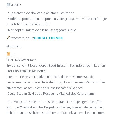
MENIU:
- Supa crema de dovleac plăcintar cu crutoane
- Cotlet de porc umplut cu prune uscate și cașcaval, varză călită roșie
și cartofi cu rozmarin la cuptor
- Măr copt cu miere de albine, scorțișoară și nuci
rezervare locuri:
GOOGLE-FORMEN
Mulțumim!!
DE
EGALITAS Restaurant
Erwachsene mit besonderen Bedürfnissen - Behinderungen - kochen
und servieren. Unser Motto:
"Helfen ist eines der stärksten Bande, die eine Gemeinschaft
zusammenhalten. Jede Unterstützung, die wir unseren Mitmenschen
zukommen lassen, dient der Gesellschaft als Ganzes."
(Gyula Zsugán G. Hidber, Posticum, Mitglied des Kuratoriums)
Das Projekt ist ein temporäres Restaurant. Für diejenigen, die offen
sind, die "Gastgeber" des Projekts zu treffen, werden Menschen mit
Behinderungen sichtbar, Gesichter und Schicksale erscheinen hinter