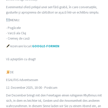
Evenimentul oferă prilejul unei seri fără grabă, în care conversațiile,
gusturile și apropierea de sărbători se așază într-un echilibru simplu.
MENIU:
- Pogăcele
- Varză ala Cluj
- Cremeș de casă
rezervare locuri:
GOOGLE-FORMEN
Vă așteptăm cu drag!!
DE
EGALITAS Adventsessen
12. Dezember 2025, 18:00 - Posticum
Der Dezember bringt mit den Feiertagen einen ruhigeren Rhythmus mit
sich, in dem es leichter ist, Gesten und die Anwesenheit des anderen
wahrzunehmen. In diesem Sinne laden wir Sie zu einem Abend ein, an