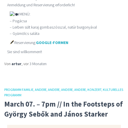
Anmeldung und Reservierung erforderlich!
MENÜ:
– Pogácsa
– Lerben sült karaj gombaszósszal, natúr burgonyával
– Gyümölcs saláta
Reservierung:
GOOGLE-FORMEN
Sie sind willkommen!!
Von
artur
, vor
3 Monaten
PROGRAMM FAMILIE
ANDERE
ANDERE
ANDERE
ANDERE
KONZERT
KULTURELLES
PROGRAMM
March 07. – 7pm // In the Footsteps of
György Sebők and János Starker