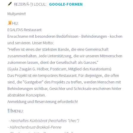
REZERVĂ-ȚI LOCUL:
GOOGLE-FORMEN
Mulțumim!!
HU:
EGALITAS Restaurant
Erwachsene mit besonderen Bedürfnissen - Behinderungen - kochen
und servieren. Unser Motto:
"Helfen ist eines der stärksten Bande, die eine Gemeinschaft
zusammenhalten. Jede Unterstützung, die wir unseren Mitmenschen
zukommen lassen, dient der Gesellschaft als Ganzes."
(Gyula Zsugán G. Hidber, Posticum, Mitglied des Kuratoriums)
Das Projekt ist ein temporäres Restaurant. Für diejenigen, die offen
sind, die "Gastgeber" des Projekts zu treffen, werden Menschen mit
Behinderungen sichtbar, Gesichter und Schicksale erscheinen hinter
abstrakten Konzepten.
Anmeldung und Reservierung erforderlich!
MENU:
- Herzhaftes Kürbisbrot (herzhaftes "chec")
- Hähnchenbrust-Brokkoli-Penne