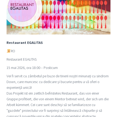
Restaurant EGALITAS
RO
Restaurant EGALITAS
15 mai 2026, ora 18:00 – Posticum
Vei fi servit cu zâmbetul pe buze de tinerii noștri minunați cu sindrom
Down, care muncesc cu dedicare și bucurie pentru a vă oferi o
experiență unică!
Das Projekt ist ein zeitlich befristetes Restaurant, das von einer
Gruppe profitiert, die von einem Mentor betreut wird, der sich um die
Arbeit kümmert. Cei care sunt deschiși să se familiarizeze cu
"gazdele" proiectului vor fi surprinși să întâlnească chipurile și să
cunoască poveștile unice din spatele conceptelor abstracte.