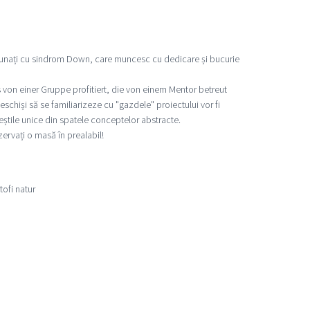
minunați cu sindrom Down, care muncesc cu dedicare și bucurie
as von einer Gruppe profitiert, die von einem Mentor betreut
schiși să se familiarizeze cu "gazdele" proiectului vor fi
eștile unice din spatele conceptelor abstracte.
zervați o masă în prealabil!
tofi natur