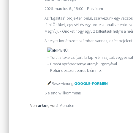
2026. március 6., 18:00 – Posticum
Az ”Egalitas” projekten belül, szervezünk egy vacso
látni Önöket, egy séf és egy profeszionális mentor v
Meghívjuk Önöket hogy együtt billentsük helyre a mér
A helyek korlátozott számban vannak, ezért bejelent
MENÜ:
– Tortilla tekercs (tortilla lap krém sajttal, vegyes sa
– Brasói aprópecsenye aranyburgonyával
– Pohár desszert epres krémmel
Reservierung:
GOOGLE-FORMEN
Sie sind willkommen!!
Von
artur
, vor
5 Monaten