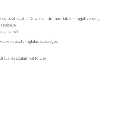
ra sorozatot, ahol Down szindrómás fiatalok fogják vendégül
ezetésével.
leg nyelvét!
kezés és asztalfoglalás szükséges!
látával és szalámival töltve)