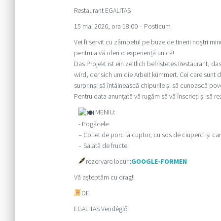
Restaurant EGALITAS
15 mai 2026, ora 18:00 – Posticum
Vei fi servit cu zâmbetul pe buze de tinerii noștri 
pentru a vă oferi o experiență unică!
Das Projekt ist ein zeitlich befristetes Restaurant, d
wird, der sich um die Arbeit kümmert. Cei care sunt de
surprinși să întâlnească chipurile și să cunoască pov
Pentru data anunțată vă rugăm să vă înscrieți și să re
MENIU:
- Pogăcele
– Cotlet de porc la cuptor, cu sos de ciuperci și car
– Salată de fructe
rezervare locuri:
GOOGLE-FORMEN
Vă așteptăm cu drag!!
DE
EGALITAS Vendégl
ő