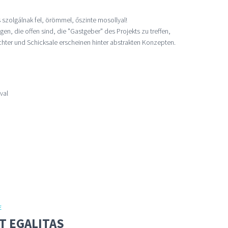
s szolgálnak fel, örömmel, őszinte mosollyal!
gen, die offen sind, die "Gastgeber" des Projekts zu treffen,
ter und Schicksale erscheinen hinter abstrakten Konzepten.
val
E
T EGALITAS