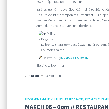
2026. május 15., 18:00 – Posticum
Sajátos igényű – fogyatékkal élő – felnőttek főznek é
Das Projekt ist ein temporäres Restaurant. Für diejeni
werden Menschen mit Behinderungen sichtbar, Gesich
Anmeldung und Reservierung erforderlich!
MENÜ:
– Pogácsa
– Lerben sült karaj gombaszósszal, natúr burgonyá
– Gyümölcs saláta
Reservierung:
GOOGLE-FORMEN
Sie sind willkommen!!
Von
artur
, vor
3 Monaten
PROGRAMM FAMILIE
KULTURELLES PROGRAMM
SOZIALES
THERAPI
MARCH 06 – 6pm // RESTAURAN