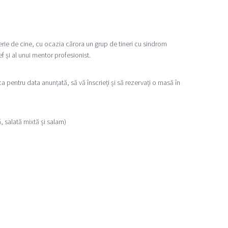
serie de cine, cu ocazia cărora un grup de tineri cu sindrom
f și al unui mentor profesionist.
a pentru data anunțată, să vă înscrieți și să rezervați o masă în
, salată mixtă și salam)