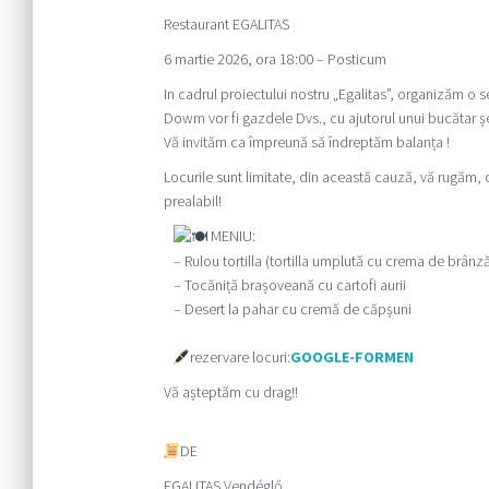
Restaurant EGALITAS
6 martie 2026, ora 18:00 – Posticum
In cadrul proiectului nostru „Egalitas”, organizăm o 
Dowm vor fi gazdele Dvs., cu ajutorul unui bucătar șe
Vă invităm ca împreună să îndreptăm balanța !
Locurile sunt limitate, din această cauză, vă rugăm, c
prealabil!
MENIU:
– Rulou tortilla (tortilla umplută cu crema de brânză
– Tocăniță brașoveană cu cartofi aurii
– Desert la pahar cu cremă de căpșuni
rezervare locuri:
GOOGLE-FORMEN
Vă așteptăm cu drag!!
DE
EGALITAS Vendégl
ő