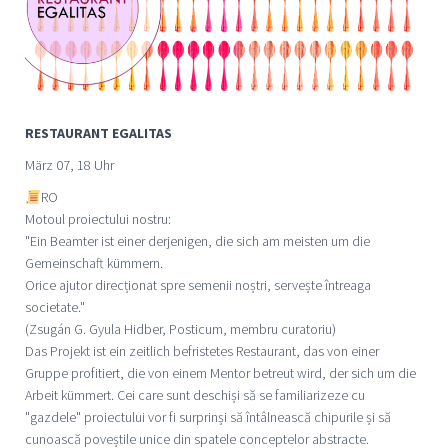
RESTAURANT EGALITAS
März 07, 18 Uhr
RO
Motoul proiectului nostru:
"Ein Beamter ist einer derjenigen, die sich am meisten um die
Gemeinschaft kümmern.
Orice ajutor direcționat spre semenii noștri, servește întreaga
societate."
(Zsugán G. Gyula Hidber, Posticum, membru curatoriu)
Das Projekt ist ein zeitlich befristetes Restaurant, das von einer
Gruppe profitiert, die von einem Mentor betreut wird, der sich um die
Arbeit kümmert. Cei care sunt deschiși să se familiarizeze cu
"gazdele" proiectului vor fi surprinși să întâlnească chipurile și să
cunoască poveștile unice din spatele conceptelor abstracte.