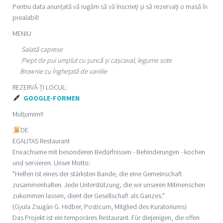
Pentru data anunțată vă rugăm să vă înscrieți și să rezervați o masă în
prealabil!
MENIU
Salată caprese
Piept de pui umplut cu șuncă și cașcaval, legume sote
Brownie cu înghețată de vanilie
REZERVĂ-ȚI LOCUL:
GOOGLE-FORMEN
Mulțumim!!
DE
EGALITAS Restaurant
Erwachsene mit besonderen Bedürfnissen - Behinderungen - kochen
und servieren. Unser Motto:
"Helfen ist eines der stärksten Bande, die eine Gemeinschaft
zusammenhalten. Jede Unterstützung, die wir unseren Mitmenschen
zukommen lassen, dient der Gesellschaft als Ganzes."
(Gyula Zsugán G. Hidber, Posticum, Mitglied des Kuratoriums)
Das Projekt ist ein temporäres Restaurant. Für diejenigen, die offen