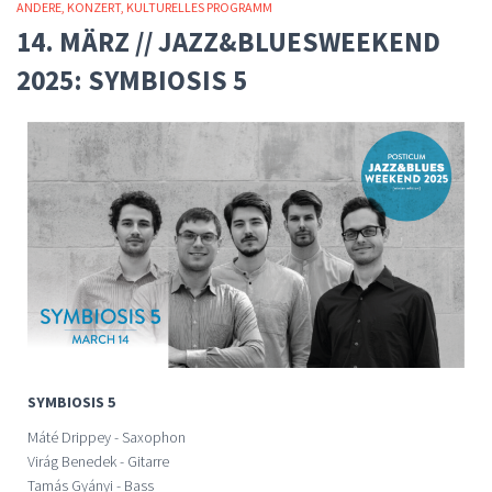
ANDERE
KONZERT
KULTURELLES PROGRAMM
14. MÄRZ // JAZZ&BLUESWEEKEND
2025: SYMBIOSIS 5
SYMBIOSIS 5
Máté Drippey - Saxophon
Virág Benedek - Gitarre
Tamás Gyányi - Bass