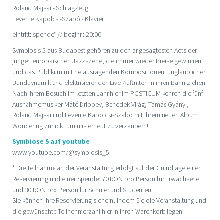
Roland Majsai - Schlagzeug
Levente Kapolcsi-Szabó - Klavier
eintritt: spende* // beginn: 20:00
Symbiosis 5 aus Budapest gehören zu den angesagtesten Acts der
jungen europäischen Jazzszene, die immer wieder Preise gewinnen
und das Publikum mit herausragenden Kompositionen, unglaublicher
Banddynamik und elektrisierenden Live-Auftritten in ihren Bann ziehen.
Nach ihrem Besuch im letzten Jahr hier im POSTICUM kehren die fünf
Ausnahmemusiker Máté Drippey, Benedek Virág, Tamás Gyányi,
Roland Majsai und Levente Kapolcsi-Szabó mit ihrem neuen Album
Wondering zurück, um uns erneut zu verzaubern!
Symbiose 5 auf youtube
www.youtube.com/@symbiosis_5
* Die Teilnahme an der Veranstaltung erfolgt auf der Grundlage einer
Reservierung und einer Spende: 70 RON pro Person für Erwachsene
und 30 RON pro Person für Schüler und Studenten.
Sie können Ihre Reservierung sichern, indem Sie die Veranstaltung und
die gewünschte Teilnehmerzahl hier in Ihren Warenkorb legen: