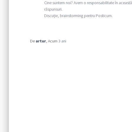
Cine suntem noi? Avem o responsabilitate în această
răspunsuri.
Discuție, brainstorming pentru Posticum.
De
artur
, Acum
3 ani