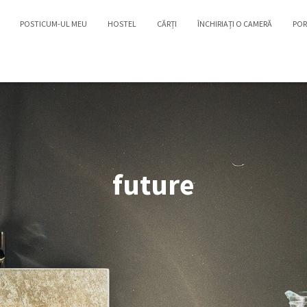
POSTICUM-UL MEU
HOSTEL
CĂRȚI
ÎNCHIRIAȚI O CAMERĂ
POR
future