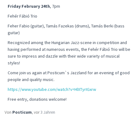
Friday February 24th
, 7pm
Fehér Fábió Trio
Feher Fabio (guitar), Tamás Fazekas (drums), Tamás Berki (bass
guitar)
Recognized among the Hungarian Jazz-scene in competition and
having performed at numerous events, the Fehér Fábió Trio will be
sure to impress and dazzle with their wide variety of musical
styles!
Come join us again at Posticum`s Jazzland for an evening of good
people and quality music.
https://www.youtube.com/watch?v=HlXTyrIGxrw
Free entry, donations welcome!
Von
Posticum
, vor
3 Jahren