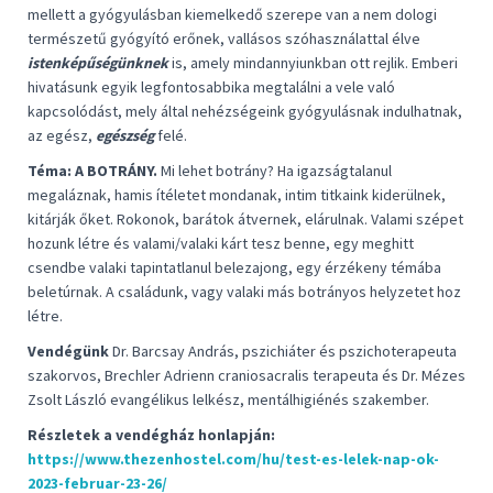
mellett a gyógyulásban kiemelkedő szerepe van a nem dologi
természetű gyógyító erőnek, vallásos szóhasználattal élve
istenképűségünknek
is, amely mindannyiunkban ott rejlik. Emberi
hivatásunk egyik legfontosabbika megtalálni a vele való
kapcsolódást, mely által nehézségeink gyógyulásnak indulhatnak,
az egész,
egészség
felé.
Téma: A BOTRÁNY.
Mi lehet botrány? Ha igazságtalanul
megaláznak, hamis ítéletet mondanak, intim titkaink kiderülnek,
kitárják őket. Rokonok, barátok átvernek, elárulnak. Valami szépet
hozunk létre és valami/valaki kárt tesz benne, egy meghitt
csendbe valaki tapintatlanul belezajong, egy érzékeny témába
beletúrnak. A családunk, vagy valaki más botrányos helyzetet hoz
létre.
Vendégünk
Dr. Barcsay András, pszichiáter és pszichoterapeuta
szakorvos,
Brechler Adrienn craniosacralis terapeuta és Dr. Mézes
Zsolt László
evangélikus lelkész, mentálhigiénés szakember.
Részletek a vendégház honlapján:
https://www.thezenhostel.com/hu/test-es-lelek-nap-ok-
2023-februar-23-26/