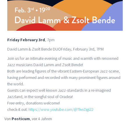
Friday February 3rd
, 7pm
David Lamm & Zsolt Bende DUOFriday, February 3rd, 7PM
Join us for an intimate evening of music and warmth with renowned
Jazz musicians David Lamm and Zsolt Bende!
Both are leading figures of the vibrant Eastern-European Jazz-scene,
having performed and recorded with many prominent figures around
the world.
Guests can expect well known Jazz-standards in a re-imagined
Jazzland, in the songful soul of Oradea!
Free entry, donations welcome!
check-it out:
https://www.youtube.com/@
TheZigi22
Von
Posticum
, vor
4 Jahren