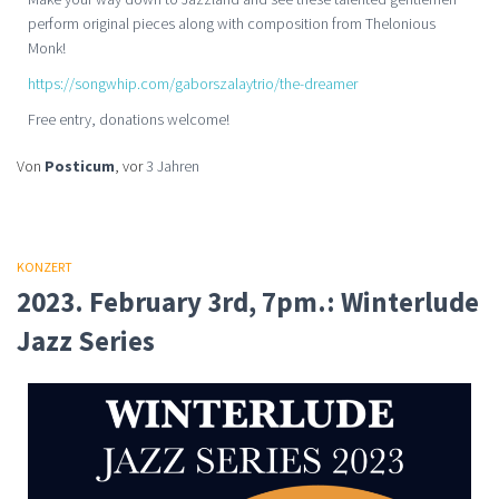
perform original pieces along with composition from Thelonious
Monk!
https://songwhip.com/gaborszalaytrio/the-dreamer
Free entry, donations welcome!
Von
Posticum
, vor
3 Jahren
KONZERT
2023. February 3rd, 7pm.: Winterlude
Jazz Series