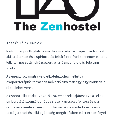
Test és Lélek NAP-ok
Nyitott csoportfoglalkozásainkra szeretettel várjuk mindazokat,
akik a lélektan és a spiritualitás feltáró erejével szeretnének testi,
lelki természetű nehézségeikre ránézni, a feloldás felé vinni
azokat.
Az egész folyamatra való elköteleződés mellett a
csoportterápiás formában működő alkalmak egy-egy blokkján is
részt lehet venni.
A csoportalkalmakat vezető szakemberek sajátossága a teljes
embert látó szemléletmód, az Istenkapcsolat fontossága, a
rendszerszemléletben gondolkozás. Az orvostudomány és a
teológia testi és lelki egészség-megőrzésben elért eredményei