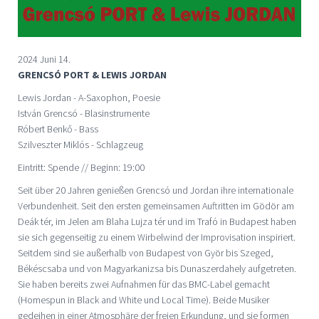
2024 Juni 14.
GRENCSÓ PORT & LEWIS JORDAN
Lewis Jordan - A-Saxophon, Poesie
István Grencsó - Blasinstrumente
Róbert Benkő - Bass
Szilveszter Miklós - Schlagzeug
Eintritt: Spende // Beginn: 19:00
Seit über 20 Jahren genießen Grencsó und Jordan ihre internationale
Verbundenheit. Seit den ersten gemeinsamen Auftritten im Gödör am
Deák tér, im Jelen am Blaha Lujza tér und im Trafó in Budapest haben
sie sich gegenseitig zu einem Wirbelwind der Improvisation inspiriert.
Seitdem sind sie außerhalb von Budapest von Györ bis Szeged,
Békéscsaba und von Magyarkanizsa bis Dunaszerdahely aufgetreten.
Sie haben bereits zwei Aufnahmen für das BMC-Label gemacht
(Homespun in Black and White und Local Time). Beide Musiker
gedeihen in einer Atmosphäre der freien Erkundung, und sie formen