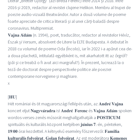
Literar „Bretter György” (azi Bréda Ferenc) între 2014 și 2018. Între
2016 și 2019, redactor al revistei clujene Helikon. Membru al trupei de
poezie audio-vizuală Beatwándor. Autor a două volume de poeme
foarte apreciate de critica literară și al unei cărți-baladă despre
coronavirus. Multipremiat.
𝐕𝐚𝐣𝐧𝐚 𝐀́𝐝𝐚́𝐦 (n. 1994), poet, traducător, redactor al revistelor Hévíz,
Észak și Versum, absolvent de Litere la ELTE Budapesta. A debutat în
2018 cu volumul de poeme Oda (Încolo), iar în 2022 i-a apărut cea de-
a doua plachetă, intitulată egyébként is, mit akarhatott itt az őrgróf?
(păi și ce treabă o fi avut aici margraful?). În prezent, lucrează la o
teză de doctorat despre perspectivele politice ale poeziei
contemporane norvegiene și maghiare.
x
[𝐇𝐔]
Hét romániai és öt magyarországi fellépés után, az 𝐀𝐧𝐝𝐫𝐞́ 𝐕𝐚𝐣𝐧𝐚
koncert eljut 𝐍𝐚𝐠𝐲𝐯𝐚́𝐫𝐚𝐝𝐫𝐚 is! 𝐀𝐧𝐝𝐫𝐞́ 𝐅𝐞𝐫𝐞𝐧𝐜 és 𝐕𝐚𝐣𝐧𝐚 𝐀́𝐝𝐚́𝐦 spoken
wordos-verses-zenés műsorát meghallgathatják a 𝐏𝐎𝐒𝐓𝐈𝐂𝐔𝐌
spirituális és kulturális központ kertjében 𝐣𝐮́𝐧𝐢𝐮𝐬 𝟕.-én, pénteken,
𝟏𝟗:𝟎𝟎 órai kezdettel. A kétnyelvű esemény főszervezői: 𝐅𝐚𝐦𝐢𝐥𝐢𝐚
𝐤𝐮𝐥𝐭𝐮𝐫𝐚́𝐥𝐢𝐬 𝐟𝐨𝐥𝐲𝐨́𝐢𝐫𝐚𝐭, 𝐆𝐨𝐥𝐚𝐧 𝐟𝐨𝐥𝐲𝐨́𝐢𝐫𝐚𝐭. Az est moderátora 𝐊𝐞𝐦𝐞𝐧𝐞𝐬