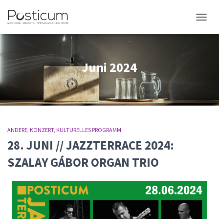
NAVIG
Juni 2024
ANDERE
KONZERT
KULTURELLES PROGRAMM
28. JUNI // JAZZTERRACE 2024:
SZALAY GÁBOR ORGAN TRIO