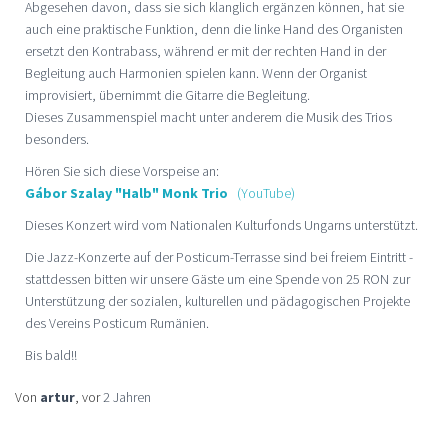
Abgesehen davon, dass sie sich klanglich ergänzen können, hat sie
auch eine praktische Funktion, denn die linke Hand des Organisten
ersetzt den Kontrabass, während er mit der rechten Hand in der
Begleitung auch Harmonien spielen kann. Wenn der Organist
improvisiert, übernimmt die Gitarre die Begleitung.
Dieses Zusammenspiel macht unter anderem die Musik des Trios
besonders.
Hören Sie sich diese Vorspeise an:
Gábor Szalay "Halb" Monk Trio
(YouTube)
Dieses Konzert wird vom Nationalen Kulturfonds Ungarns unterstützt.
Die Jazz-Konzerte auf der Posticum-Terrasse sind bei freiem Eintritt -
stattdessen bitten wir unsere Gäste um eine Spende von 25 RON zur
Unterstützung der sozialen, kulturellen und pädagogischen Projekte
des Vereins Posticum Rumänien.
Bis bald!!
Von
artur
, vor
2 Jahren