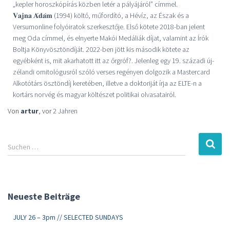
„kepler horoszkópírás közben letér a pályájáról” címmel.
𝐕𝐚𝐣𝐧𝐚 𝐀́𝐝𝐚́𝐦 (1994) költő, műfordító, a Hévíz, az Észak és a
Versumonline folyóiratok szerkesztője. Első kötete 2018-ban jelent
meg Oda címmel, és elnyerte Makói Medáliák díjat, valamint az Írók
Boltja Könyvösztöndíját. 2022-ben jött kis második kötete az
egyébként is, mit akarhatott itt az őrgróf?. Jelenleg egy 19. századi új-
zélandi ornitológusról szóló verses regényen dolgozik a Mastercard
Alkotótárs ösztöndíj keretében, illetve a doktoriját írja az ELTE-n a
kortárs norvég és magyar költészet politikai olvasatairól.
Von
artur
, vor
2 Jahren
Suchen …
Neueste Beiträge
JULY 26 – 3pm // SELECTED SUNDAYS