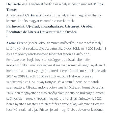
𝐇𝐞𝐧𝐫𝐢𝐞𝐭𝐭𝐞 lesz. A verseket fordítja és a helyszínen tolmácsol: 𝐌𝐢𝐡𝐨́𝐤
𝐓𝐚𝐦𝐚́𝐬.
A nagyváradi 𝐂𝐚̆𝐫𝐭𝐮𝐫𝐞𝐬̦𝐭𝐢 jóvoltából, a helyszínen megvásárolhatók
lesznek kortárs magyar és román verseskötetek.
𝐏𝐚𝐫𝐭𝐧𝐞𝐫𝐞𝐢𝐧𝐤: 𝐔́𝐣𝐯𝐚́𝐫𝐚𝐝, 𝐚𝐧𝐜𝐚𝐳𝐚𝐡𝐚𝐫𝐢𝐚.𝐫𝐨, 𝐂𝐚̆𝐫𝐭𝐮𝐫𝐞𝐬̦𝐭𝐢 𝐎𝐫𝐚𝐝𝐞𝐚,
𝐅𝐚𝐜𝐮𝐥𝐭𝐚𝐭𝐞𝐚 𝐝𝐞 𝐋𝐢𝐭𝐞𝐫𝐞 𝐚 𝐔𝐧𝐢𝐯𝐞𝐫𝐬𝐢𝐭𝐚̆𝐭̦𝐢𝐢 𝐝𝐢𝐧 𝐎𝐫𝐚𝐝𝐞𝐚
*
𝐀𝐧𝐝𝐫𝐞́ 𝐅𝐞𝐫𝐞𝐧𝐜 (1992) költő, slammer, műfordító, a marosvásárhelyi
Látó folyóirat szerkesztője. Az elmúlt tíz évben több mint 200 irodalmi
és slam poetry rendezvényen lépett fel itthon és külföldön.
Rendszeresen foglalkozik tehetséggondozással, alternatív
irodalomórákat, műhelyeket vezet magyar, román és angol nyelven. A
korábban a Bretter György (ma Bréda Ferenc) Irodalmi Kör elnöke volt
2014 és 2018 között. 2016 és 2019 között a Helikon folyóirat
szerkesztője volt. A Hervay Könyvek és a hmm füzetek sorozatok
szerkesztője. A Beatwándor audio-vizuális költészeti formáció tagja.
2014-ben megnyerte az első erdélyi slam poetry bajnokságot, azóta
számos slam poetry, irodalmi és műfordítói díjjal tüntették ki. 2021-
ben elnyerte a MasterCard Alkotótárs ösztöndíjat, valamint a Pestext
fesztivál szakmai díját. Frissen jelent meg kötete a Jelenkor kiadónál,