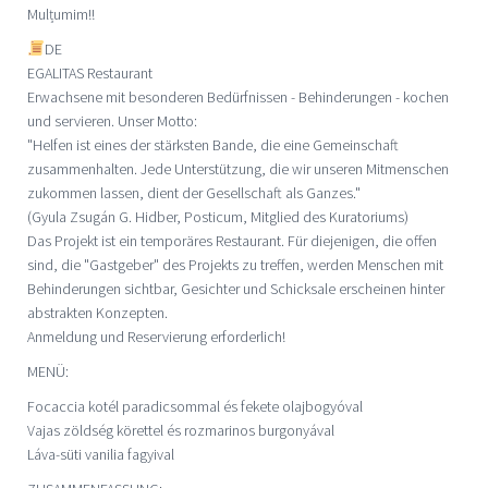
Mulțumim!!
DE
EGALITAS Restaurant
Erwachsene mit besonderen Bedürfnissen - Behinderungen - kochen
und servieren. Unser Motto:
"Helfen ist eines der stärksten Bande, die eine Gemeinschaft
zusammenhalten. Jede Unterstützung, die wir unseren Mitmenschen
zukommen lassen, dient der Gesellschaft als Ganzes."
(Gyula Zsugán G. Hidber, Posticum, Mitglied des Kuratoriums)
Das Projekt ist ein temporäres Restaurant. Für diejenigen, die offen
sind, die "Gastgeber" des Projekts zu treffen, werden Menschen mit
Behinderungen sichtbar, Gesichter und Schicksale erscheinen hinter
abstrakten Konzepten.
Anmeldung und Reservierung erforderlich!
MENÜ:
Focaccia kotél paradicsommal és fekete olajbogyóval
Vajas zöldség körettel és rozmarinos burgonyával
Láva-süti vanilia fagyival