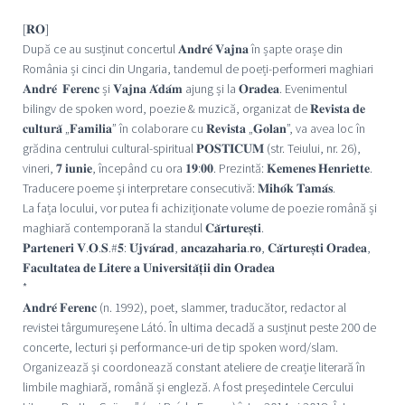
[𝐑𝐎]
După ce au susținut concertul 𝐀𝐧𝐝𝐫𝐞́ 𝐕𝐚𝐣𝐧𝐚 în șapte orașe din
România și cinci din Ungaria, tandemul de poeți-performeri maghiari
𝐀𝐧𝐝𝐫𝐞́ 𝐅𝐞𝐫𝐞𝐧𝐜 și 𝐕𝐚𝐣𝐧𝐚 𝐀́𝐝𝐚́𝐦 ajung și la 𝐎𝐫𝐚𝐝𝐞𝐚. Evenimentul
bilingv de spoken word, poezie & muzică, organizat de 𝐑𝐞𝐯𝐢𝐬𝐭𝐚 𝐝𝐞
𝐜𝐮𝐥𝐭𝐮𝐫𝐚̆ „𝐅𝐚𝐦𝐢𝐥𝐢𝐚” în colaborare cu 𝐑𝐞𝐯𝐢𝐬𝐭𝐚 „𝐆𝐨𝐥𝐚𝐧”, va avea loc în
grădina centrului cultural-spiritual 𝐏𝐎𝐒𝐓𝐈𝐂𝐔𝐌 (str. Teiului, nr. 26),
vineri, 𝟕 𝐢𝐮𝐧𝐢𝐞, începând cu ora 𝟏𝟗:𝟎𝟎. Prezintă: 𝐊𝐞𝐦𝐞𝐧𝐞𝐬 𝐇𝐞𝐧𝐫𝐢𝐞𝐭𝐭𝐞.
Traducere poeme și interpretare consecutivă: 𝐌𝐢𝐡𝐨́𝐤 𝐓𝐚𝐦𝐚́𝐬.
La fața locului, vor putea fi achiziționate volume de poezie română și
maghiară contemporană la standul 𝐂𝐚̆𝐫𝐭𝐮𝐫𝐞𝐬̦𝐭𝐢.
𝐏𝐚𝐫𝐭𝐞𝐧𝐞𝐫𝐢 𝐕.𝐎.𝐒.#𝟓: 𝐔́𝐣𝐯𝐚́𝐫𝐚𝐝, 𝐚𝐧𝐜𝐚𝐳𝐚𝐡𝐚𝐫𝐢𝐚.𝐫𝐨, 𝐂𝐚̆𝐫𝐭𝐮𝐫𝐞𝐬̦𝐭𝐢 𝐎𝐫𝐚𝐝𝐞𝐚,
𝐅𝐚𝐜𝐮𝐥𝐭𝐚𝐭𝐞𝐚 𝐝𝐞 𝐋𝐢𝐭𝐞𝐫𝐞 𝐚 𝐔𝐧𝐢𝐯𝐞𝐫𝐬𝐢𝐭𝐚̆𝐭̦𝐢𝐢 𝐝𝐢𝐧 𝐎𝐫𝐚𝐝𝐞𝐚
*
𝐀𝐧𝐝𝐫𝐞́ 𝐅𝐞𝐫𝐞𝐧𝐜 (n. 1992), poet, slammer, traducător, redactor al
revistei târgumureșene Látó. În ultima decadă a susținut peste 200 de
concerte, lecturi și performance-uri de tip spoken word/slam.
Organizează și coordonează constant ateliere de creație literară în
limbile maghiară, română și engleză. A fost președintele Cercului