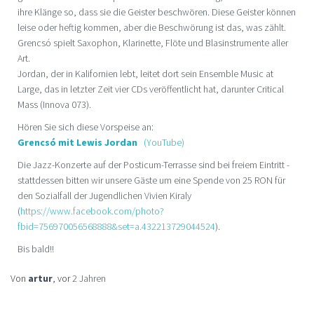
ihre Klänge so, dass sie die Geister beschwören. Diese Geister können
leise oder heftig kommen, aber die Beschwörung ist das, was zählt.
Grencsó spielt Saxophon, Klarinette, Flöte und Blasinstrumente aller
Art.
Jordan, der in Kalifornien lebt, leitet dort sein Ensemble Music at
Large, das in letzter Zeit vier CDs veröffentlicht hat, darunter Critical
Mass (Innova 073).
Hören Sie sich diese Vorspeise an:
Grencsó mit Lewis Jordan
(YouTube)
Die Jazz-Konzerte auf der Posticum-Terrasse sind bei freiem Eintritt -
stattdessen bitten wir unsere Gäste um eine Spende von 25 RON für
den Sozialfall der Jugendlichen Vivien Kiraly
(
https://www.facebook.com/photo?
fbid=756970056568888&set=a.432213729044524
).
Bis bald!!
Von
artur
, vor
2 Jahren