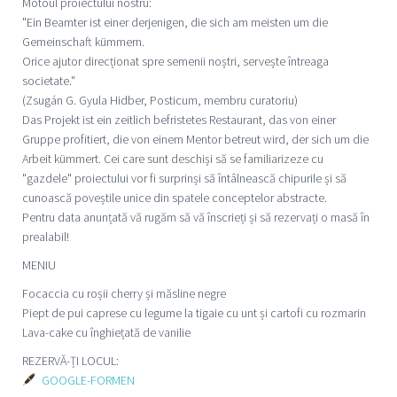
Motoul proiectului nostru:
"Ein Beamter ist einer derjenigen, die sich am meisten um die
Gemeinschaft kümmern.
Orice ajutor direcționat spre semenii noștri, servește întreaga
societate."
(Zsugán G. Gyula Hidber, Posticum, membru curatoriu)
Das Projekt ist ein zeitlich befristetes Restaurant, das von einer
Gruppe profitiert, die von einem Mentor betreut wird, der sich um die
Arbeit kümmert. Cei care sunt deschiși să se familiarizeze cu
"gazdele" proiectului vor fi surprinși să întâlnească chipurile și să
cunoască poveștile unice din spatele conceptelor abstracte.
Pentru data anunțată vă rugăm să vă înscrieți și să rezervați o masă în
prealabil!
MENIU
Focaccia cu roșii cherry și măsline negre
Piept de pui caprese cu legume la tigaie cu unt și cartofi cu rozmarin
Lava-cake cu înghiețată de vanilie
REZERVĂ-ȚI LOCUL:
GOOGLE-FORMEN