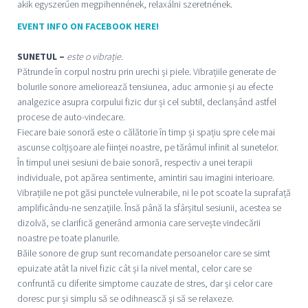
akik egyszerűen megpihennének, relaxálni szeretnének.
EVENT INFO ON FACEBOOK HERE!
SUNETUL –
este o vibrație.
Pătrunde în corpul nostru prin urechi și piele. Vibrațiile generate de
bolurile sonore ameliorează tensiunea, aduc armonie și au efecte
analgezice asupra corpului fizic dur și cel subtil, declanșând astfel
procese de auto-vindecare.
Fiecare baie sonoră este o călătorie în timp și spațiu spre cele mai
ascunse colțișoare ale ființei noastre, pe tărâmul infinit al sunetelor.
În timpul unei sesiuni de baie sonoră, respectiv a unei terapii
individuale, pot apărea sentimente, amintiri sau imagini interioare.
Vibrațiile ne pot găsi punctele vulnerabile, ni le pot scoate la suprafață
amplificându-ne senzațiile. Însă până la sfârșitul sesiunii, acestea se
dizolvă, se clarifică generând armonia care servește vindecării
noastre pe toate planurile.
Băile sonore de grup sunt recomandate persoanelor care se simt
epuizate atât la nivel fizic cât și la nivel mental, celor care se
confruntă cu diferite simptome cauzate de stres, dar și celor care
doresc pur și simplu să se odihnească și să se relaxeze.