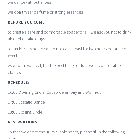
we dance without shoes
we don’t wear perfume or strong essences
BEFORE YOU COME:
to create a safe and comfortable space for all, we ask you not to drink
alcohol or take drugs
for an ideal experience, do not eat at least for two hours before the
event
wear what you feel, but the best thing to do is wear comfortable
clothes
SCHEDULE:
16:00 Opening Circle, Cacao Ceremony and Warm-up
17:00 Ecstatic Dance
19:00 Closing Circle
RESERVATIONS:
To reserve one of the 30 available spots, please fill in the following
form.