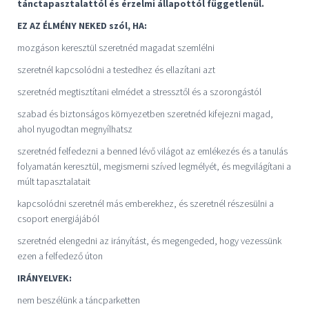
tánctapasztalattól és érzelmi állapottól függetlenül.
EZ AZ ÉLMÉNY NEKED szól, HA:
mozgáson keresztül szeretnéd magadat szemlélni
szeretnél kapcsolódni a testedhez és ellazítani azt
szeretnéd megtisztítani elmédet a stressztől és a szorongástól
szabad és biztonságos környezetben szeretnéd kifejezni magad,
ahol nyugodtan megnyílhatsz
szeretnéd felfedezni a benned lévő világot az emlékezés és a tanulás
folyamatán keresztül, megismerni szíved legmélyét, és megvilágítani a
múlt tapasztalatait
kapcsolódni szeretnél más emberekhez, és szeretnél részesülni a
csoport energiájából
szeretnéd elengedni az irányítást, és megengeded, hogy vezessünk
ezen a felfedező úton
IRÁNYELVEK:
nem beszélünk a táncparketten