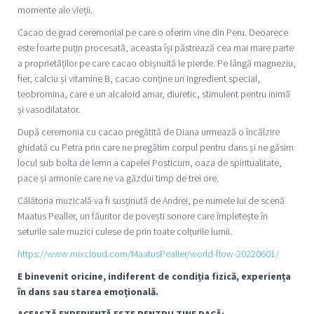
momente ale vieții.
Cacao de grad ceremonial pe care o oferim vine din Peru. Deoarece
este foarte puțin procesată, aceasta își păstrează cea mai mare parte
a proprietăților pe care cacao obișnuită le pierde. Pe lângă magneziu,
fier, calciu și vitamine B, cacao conține un ingredient special,
teobromina, care e un alcaloid amar, diuretic, stimulent pentru inimă
și vasodilatator.
După ceremonia cu cacao pregătită de Diana urmează o încălzire
ghidată cu Petra prin care ne pregătim corpul pentru dans și ne găsim
locul sub bolta de lemn a capelei Posticum, oaza de spiritualitate,
pace și armonie care ne va găzdui timp de trei ore.
Călătoria muzicală va fi susținută de Andrei, pe numele lui de scenă
Maatus Pealler, un făuritor de povești sonore care împletește în
seturile sale muzici culese de prin toate colțurile lumii.
https://www.mixcloud.com/MaatusPealler/world-flow-20220601/
E binevenit oricine, indiferent de condiția fizică, experiența
în dans sau starea emoțională.
ACEASTĂ EXPERIENȚĂ ESTE PENTRU TINE DACĂ: