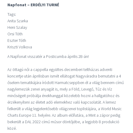
Napfonat – ERDÉLYI TURNÉ
Tags:
Anita Szarka
Heni Szalay
Orsi Tóth
Eszter Tóth
Kriszti Volkova
A Napfonat visszatér a Posticumba április 28-án!
Az öttagú női a cappella együttes decemberi teltházas adventi
koncertje után áprilisban ismét ellátogat Nagyváradra bemutatni a 4
őselem tematikájára íródott Harmatcseppben él a világ bennem című
nagylemezük zenei anyagát is, mely a Föld, Levegő, Tűz és Víz
minőségeit próbálja énekhanggal közelebb hozni a hallgatóhoz és
érzékenyíteni az életet adó elemekhez való kapcsolatát. A lemez
felkerült a világ legjelentősebb világzenei toplistájára, a World Music
Charts Europe 11. helyére. Az album előfutára, a Mint a zápor pedig
bekerült a DAL 2022 című műsor döntőjébe, a legjobb 8 produkció
közé.