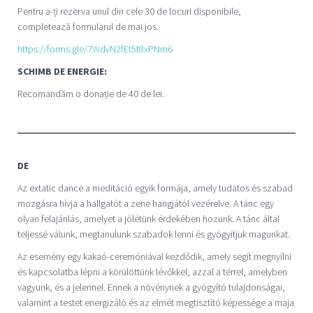
Pentru a-ți rezerva unul din cele 30 de locuri disponibile,
completează formularul de mai jos.
https://forms.gle/7WdvN2fEt5t8xPNm6
SCHIMB DE ENERGIE:
Recomandăm o donație de 40 de lei.
DE
Az extatic dance a meditáció egyik formája, amely tudatos és szabad
mozgásra hívja a hallgatót a zene hangjától vezérelve. A tánc egy
olyan felajánlás, amelyet a jólétünk érdekében hozunk. A tánc által
teljessé válunk, megtanulunk szabadok lenni és gyógyítjuk magunkat.
Az esemény egy kakaó-ceremóniával kezdődik, amely segít megnyílni
és kapcsolatba lépni a körülöttünk lévőkkel, azzal a térrel, amelyben
vagyunk, és a jelennel. Ennek a növénynek a gyógyító tulajdonságai,
valamint a testet energizáló és az elmét megtisztító képessége a maja