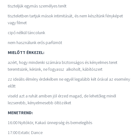
tiszteljük egymás személyes terét
tiszteletben tartjuk mások intimitását, és nem készítünk fényképet
vagy filmet
cipő nélkül táncolunk
nem használunk erős parfümöt
MIELŐTT ÉRKEZEL:
azért, hogy mindenki számára biztonságos és kényelmes teret
teremtsünk, kérünk, ne fogyassz alkoholt, kábítószert
zz ideális élmény érdekében ne egyél legalább két órával az esemény
előtt
viseld azt a ruhát amiben jól érzed magad, de lehetőleg minél
lezserebb, kényelmesebb öltözéket
MENETREND:
16:00 Nyitókör, Kakaó ünnepség és bemelegítés
17:00 Extatic Dance