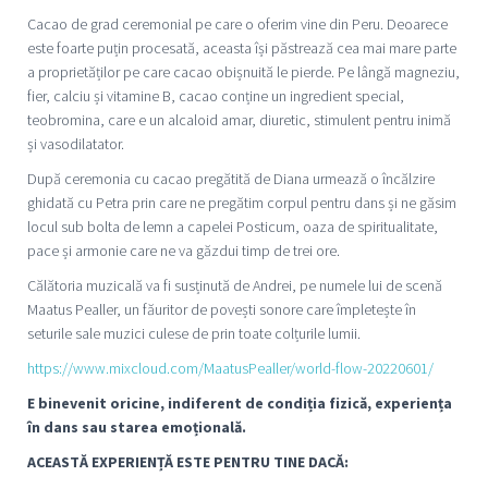
Cacao de grad ceremonial pe care o oferim vine din Peru. Deoarece
este foarte puțin procesată, aceasta își păstrează cea mai mare parte
a proprietăților pe care cacao obișnuită le pierde. Pe lângă magneziu,
fier, calciu și vitamine B, cacao conține un ingredient special,
teobromina, care e un alcaloid amar, diuretic, stimulent pentru inimă
și vasodilatator.
După ceremonia cu cacao pregătită de Diana urmează o încălzire
ghidată cu Petra prin care ne pregătim corpul pentru dans și ne găsim
locul sub bolta de lemn a capelei Posticum, oaza de spiritualitate,
pace și armonie care ne va găzdui timp de trei ore.
Călătoria muzicală va fi susținută de Andrei, pe numele lui de scenă
Maatus Pealler, un făuritor de povești sonore care împletește în
seturile sale muzici culese de prin toate colțurile lumii.
https://www.mixcloud.com/MaatusPealler/world-flow-20220601/
E binevenit oricine, indiferent de condiția fizică, experiența
în dans sau starea emoțională.
ACEASTĂ EXPERIENȚĂ ESTE PENTRU TINE DACĂ: