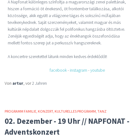
A Napfonat különleges színfoltja a magyarországi zenei palettának,
hiszen a formáció öt énekesnő, öt frontember találkozása, alkotói
közössége, akik együtt a világzene tágas és sokszínű műfajában
tevékenykednek. Saját szerzeményeket, valamint magyar és más
kultúrák népdalait dolgozzák fel polifonikus hangzásba öltöztetve.
Zenéjük egyediségét adja, hogy az énekhangok összefonódása
mellett fontos szerep jut a perkusszív hangszereknek.
A koncertre szeretettel látunk minden kedves érdeklődőt!
facebook
-
instagram
-
youtube
Von
artur
, vor
2 Jahren
PROGRAMM FAMILIE
KONZERT
KULTURELLES PROGRAMM
TANZ
02. Dezember - 19 Uhr // NAPFONAT -
Adventskonzert