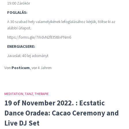
19:00 Zárókör
FOGLALÁS:
A 30 szabad hely valamelyikének lefoglalásához kérjük, töltse ki az
alábbi űrlapot.
https://forms.gle/7WdvN2fEt5t8xPNm6
ENERGIACSERE:
Javaslat: 40 lej adományt
Von
Posticum
, vor
4 Jahren
MEDITATION
TANZ
THERAPIE
19 of November 2022. : Ecstatic
Dance Oradea: Cacao Ceremony and
Live DJ Set