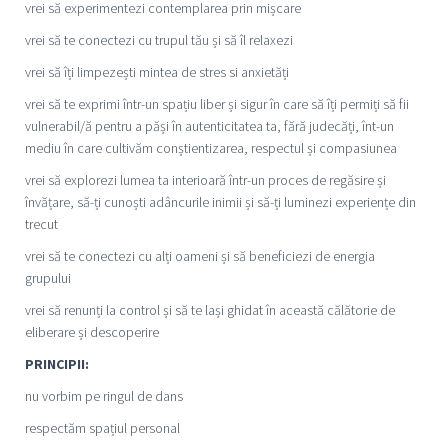
vrei să experimentezi contemplarea prin mișcare
vrei să te conectezi cu trupul tău și să îl relaxezi
vrei să îți limpezești mintea de stres si anxietăți
vrei să te exprimi într-un spațiu liber și sigur în care să îți permiți să fii
vulnerabil/ă pentru a păși în autenticitatea ta, fără judecăți, înt-un
mediu în care cultivăm conștientizarea, respectul și compasiunea
vrei să explorezi lumea ta interioară într-un proces de regăsire și
învățare, să-ți cunoști adâncurile inimii și să-ți luminezi experiențe din
trecut
vrei să te conectezi cu alți oameni și să beneficiezi de energia
grupului
vrei să renunți la control și să te lași ghidat în această călătorie de
eliberare și descoperire
PRINCIPII:
nu vorbim pe ringul de dans
respectăm spațiul personal