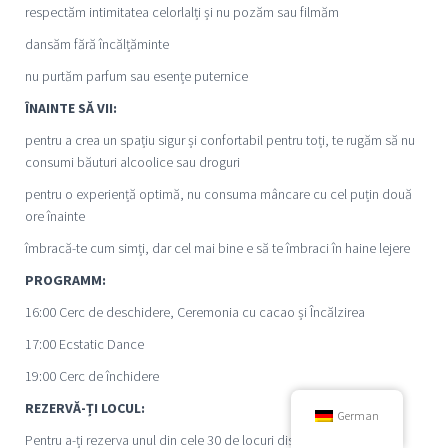
respectăm intimitatea celorlalți și nu pozăm sau filmăm
dansăm fără încălțăminte
nu purtăm parfum sau esențe puternice
ÎNAINTE SĂ VII:
pentru a crea un spațiu sigur și confortabil pentru toți, te rugăm să nu
consumi băuturi alcoolice sau droguri
pentru o experiență optimă, nu consuma mâncare cu cel puțin două
ore înainte
îmbracă-te cum simți, dar cel mai bine e să te îmbraci în haine lejere
PROGRAMM:
16:00 Cerc de deschidere, Ceremonia cu cacao și Încălzirea
17:00 Ecstatic Dance
19:00 Cerc de închidere
REZERVĂ-ȚI LOCUL:
German
Pentru a-ți rezerva unul din cele 30 de locuri disponibile,