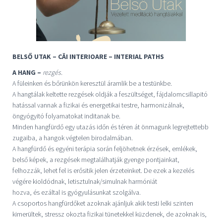
BELSŐ UTAK – CĂI INTERIOARE – INTERIAL PATHS
A HANG –
rezgés.
A füleinken és bőrünkön keresztül áramlik be a testünkbe.
A hangtálak keltette rezgések oldják a feszültséget, fájdalomcsillapitó
hatással vannak a fizikai és energetikai testre, harmonizálnak,
öngyógyitó folyamatokat inditanak be.
Minden hangfürdő egy utazás időn és téren át önmagunk legrejtettebb
zugaiba, a hangok végtelen birodalmában.
A hangfürdő és egyéni terápia során feljöhetnek érzések, emlékek,
belső képek, a rezgések megtalálhatják gyenge pontjainkat,
felhozzák, lehet fel is erősitik jelen érzeteinket. De ezek a kezelés
végére kioldódnak, letisztulnak/simulnak harmóniát
hozva, és ezáltal is gyógyulásunkat szolgálva.
A csoportos hangfürdőket azoknak ajánljuk akik testi lelki szinten
kimerültek, stressz okozta fizikai tünetekkel küzdenek, de azoknak is,