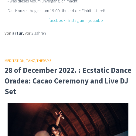
- was dieses Album unvergänglich macht.
Das Konzert beginnt um 19:00 Uhr und der Eintritt ist frei!
facebook
-
instagram
-
youtube
Von
artur
, vor
3 Jahren
MEDITATION
TANZ
THERAPIE
28 of December 2022. : Ecstatic Dance
Oradea: Cacao Ceremony and Live DJ
Set