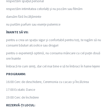
respectăm spațiul personal
respectăm intimitatea celorlalți și nu pozăm sau filmăm
dansăm fără încălțăminte
nu purtăm parfum sau esențe puternice
ÎNAINTE SĂ VII:
pentru a crea un spațiu sigur și confortabil pentru toți, te rugăm să nu
consumi băuturi alcoolice sau droguri
pentru o experiență optimă, nu consuma mâncare cu cel puțin două
ore înainte
îmbracă-te cum simți, dar cel mai bine e să te îmbraci în haine lejere
PROGRAMM:
16:00 Cerc de deschidere, Ceremonia cu cacao și Încălzirea
17:00 Ecstatic Dance
19:00 Cerc de închidere
REZERVĂ-ȚI LOCUL: