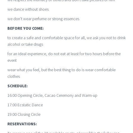
we dance without shoes
we don’t wear perfume or strong essences
BEFORE YOU COME:
to create a safe and comfortable space for all, we ask you not to drink
alcohol or take drugs
for an ideal experience, do not eat at least for two hours before the
event
wear what you feel, but the best thing to do is wear comfortable
clothes
SCHEDULE:
16:00 Opening Circle, Cacao Ceremony and Warm-up
17:00 Ecstatic Dance
19:00 Closing Circle
RESERVATIONS: