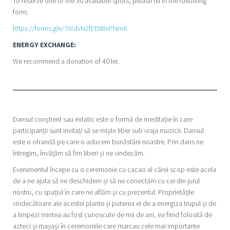
To reserve one of the 30 available spots, please fill in the following
form.
https://forms.gle/7WdvN2fEt5t8xPNm6
ENERGY EXCHANGE:
We recommend a donation of 40 lei.
Dansul conștient sau extatic este o formă de meditație în care
participanții sunt invitați să se miște liber sub vraja muzicii. Dansul
este o ofrandă pe care o aducem bunăstării noastre. Prin dans ne
întregim, învățăm să fim liberi și ne vindecăm.
Evenimentul începe cu o ceremonie cu cacao al cărei scop este acela
de a ne ajuta să ne deschidem și să ne conectăm cu cei din jurul
nostru, cu spațiul în care ne aflăm și cu prezentul. Proprietățile
vindecătoare ale acestei plante și puterea ei de a energiza trupul și de
a limpezi mintea au fost cunoscute de mii de ani, ea fiind folosită de
azteci și mayași în ceremoniile care marcau cele mai importante