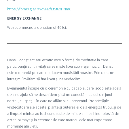
https://forms.gle/7WdvN2fEt5t8xPNm6
ENERGY EXCHANGE:
We recommend a donation of 40 lei.
Dansul conștient sau extatic este o formă de meditație în care
participanții sunt invitați să se miște liber sub vraja muzicii. Dansul
este o ofrandă pe care o aducem bunăstării noastre. Prin dans ne
întregim, învățăm să fim liberi și ne vindecăm.
Evenimentul începe cu o ceremonie cu cacao al cărei scop este acela
de a ne ajuta să ne deschidem și să ne conectăm cu cei din jurul
nostru, cu spațiul în care ne aflăm și cu prezentul. Proprietățile
vindecătoare ale acestei plante și puterea ei de a energiza trupul și de
a limpezi mintea au fost cunoscute de mii de ani, ea fiind folosită de
azteci și mayași în ceremoniile care marcau cele mai importante
momente ale vieții.