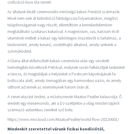
civilizáció kora óta ismert.
Az általunk kínált ceremoniális minőségű kakaó Peruból származik.
Mivel nem esik át különböző feldolgozási folyamatokon, megőrzi
tulajdonságainak nagy részét, ellentétben a kereskedelemben
megtalálható szokásos kakaóval. A magnézium, vas, kalcium és B-
vitaminok mellett a kakaó egy különleges összetevőt is tartalmaz, a
teobromint, amely keserű, vizelethajtó alkaloid, amely serkenti a
szívműködést.
A Diana által előkészített kakaó-ceremónia után egy vezetett
bemelegítés következik Petrával, melynek során felkészítjük testünket
a táncra, és megtaláljuk a helyünket a Posticum kápolnájának fa-
boltozata alatt, amely önmagában egy harmonikus oázis, és amely
otthont ad ennek az eseménynek három órán át.
A zenei utazást Andrei, a művésznevén Maatus Pealler kalauzolja. Ő
eredeti egy mesemondó, aki a DJ-szettjeibe a világ minden tájáról
származó autentikus zenéket sző bele.
https://www.mixcloud.com/MaatusPealler/world-flow-20220601/
Mindenkit szeretettel várunk fizikai kondíciótól,