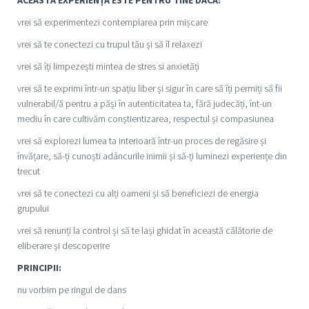
vrei să experimentezi contemplarea prin mișcare
vrei să te conectezi cu trupul tău și să îl relaxezi
vrei să îți limpezești mintea de stres si anxietăți
vrei să te exprimi într-un spațiu liber și sigur în care să îți permiți să fii
vulnerabil/ă pentru a păși în autenticitatea ta, fără judecăți, înt-un
mediu în care cultivăm conștientizarea, respectul și compasiunea
vrei să explorezi lumea ta interioară într-un proces de regăsire și
învățare, să-ți cunoști adâncurile inimii și să-ți luminezi experiențe din
trecut
vrei să te conectezi cu alți oameni și să beneficiezi de energia
grupului
vrei să renunți la control și să te lași ghidat în această călătorie de
eliberare și descoperire
PRINCIPII:
nu vorbim pe ringul de dans