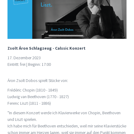
Zsolt Áron Schlagzeug - Calssic Konzert
17. Dezember 2023
Eintritt: frei | Beginn: 17:00
Áron Zsolt Dobos spielt Stücke von:
Frédéric Chopin (1810 - 1849)
Ludwig van Beethoven (1770 - 1827)
Ferenc Liszt (1811 - 1886)
"In diesem Konzert werde ich Klavierwerke von Chopin, Beethoven
und Liszt spielen.
Ich habe mich für Beethoven entschieden, weil mir seine Klavierstücke
schon immer am Herzen lagen, weil sie immer auf den Punkt kommen