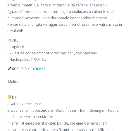
Arbeit kümmert. Cei care sunt deschiși să se familiarizeze cu
"gazdele" proiectului vor fi surprinși să întâlnească chipurile și să
cunoască poveștile unice din spatele conceptelor abstracte.
Pentru data anunțată vă rugăm să vă înscrieți și să rezervați o masă în
prealabil!
MENIU
- pogăcele
- 2 Felii de cotlet/antricot, orez mexican, sos paprikaș
- Nachspeise: TIRAMISU
REZERVĂRI:
FORMEL
Mulțumim!!
DE
EGALITAS Restaurant
Erwachsene mit besonderen Bedürfnissen - Behinderungen - kochen
und servieren. Unser Motto:
"Helfen ist eines der stärksten Bande, die eine Gemeinschaft
zusammenhalten. Jede Unterstützung, die wir unseren Mitmenschen