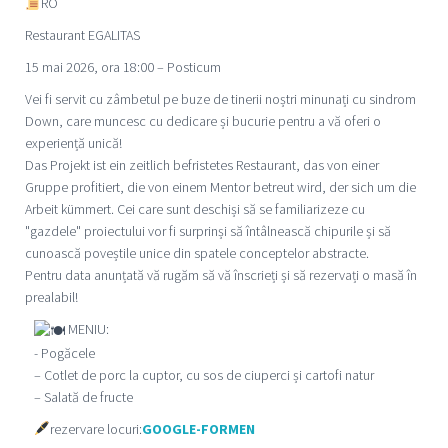
RO
Restaurant EGALITAS
15 mai 2026, ora 18:00 – Posticum
Vei fi servit cu zâmbetul pe buze de tinerii noștri minunați cu sindrom
Down, care muncesc cu dedicare și bucurie pentru a vă oferi o
experiență unică!
Das Projekt ist ein zeitlich befristetes Restaurant, das von einer
Gruppe profitiert, die von einem Mentor betreut wird, der sich um die
Arbeit kümmert. Cei care sunt deschiși să se familiarizeze cu
"gazdele" proiectului vor fi surprinși să întâlnească chipurile și să
cunoască poveștile unice din spatele conceptelor abstracte.
Pentru data anunțată vă rugăm să vă înscrieți și să rezervați o masă în
prealabil!
MENIU:
- Pogăcele
– Cotlet de porc la cuptor, cu sos de ciuperci și cartofi natur
– Salată de fructe
rezervare locuri:
GOOGLE-FORMEN