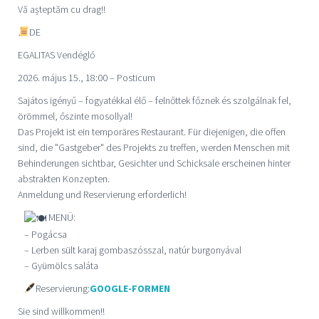
Vă așteptăm cu drag!!
DE
EGALITAS Vendégl
ő
2026. május 15., 18:00 – Posticum
Sajátos igényű – fogyatékkal élő – felnőttek főznek és szolgálnak fel,
örömmel, őszinte mosollyal!
Das Projekt ist ein temporäres Restaurant. Für diejenigen, die offen
sind, die "Gastgeber" des Projekts zu treffen, werden Menschen mit
Behinderungen sichtbar, Gesichter und Schicksale erscheinen hinter
abstrakten Konzepten.
Anmeldung und Reservierung erforderlich!
MENÜ:
– Pogácsa
– Lerben sült karaj gombaszósszal, natúr burgonyával
– Gyümölcs saláta
Reservierung:
GOOGLE-FORMEN
Sie sind willkommen!!