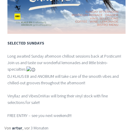
SELECTED SUNDAYS
Long awaited Sunday afternoon chillout sessions back at Posticum!
Join us and taste our wonderful lemonades and little bistro-
specialties
DJ KLAUS EB and ANOBIUM will take care of the smooth vibes and
chilled-out grooves throughout the afternoon!!
Vinyllaz and VibesOnWax will bring their vinyl stock with fine
selections for sale!!
FREE ENTRY – see you next weekend!!!
Von
artur
, vor
3 Monaten