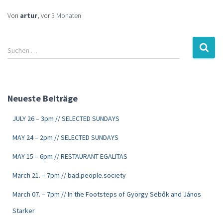
Von
artur
, vor
3 Monaten
Suchen …
Neueste Beiträge
JULY 26 – 3pm // SELECTED SUNDAYS
MAY 24 – 2pm // SELECTED SUNDAYS
MAY 15 – 6pm // RESTAURANT EGALITAS
March 21. – 7pm // bad.people.society
March 07. – 7pm // In the Footsteps of György Sebők and János
Starker