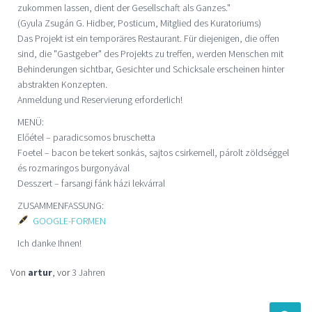
zukommen lassen, dient der Gesellschaft als Ganzes."
(Gyula Zsugán G. Hidber, Posticum, Mitglied des Kuratoriums)
Das Projekt ist ein temporäres Restaurant. Für diejenigen, die offen
sind, die "Gastgeber" des Projekts zu treffen, werden Menschen mit
Behinderungen sichtbar, Gesichter und Schicksale erscheinen hinter
abstrakten Konzepten.
Anmeldung und Reservierung erforderlich!
MENÜ:
Előétel – paradicsomos bruschetta
Foetel – bacon be tekert sonkás, sajtos csirkemell, párolt zöldséggel
és rozmaringos burgonyával
Desszert – farsangi fánk házi lekvárral
ZUSAMMENFASSUNG:
GOOGLE-FORMEN
Ich danke Ihnen!
Von
artur
, vor
3 Jahren