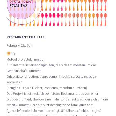
RESTAURANT EGALITAS
February 02., 6pm
RO
Motoul proiectului nostru:
"Ein Beamter ist einer derjenigen, die sich am meisten um die
Gemeinschaft kümmern.
Orice ajutor direcționat spre semenii noștri, servește întreaga
societate."
(Zsugán G. Gyula Hidber, Posticum, membru curatoriu)
Das Projekt ist ein zeitlich befristetes Restaurant, das von einer
Gruppe profitiert, die von einem Mentor betreut wird, der sich um die
Arbeit kümmert. Cei care sunt deschiși să se familiarizeze cu
"gazdele" proiectului vor fi surprinși să întâlnească chipurile și să