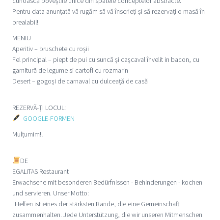
cunoască poveștile unice din spatele conceptelor abstracte.
Pentru data anunțată vă rugăm să vă înscrieți și să rezervați o masă în
prealabil!
MENIU
Aperitiv – bruschete cu roșii
Fel principal – piept de pui cu suncă și cașcaval învelit in bacon, cu
garnitură de legume si cartofi cu rozmarin
Desert – gogoși de carnaval cu dulceață de casă
REZERVĂ-ȚI LOCUL:
GOOGLE-FORMEN
Mulțumim!!
DE
EGALITAS Restaurant
Erwachsene mit besonderen Bedürfnissen - Behinderungen - kochen
und servieren. Unser Motto:
"Helfen ist eines der stärksten Bande, die eine Gemeinschaft
zusammenhalten. Jede Unterstützung, die wir unseren Mitmenschen