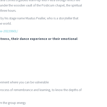
under the wooden vault of the Posticum chapel, the spiritual
three hours.
by his stage name Maatus Pealler, who is a storyteller that
he world.
ow-20220601/
itness, their dance experience or their emotional
ironment where you can be vulnerable
 process of remembrance and learning, to know the depths of
om the group energy