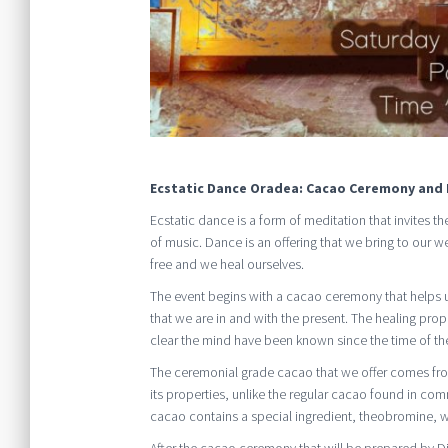
Ecstatic Dance Oradea: Cacao Ceremony and L
Ecstatic dance is a form of meditation that invites t
of music. Dance is an offering that we bring to our
free and we heal ourselves.
The event begins with a cacao ceremony that helps 
that we are in and with the present. The healing propr
clear the mind have been known since the time of the
The ceremonial grade cacao that we offer comes from 
its properties, unlike the regular cacao found in c
cacao contains a special ingredient, theobromine, whic
After the cacao ceremony that will be prepared by