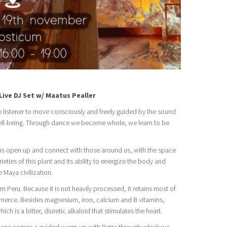
ive DJ Set w/ Maatus Pealler
he listener to move consciously and freely guided by the sound
 well-being. Through dance we become whole, we learn to be
us open up and connect with those around us, with the space
ieties of this plant and its ability to energize the body and
 Maya civilization.
Peru. Because it is not heavily processed, it retains most of
ommerce. Besides magnesium, iron, calcium and B vitamins,
h is a bitter, diuretic alkaloid that stimulates the heart.
 Diana comes a guided warm-up with Petra through which we