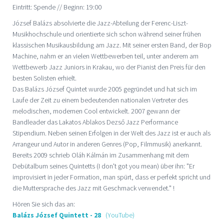
Eintritt: Spende // Beginn: 19:00
József Balázs absolvierte die Jazz-Abteilung der Ferenc-Liszt-
Musikhochschule und orientierte sich schon während seiner frühen
klassischen Musikausbildung am Jazz. Mit seiner ersten Band, der Bop
Machine, nahm er an vielen Wettbewerben teil, unter anderem am
Wettbewerb Jazz Juniors in Krakau, wo der Pianist den Preis für den
besten Solisten erhielt.
Das Balázs József Quintet wurde 2005 gegründet und hat sich im
Laufe der Zeit zu einem bedeutenden nationalen Vertreter des
melodischen, modernen Cool entwickelt. 2007 gewann der
Bandleader das Lakatos Ablakos Dezső Jazz Performance
Stipendium. Neben seinen Erfolgen in der Welt des Jazz ist er auch als
Arrangeur und Autor in anderen Genres (Pop, Filmmusik) anerkannt.
Bereits 2009 schrieb Oláh Kálmán im Zusammenhang mit dem
Debütalbum seines Quintetts (I don't got you mean) über ihn: "Er
improvisiert in jeder Formation, man spürt, dass er perfekt spricht und
die Muttersprache des Jazz mit Geschmack verwendet." !
Hören Sie sich das an:
Balázs József Quintett - 28
(YouTube)