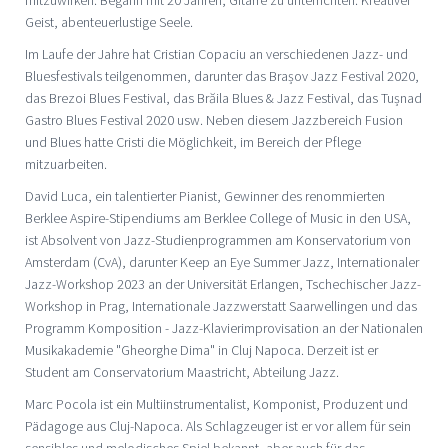
Geist, abenteuerlustige Seele.
Im Laufe der Jahre hat Cristian Copaciu an verschiedenen Jazz- und
Bluesfestivals teilgenommen, darunter das Brașov Jazz Festival 2020,
das Brezoi Blues Festival, das Brăila Blues & Jazz Festival, das Tușnad
Gastro Blues Festival 2020 usw. Neben diesem Jazzbereich Fusion
und Blues hatte Cristi die Möglichkeit, im Bereich der Pflege
mitzuarbeiten.
David Luca, ein talentierter Pianist, Gewinner des renommierten
Berklee Aspire-Stipendiums am Berklee College of Music in den USA,
ist Absolvent von Jazz-Studienprogrammen am Konservatorium von
Amsterdam (CvA), darunter Keep an Eye Summer Jazz, Internationaler
Jazz-Workshop 2023 an der Universität Erlangen, Tschechischer Jazz-
Workshop in Prag, Internationale Jazzwerstatt Saarwellingen und das
Programm Komposition - Jazz-Klavierimprovisation an der Nationalen
Musikakademie "Gheorghe Dima" in Cluj Napoca. Derzeit ist er
Student am Conservatorium Maastricht, Abteilung Jazz.
Marc Pocola ist ein Multiinstrumentalist, Komponist, Produzent und
Pädagoge aus Cluj-Napoca. Als Schlagzeuger ist er vor allem für sein
sensibles und melodisches Spiel bekannt, aber auch für das