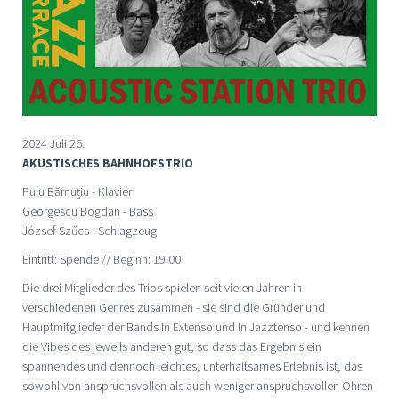
2024 Juli 26.
AKUSTISCHES BAHNHOFSTRIO
Puiu Bărnuțiu - Klavier
Georgescu Bogdan - Bass
József Szűcs - Schlagzeug
Eintritt: Spende // Beginn: 19:00
Die drei Mitglieder des Trios spielen seit vielen Jahren in
verschiedenen Genres zusammen - sie sind die Gründer und
Hauptmitglieder der Bands In Extenso und In Jazztenso - und kennen
die Vibes des jeweils anderen gut, so dass das Ergebnis ein
spannendes und dennoch leichtes, unterhaltsames Erlebnis ist, das
sowohl von anspruchsvollen als auch weniger anspruchsvollen Ohren