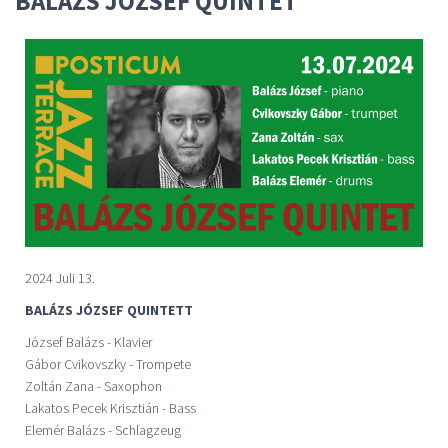
BALÁZS JÓZSEF QUINTET
2024 Juli 13.
BALÁZS JÓZSEF QUINTETT
József Balázs - Klavier
Gábor Cvikovszky - Trompete
Zoltán Zana - Saxophon
Lakatos Pecek Krisztián - Bass
Elemér Balázs - Schlagzeug