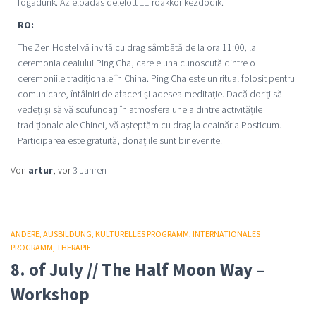
fogadunk. Az elöadás délelött 11 roakkor kezdödik.
RO:
The Zen Hostel vă invită cu drag sâmbătă de la ora 11:00, la
ceremonia ceaiului Ping Cha, care e una cunoscută dintre o
ceremoniile tradiționale în China. Ping Cha este un ritual folosit pentru
comunicare, întâlniri de afaceri și adesea meditație. Dacă doriți să
vedeți și să vă scufundați în atmosfera uneia dintre activitățile
tradiționale ale Chinei, vă așteptăm cu drag la ceainăria Posticum.
Participarea este gratuită, donațiile sunt binevenite.
Von
artur
, vor
3 Jahren
ANDERE
AUSBILDUNG
KULTURELLES PROGRAMM
INTERNATIONALES
PROGRAMM
THERAPIE
8. of July // The Half Moon Way –
Workshop