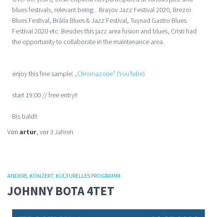
blues festivals, relevant being: Brașov Jazz Festival 2020, Brezoi
Blues Festival, Brăila Blues & Jazz Festival, Tușnad Gastro Blues
Festival 2020 etc. Besides this jazz area fusion and blues, Cristi had
the opportunity to collaborate in the maintenance area.
enjoy this fine sample:
„Chromazone” (YouTube)
start 19:00 // free entry!!
Bis bald!!
Von
artur
, vor
3 Jahren
ANDERE
KONZERT
KULTURELLES PROGRAMM
JOHNNY BOTA 4TET