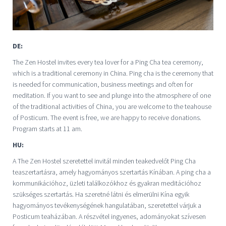
DE:
The Zen Hostel invites every tea lover for a Ping Cha tea ceremony,
which is a traditional ceremony in China. Ping cha is the ceremony that
is needed for communication, business meetings and often for
meditation. If you want to see and plunge into the atmosphere of one
of the traditional activities of China, you are welcome to the teahouse
of Posticum. The event is free, we are happy to receive donations.
Program starts at 11 am.
HU:
A The Zen Hostel szeretettel invitál minden teakedvelőt Ping Cha
teaszertartásra, amely hagyományos szertartás Kínában. A ping cha a
kommunikációhoz, üzleti találkozókhoz és gyakran meditációhoz
szükséges szertartás. Ha szeretné látni és elmerülni Kína egyik
hagyományos tevékenységének hangulatában, szeretettel várjuk a
Posticum teaházában. A részvétel ingyenes, adományokat szívesen