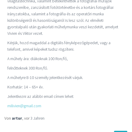
világítástechnika, valamint betekinthettek a fotográfiai műfajok
rendszerébe, zanzásított fotótörténetbe és a kortárs fotográfiai
irányzatokba, valamint a fotográfia és az operatőri munka
különbségeiről és hasonlóságairól is lesz szól. Az elméleti
gyorstalpaló után gyakorlati műhelymunka veszi kezdetét, amelyet
Vivien és Viktor vezet.
Kérjük, hozd magaddal a digitális fényképezőgépedet, vagy a
telefont, amivel képeket tudsz rögzíteni.
A műhely ára: diákoknak 100 Ron/fő,
felnőtteknek 300 Ron/fő.
A műhelyre 8-10 személy jelentkezését várjuk.
Korhatár: 14 – 65+ év.
Jelentkezni az alábbi email címen lehet:
milivien@gmail.com
Von
artur
, vor
3 Jahren