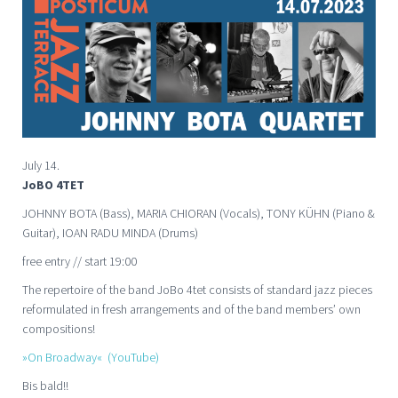
July 14.
JoBO 4TET
JOHNNY BOTA (Bass), MARIA CHIORAN (Vocals), TONY KÜHN (Piano &
Guitar), IOAN RADU MINDA (Drums)
free entry // start 19:00
The repertoire of the band JoBo 4tet consists of standard jazz pieces
reformulated in fresh arrangements and of the band members’ own
compositions!
»On Broadway« (YouTube)
Bis bald!!