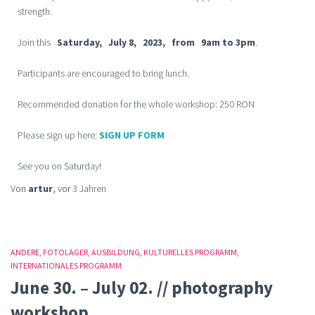
strength.
Join this
Saturday, July 8, 2023, from 9am to 3pm
.
Participants are encouraged to bring lunch.
Recommended donation for the whole workshop: 250 RON
Please sign up here:
SIGN UP FORM
See you on Saturday!
Von
artur
, vor
3 Jahren
ANDERE
FOTOLAGER
AUSBILDUNG
KULTURELLES PROGRAMM
INTERNATIONALES PROGRAMM
June 30. – July 02. // photography
workshop