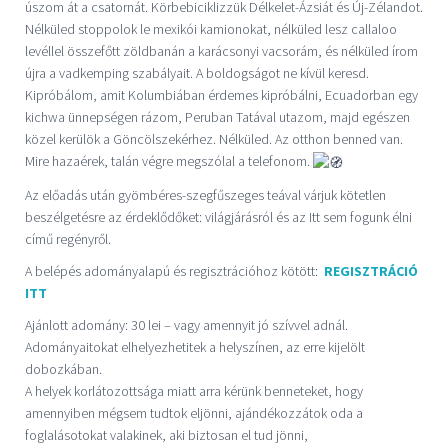
úszom át a csatornát. Körbebiciklizzük Délkelet-Ázsiát és Új-Zélandot.
Nélküled stoppolok le mexikói kamionokat, nélküled lesz callaloo
levéllel összefőtt zöldbanán a karácsonyi vacsorám, és nélküled írom
újra a vadkemping szabályait. A boldogságot ne kívül keresd.
Kipróbálom, amit Kolumbiában érdemes kipróbálni, Ecuadorban egy
kichwa ünnepségen rázom, Peruban Tatával utazom, majd egészen
közel kerülök a Göncölszekérhez. Nélküled. Az otthon benned van.
Mire hazaérek, talán végre megszólal a telefonom.
Az előadás után gyömbéres-szegfűszeges teával várjuk kötetlen
beszélgetésre az érdeklődőket: világjárásról és az Itt sem fogunk élni
című regényről.
A belépés adományalapú és regisztrációhoz kötött:
REGISZTRÁCIÓ
ITT
Ajánlott adomány: 30 lei – vagy amennyit jó szívvel adnál.
Adományaitokat elhelyezhetitek a helyszínen, az erre kijelölt
dobozkában.
A helyek korlátozottsága miatt arra kérünk benneteket, hogy
amennyiben mégsem tudtok eljönni, ajándékozzátok oda a
foglalásotokat valakinek, aki biztosan el tud jönni,