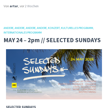
Von
artur
, vor
2 Wochen
ANDERE
ANDERE
ANDERE
ANDERE
KONZERT
KULTURELLES PROGRAMM
INTERNATIONALES PROGRAMM
MAY 24 – 2pm // SELECTED SUNDAYS
SELECTED SUNDAYS