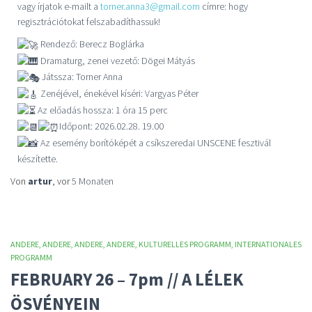
vagy írjatok e-mailt a
torner.anna3@gmail.com
címre: hogy
regisztrációtokat felszabadíthassuk!
Rendező: Berecz Boglárka
Dramaturg, zenei vezető: Dögei Mátyás
Játssza: Torner Anna
Zenéjével, énekével kíséri: Vargyas Péter
Az előadás hossza: 1 óra 15 perc
Időpont: 2026.02.28. 19.00
Az esemény borítóképét a csíkszeredai UNSCENE fesztivál
készítette.
Von
artur
, vor
5 Monaten
ANDERE
ANDERE
ANDERE
ANDERE
KULTURELLES PROGRAMM
INTERNATIONALES
PROGRAMM
FEBRUARY 26 – 7pm // A LÉLEK
ÖSVÉNYEIN