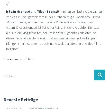
//
István Grencsó
und
Tibor Szemző
machen seit fast vierzig Jahren
von Zeit zu Zeit gemeinsam Musik. Grencsó trug zu Szemzős
Csoma
Musik
Projekte, so wie Szemző eine Rolle in Grencsós
Traumauto
Album. Dieses Konzert ist Teil einer Reihe, in der die beiden Künstler
als Duo die Möglichkeiten der Präsenz im Augenblick ausloten. An
diesem Abend werden sie sich neben den reichen und vielfältigen
Klängen ihrer Instrumente auch in die Welt der Literatur und des Films
begeben.
Von
artur
, vor
1 Jahr
Suchen …
Neueste Beiträge