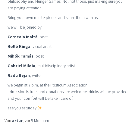
philosophy and Hunger Games. No, not those, just making sure you
are paying attention.
Bring your own masterpieces and share them with us!
we will be joined by:
Cerneala Înaltă
, poet
Holló Kinga
, visual artist
Mihók Tamás
, poet
Gabriel Miloia
, multidisciplinary artist
Radu Bejan
, writer
we begin at 7 p.m. at the Posticum Association.
admission is free, and donations are welcome. drinks will be provided
and your comfort will be taken care of.
see you saturday!
Von
artur
, vor
5 Monaten