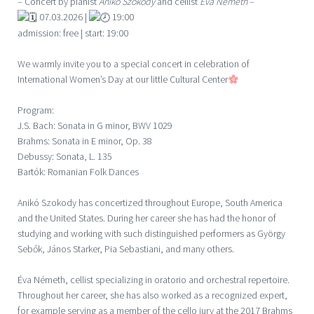
– Concert by pianist
Anikó Szokody
and cellist
Éva Németh
–
07.03.2026 |
19:00
admission: free | start: 19:00
We warmly invite you to a special concert in celebration of
International Women’s Day at our little Cultural Center
Program:
J.S. Bach: Sonata in G minor, BWV 1029
Brahms: Sonata in E minor, Op. 38
Debussy: Sonata, L. 135
Bartók: Romanian Folk Dances
Anikó Szokody has concertized throughout Europe, South America
and the United States. During her career she has had the honor of
studying and working with such distinguished performers as György
Sebők, János Starker, Pia Sebastiani, and many others.
Éva Németh, cellist specializing in oratorio and orchestral repertoire.
Throughout her career, she has also worked as a recognized expert,
for example serving as a member of the cello jury at the 2017 Brahms