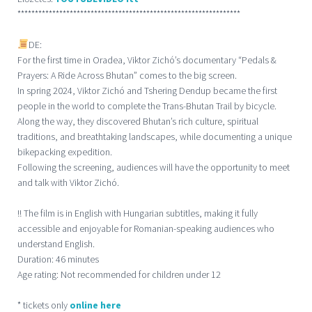
****************************************************************
DE:
For the first time in Oradea, Viktor Zichó’s documentary “Pedals &
Prayers: A Ride Across Bhutan” comes to the big screen.
In spring 2024, Viktor Zichó and Tshering Dendup became the first
people in the world to complete the Trans-Bhutan Trail by bicycle.
Along the way, they discovered Bhutan’s rich culture, spiritual
traditions, and breathtaking landscapes, while documenting a unique
bikepacking expedition.
Following the screening, audiences will have the opportunity to meet
and talk with Viktor Zichó.
!! The film is in English with Hungarian subtitles, making it fully
accessible and enjoyable for Romanian-speaking audiences who
understand English.
Duration: 46 minutes
Age rating: Not recommended for children under 12
* tickets only
online here