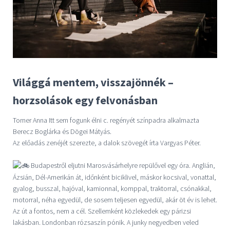
Világgá mentem, visszajönnék –
horzsolások egy felvonásban
Torner Anna Itt sem fogunk élni c. regényét színpadra alkalmazta
Berecz Boglárka és Dögei Mátyás.
Az előadás zenéjét szerezte, a dalok szövegét írta Vargyas Péter.
Budapestről eljutni Marosvásárhelyre repülővel egy óra. Anglián,
Ázsián, Dél-Amerikán át, időnként biciklivel, máskor kocsival, vonattal,
gyalog, busszal, hajóval, kamionnal, komppal, traktorral, csónakkal,
motorral, néha egyedül, de sosem teljesen egyedül, akár öt év is lehet.
Az út a fontos, nem a cél. Szellemként közlekedek egy párizsi
lakásban. Londonban rózsaszín pónik. A junky negyedben veled