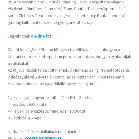
2024 tavaszán Zichó Viktor és Tshering Dendup teljesítette világon
elsőként a Bhutánon át húzódó Trans-Bhutan Trailt kerékpárral. Az út
során Zichó és Dendup mélységében ismerte meg Bhután rendkívül
gazdag kultúráját és szemet gyönyörködtető tájait.
Jegyek: csak
on-line itt
Zichót lenyűgözte Bhután környezeti politikája és az, ahogyan a
bhutáni emberek körforgásban gondolkodnak és ahogyan gyakorolják
a vallásukat.
Az út java részén társa volt Merrick, a Humans Being Project fotósa és
videósa, akivel 5 éve találkozott Tádzsikisztánban. Most részben ő
dokumentálta ezt az egyedülálló bikepacking túrát.
Nyelv: angol, magyar felirattal (Dub EN – Sub HU)
->Kezdés: 19:00 órakor
->Helyek: az érkezés sorrendjében 18:30-tól
->Játékidő: 46 perc
Korhatár: 12 éven aluliaknak nem ajánlott
Előzetes:
YOUTUBEVIDEO itt