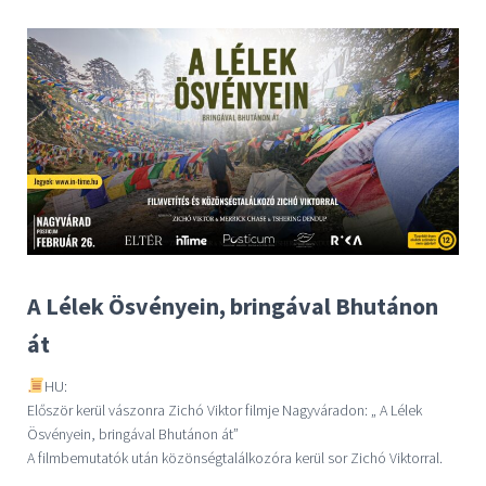
A Lélek Ösvényein, bringával Bhutánon
át
HU:
Először kerül vászonra Zichó Viktor filmje Nagyváradon: „ A Lélek
Ösvényein, bringával Bhutánon át”
A filmbemutatók után közönségtalálkozóra kerül sor Zichó Viktorral.