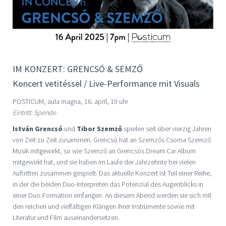
IM KONZERT: GRENCSÓ & SEMZŐ
Koncert vetitéssel / Live-Performance mit Visuals
POSTICUM, aula magna, 16. april, 19 uhr
Eintritt: Spende
István Grencsó
und
Tibor Szemző
spielen seit über vierzig Jahren
von Zeit zu Zeit zusammen. Grencsó hat an Szemzős Csoma Szemző
Musik mitgewirkt, so wie Szemző an Grencsós Dream Car Album
mitgewirkt hat, und sie haben im Laufe der Jahrzehnte bei vielen
Auftritten zusammen gespielt. Das aktuelle Konzert ist Teil einer Reihe,
in der die beiden Duo-Interpreten das Potenzial des Augenblicks in
einer Duo-Formation einfangen. An diesem Abend werden sie sich mit
den reichen und vielfältigen Klängen ihrer Instrumente sowie mit
Literatur und Film auseinandersetzen.