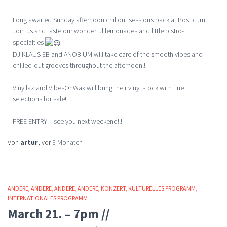
Long awaited Sunday afternoon chillout sessions back at Posticum!
Join us and taste our wonderful lemonades and little bistro-
specialties
DJ KLAUS EB and ANOBIUM will take care of the smooth vibes and
chilled-out grooves throughout the afternoon!!
Vinyllaz and VibesOnWax will bring their vinyl stock with fine
selections for sale!!
FREE ENTRY – see you next weekend!!!
Von
artur
, vor
3 Monaten
ANDERE
ANDERE
ANDERE
ANDERE
KONZERT
KULTURELLES PROGRAMM
INTERNATIONALES PROGRAMM
March 21. – 7pm //