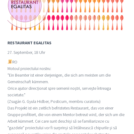
RESTAURANT EGALITAS
27. September, 18 Uhr
RO
Motoul proiectului nostru:
"Ein Beamter ist einer derjenigen, die sich am meisten um die
Gemeinschaft kümmern.
Orice ajutor direcționat spre semenii noștri, servește întreaga
societate."
(Zsugán G. Gyula Hidber, Posticum, membru curatoriu)
Das Projekt ist ein zeitlich befristetes Restaurant, das von einer
Gruppe profitiert, die von einem Mentor betreut wird, der sich um die
Arbeit kümmert. Cei care sunt deschiși să se familiarizeze cu
"gazdele" proiectului vor fi surprinși să întâlnească chipurile și să