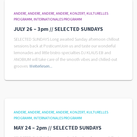
ANDERE
ANDERE
ANDERE
ANDERE
KONZERT
KULTURELLES
PROGRAMM
INTERNATIONALES PROGRAMM
JULY 26 – 3pm // SELECTED SUNDAYS
SELECTED SUNDAYS Long awaited Sunday afternoon chillout
sessions back at Posticum!Join us and taste our wonderful
lemonades and little bistro-specialties DJ KLAUS EB and
ANOBIUM will take care of the smooth vibes and chilled-out
grooves
Weiterlesen...
ANDERE
ANDERE
ANDERE
ANDERE
KONZERT
KULTURELLES
PROGRAMM
INTERNATIONALES PROGRAMM
MAY 24 – 2pm // SELECTED SUNDAYS