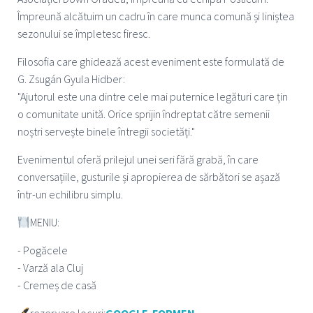
Împreună alcătuim un cadru în care munca comună și liniștea
sezonului se împletesc firesc.
Filosofia care ghidează acest eveniment este formulată de
G. Zsugán Gyula Hidber:
"Ajutorul este una dintre cele mai puternice legături care țin
o comunitate unită. Orice sprijin îndreptat către semenii
noștri servește binele întregii societăți."
Evenimentul oferă prilejul unei seri fără grabă, în care
conversațiile, gusturile și apropierea de sărbători se așază
într-un echilibru simplu.
MENIU:
- Pogăcele
- Varză ala Cluj
- Cremeș de casă