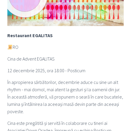
Restaurant EGALITAS
RO
Cina de Advent EGALITAS
12 decembrie 2025, ora 18:00 - Posticum
În apropierea sărbătorilor, decembrie aduce cu sine un alt
rhythm - mai domol, mai atent la gesturi și la oamenii din jur.
În această atmosferă, vă propunem o seară în care bucatele,
lumina și întâlnirea la aceeași masă devin parte din aceeași
poveste.
Cina este pregătită și servită în colaborare cu tineri ai
Asociației Down Oradea, împreună cu echipa Posticum.