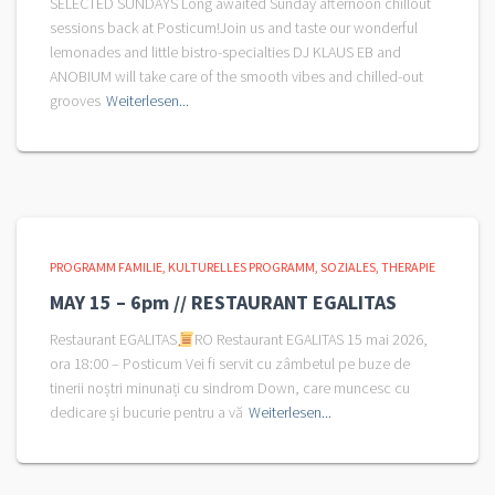
SELECTED SUNDAYS Long awaited Sunday afternoon chillout
sessions back at Posticum!Join us and taste our wonderful
lemonades and little bistro-specialties DJ KLAUS EB and
ANOBIUM will take care of the smooth vibes and chilled-out
grooves
Weiterlesen...
PROGRAMM FAMILIE
KULTURELLES PROGRAMM
SOZIALES
THERAPIE
MAY 15 – 6pm // RESTAURANT EGALITAS
Restaurant EGALITAS
RO Restaurant EGALITAS 15 mai 2026,
ora 18:00 – Posticum Vei fi servit cu zâmbetul pe buze de
tinerii noștri minunați cu sindrom Down, care muncesc cu
dedicare și bucurie pentru a vă
Weiterlesen...