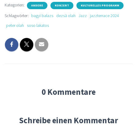
Kategorien:
ANDERE
KONZERT
KULTURELLES PROGRAMM
Schlagwörter:
bagyi balazs
dezsä olah
Jazz
jazzterrace 2024
peter olah
soso lakatos
0 Kommentare
Schreibe einen Kommentar