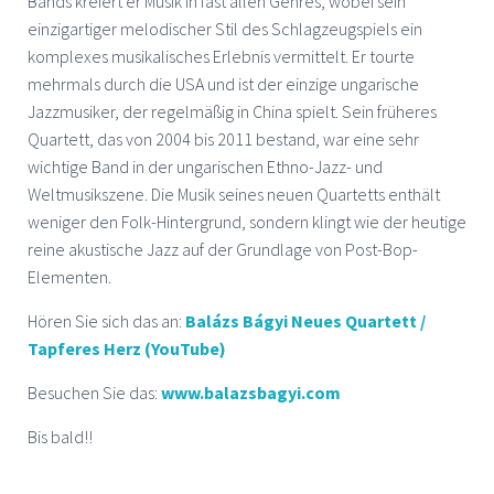
Bands kreiert er Musik in fast allen Genres, wobei sein
einzigartiger melodischer Stil des Schlagzeugspiels ein
komplexes musikalisches Erlebnis vermittelt. Er tourte
mehrmals durch die USA und ist der einzige ungarische
Jazzmusiker, der regelmäßig in China spielt. Sein früheres
Quartett, das von 2004 bis 2011 bestand, war eine sehr
wichtige Band in der ungarischen Ethno-Jazz- und
Weltmusikszene. Die Musik seines neuen Quartetts enthält
weniger den Folk-Hintergrund, sondern klingt wie der heutige
reine akustische Jazz auf der Grundlage von Post-Bop-
Elementen.
Hören Sie sich das an:
Balázs Bágyi Neues Quartett /
Tapferes Herz (YouTube)
Besuchen Sie das:
www.balazsbagyi.com
Bis bald!!