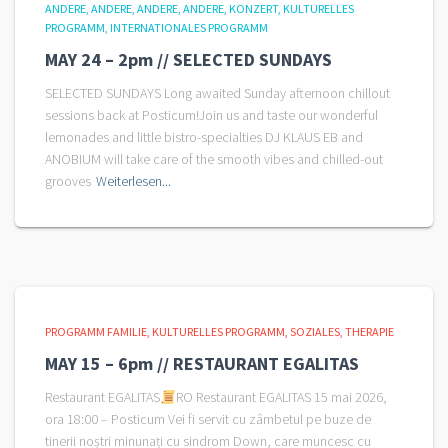
ANDERE
ANDERE
ANDERE
ANDERE
KONZERT
KULTURELLES
PROGRAMM
INTERNATIONALES PROGRAMM
MAY 24 – 2pm // SELECTED SUNDAYS
SELECTED SUNDAYS Long awaited Sunday afternoon chillout
sessions back at Posticum!Join us and taste our wonderful
lemonades and little bistro-specialties DJ KLAUS EB and
ANOBIUM will take care of the smooth vibes and chilled-out
grooves
Weiterlesen...
PROGRAMM FAMILIE
KULTURELLES PROGRAMM
SOZIALES
THERAPIE
MAY 15 – 6pm // RESTAURANT EGALITAS
Restaurant EGALITAS
RO Restaurant EGALITAS 15 mai 2026,
ora 18:00 – Posticum Vei fi servit cu zâmbetul pe buze de
tinerii noștri minunați cu sindrom Down, care muncesc cu