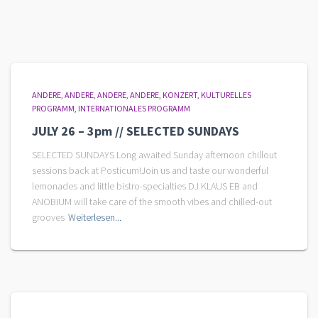
ANDERE
ANDERE
ANDERE
ANDERE
KONZERT
KULTURELLES
PROGRAMM
INTERNATIONALES PROGRAMM
JULY 26 – 3pm // SELECTED SUNDAYS
SELECTED SUNDAYS Long awaited Sunday afternoon chillout
sessions back at Posticum!Join us and taste our wonderful
lemonades and little bistro-specialties DJ KLAUS EB and
ANOBIUM will take care of the smooth vibes and chilled-out
grooves
Weiterlesen...