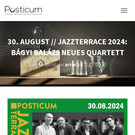
NAVIG
30. AUGUST // JAZZTERRACE 2024:
BÁGYI BALÁZS NEUES QUARTETT
Veröffentlicht von
artur
am
2024-08-30