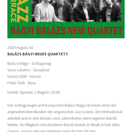
2024 August 30.
BALÁZS BÁGYI NEUES QUARTETT
Balázs Bágyi - Schlagzeug
Soso Lakatos - Saxophon
Dezső Oláh - Klavier
Péter Oláh - Bass
Eintritt: Spende // Beginn: 19:00
Der Schlagzeuger und Komponist Balázs Bágyi ist heute einer der
angesehensten Musiker der ungarischen Jazzszene, der international
arbeitet und in den letzten zwei Jahrzehnten seine eigenen Bands
leitete. Als Mitglied verschiedener Bands kreiert er Musik in fast allen
Genres, wobei sein einzigartiger melodischer Stil des