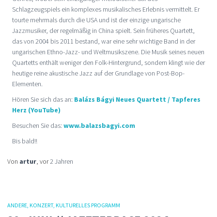
Schlagzeugspiels ein komplexes musikalisches Erlebnis vermittelt. Er
tourte mehrmals durch die USA und ist der einzige ungarische
Jazzmusiker, der regelmäßig in China spielt. Sein früheres Quartett,
das von 2004 bis 2011 bestand, war eine sehr wichtige Band in der
ungarischen Ethno-Jazz- und Weltmusikszene. Die Musik seines neuen
Quartetts enthält weniger den Folk-Hintergrund, sondern klingt wie der
heutige reine akustische Jazz auf der Grundlage von Post-Bop-
Elementen.
Hören Sie sich das an:
Balázs Bágyi Neues Quartett / Tapferes
Herz (YouTube)
Besuchen Sie das:
www.balazsbagyi.com
Bis bald!!
Von
artur
, vor
2 Jahren
ANDERE
KONZERT
KULTURELLES PROGRAMM