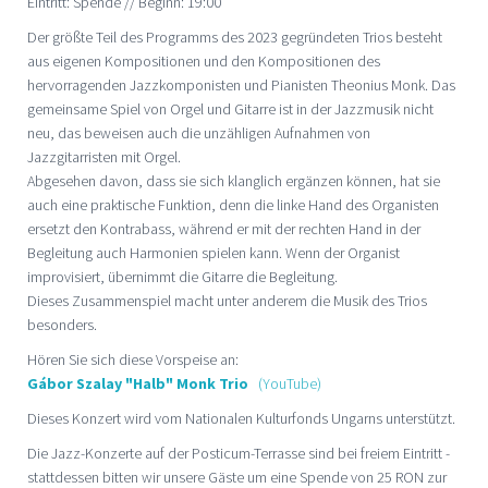
Eintritt: Spende // Beginn: 19:00
Der größte Teil des Programms des 2023 gegründeten Trios besteht
aus eigenen Kompositionen und den Kompositionen des
hervorragenden Jazzkomponisten und Pianisten Theonius Monk. Das
gemeinsame Spiel von Orgel und Gitarre ist in der Jazzmusik nicht
neu, das beweisen auch die unzähligen Aufnahmen von
Jazzgitarristen mit Orgel.
Abgesehen davon, dass sie sich klanglich ergänzen können, hat sie
auch eine praktische Funktion, denn die linke Hand des Organisten
ersetzt den Kontrabass, während er mit der rechten Hand in der
Begleitung auch Harmonien spielen kann. Wenn der Organist
improvisiert, übernimmt die Gitarre die Begleitung.
Dieses Zusammenspiel macht unter anderem die Musik des Trios
besonders.
Hören Sie sich diese Vorspeise an:
Gábor Szalay "Halb" Monk Trio
(YouTube)
Dieses Konzert wird vom Nationalen Kulturfonds Ungarns unterstützt.
Die Jazz-Konzerte auf der Posticum-Terrasse sind bei freiem Eintritt -
stattdessen bitten wir unsere Gäste um eine Spende von 25 RON zur