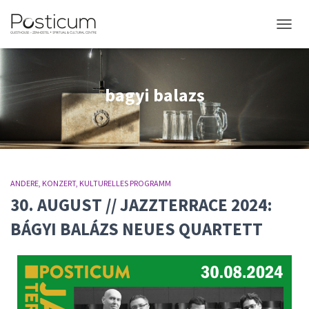
NAVIG
bagyi balazs
ANDERE
KONZERT
KULTURELLES PROGRAMM
30. AUGUST // JAZZTERRACE 2024:
BÁGYI BALÁZS NEUES QUARTETT