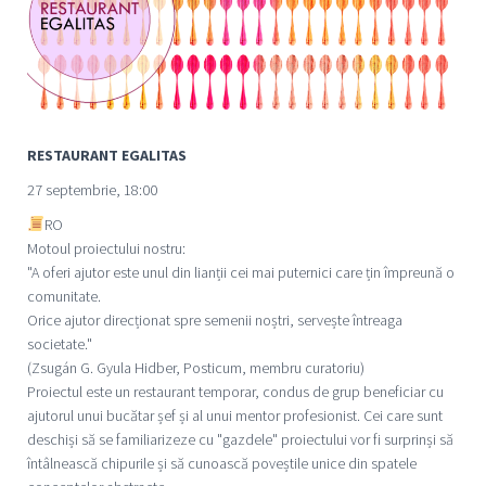
RESTAURANT EGALITAS
27 septembrie, 18:00
RO
Motoul proiectului nostru:
"A oferi ajutor este unul din lianții cei mai puternici care țin împreună o
comunitate.
Orice ajutor direcționat spre semenii noștri, servește întreaga
societate."
(Zsugán G. Gyula Hidber, Posticum, membru curatoriu)
Proiectul este un restaurant temporar, condus de grup beneficiar cu
ajutorul unui bucătar șef și al unui mentor profesionist. Cei care sunt
deschiși să se familiarizeze cu "gazdele" proiectului vor fi surprinși să
întâlnească chipurile și să cunoască poveștile unice din spatele