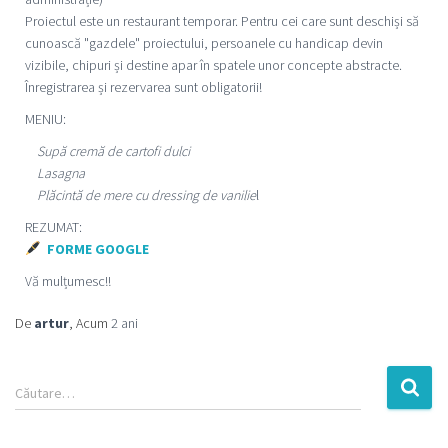
Proiectul este un restaurant temporar. Pentru cei care sunt deschiși să
cunoască "gazdele" proiectului, persoanele cu handicap devin
vizibile, chipuri și destine apar în spatele unor concepte abstracte.
Înregistrarea și rezervarea sunt obligatorii!
MENIU:
Supă cremă de cartofi dulci
Lasagna
Plăcintă de mere cu dressing de vanilie
l
REZUMAT:
FORME GOOGLE
Vă mulțumesc!!
De
artur
, Acum
2 ani
Căutare…