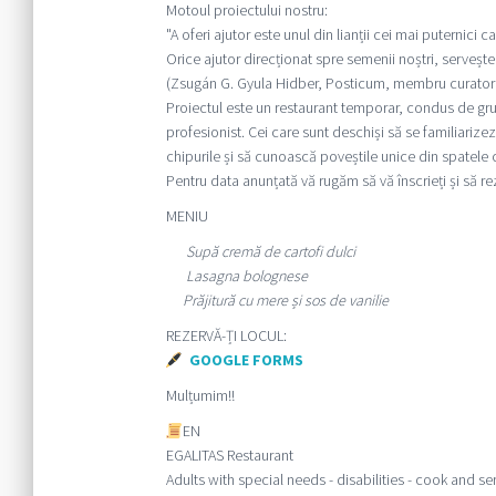
Motoul proiectului nostru:
"A oferi ajutor este unul din lianții cei mai puternici
Orice ajutor direcționat spre semenii noștri, servește
(Zsugán G. Gyula Hidber, Posticum, membru curator
Proiectul este un restaurant temporar, condus de grup
profesionist. Cei care sunt deschiși să se familiarizez
chipurile și să cunoască poveștile unice din spatele
Pentru data anunțată vă rugăm să vă înscrieți și să re
MENIU
Supă cremă de cartofi dulci
Lasagna bolognese
Prăjitură cu mere și sos de vanilie
REZERVĂ-ȚI LOCUL:
GOOGLE FORMS
Mulțumim!!
EN
EGALITAS Restaurant
Adults with special needs - disabilities - cook and se