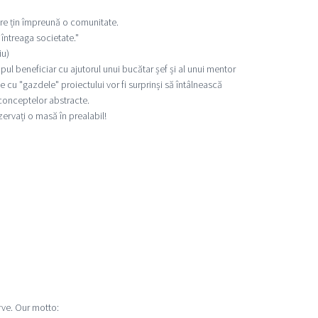
 care țin împreună o comunitate.
 întreaga societate."
iu)
ul beneficiar cu ajutorul unui bucătar șef și al unui mentor
e cu "gazdele" proiectului vor fi surprinși să întâlnească
 conceptelor abstracte.
zervați o masă în prealabil!
rve. Our motto: