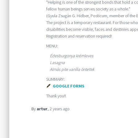
"Helping is one of the strongest bonds that hold a c
fellow human beings serves society as a whole."
(Gyula Zsugán G. Hidber, Posticum, member of the B
The project is a temporary restaurant. For those who
disabilities become visible, faces and destinies ap
Registration and reservation required!
MENU:
Édesburgonya krémleves
Lasagna
Almás pite vanília öntette
l
SUMMARY:
GOOGLE FORMS
Thank you!!
By
artur
,
2 years
ago