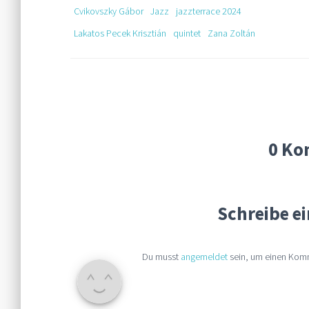
Cvikovszky Gábor
Jazz
jazzterrace 2024
Lakatos Pecek Krisztián
quintet
Zana Zoltán
0 Ko
Schreibe 
Du musst
angemeldet
sein, um einen Kom