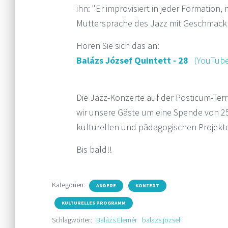
ihn: "Er improvisiert in jeder Formation,
Muttersprache des Jazz mit Geschmack 
Hören Sie sich das an:
Balázs József Quintett - 28
(YouTube
Die Jazz-Konzerte auf der Posticum-Terras
wir unsere Gäste um eine Spende von 25
kulturellen und pädagogischen Projekt
Bis bald!!
Kategorien:
ANDERE
KONZERT
KULTURELLES PROGRAMM
Schlagwörter:
Balázs Elemér
balazs jozsef