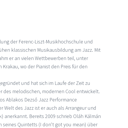
eilung der Ferenc-Liszt-Musikhochschule und
rühen klassischen Musikausbildung am Jazz. Mit
ahm er an vielen Wettbewerben teil, unter
Krakau, wo der Pianist den Preis für den
egründet und hat sich im Laufe der Zeit zu
r des melodischen, modernen Cool entwickelt.
os Ablakos Dezső Jazz Performance
r Welt des Jazz ist er auch als Arrangeur und
k) anerkannt. Bereits 2009 schrieb Oláh Kálmán
eines Quintetts (I don't got you mean) über