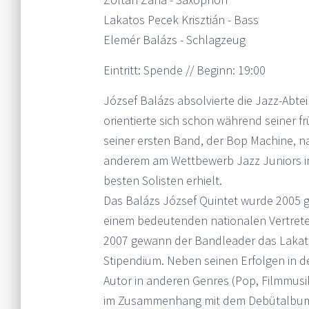
Lakatos Pecek Krisztián - Bass
Elemér Balázs - Schlagzeug
Eintritt: Spende // Beginn: 19:00
József Balázs absolvierte die Jazz-Abt
orientierte sich schon während seiner f
seiner ersten Band, der Bop Machine, n
anderem am Wettbewerb Jazz Juniors in 
besten Solisten erhielt.
Das Balázs József Quintet wurde 2005 g
einem bedeutenden nationalen Vertrete
2007 gewann der Bandleader das Lakat
Stipendium. Neben seinen Erfolgen in de
Autor in anderen Genres (Pop, Filmmusi
im Zusammenhang mit dem Debütalbum s