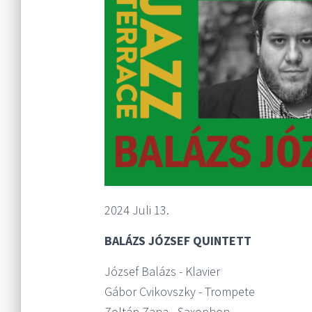
2024 Juli 13.
BALÁZS JÓZSEF QUINTETT
József Balázs - Klavier
Gábor Cvikovszky - Trompete
Zoltán Zana - Saxophon