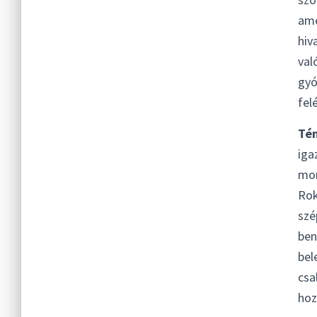
ame
hiv
val
gyó
fel
Té
iga
mon
Rok
szé
ben
bel
csa
hoz