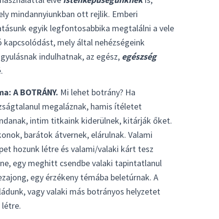
ly mindannyiunkban ott rejlik. Emberi
atásunk egyik legfontosabbika megtalálni a vele
ó kapcsolódást, mely által nehézségeink
gyulásnak indulhatnak, az egész,
egészség
é.
ma: A BOTRÁNY.
Mi lehet botrány? Ha
zságtalanul megaláznak, hamis ítéletet
danak, intim titkaink kiderülnek, kitárják őket.
onok, barátok átvernek, elárulnak. Valami
pet hozunk létre és valami/valaki kárt tesz
ne, egy meghitt csendbe valaki tapintatlanul
ezajong, egy érzékeny témába beletúrnak. A
ládunk, vagy valaki más botrányos helyzetet
 létre.