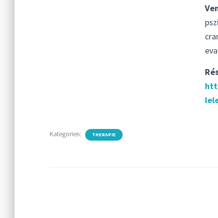
Ve
psz
cra
eva
Rés
htt
lel
Kategorien:
THERAPIE