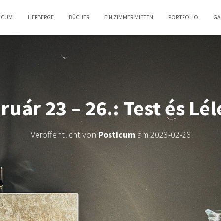
TICUM
HERBERGE
BÜCHER
EIN ZIMMER MIETEN
PORTFOLIO
GA
ruár 23 – 26.: Test és L
Veröffentlicht von
Posticum
am
2023-02-26