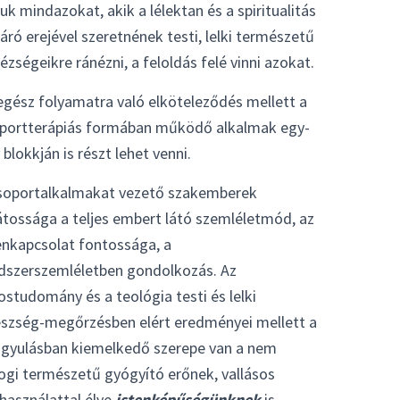
juk mindazokat, akik a lélektan és a spiritualitás
táró erejével szeretnének testi, lelki természetű
ézségeikre ránézni, a feloldás felé vinni azokat.
egész folyamatra való elköteleződés mellett a
portterápiás formában működő alkalmak egy-
 blokkján is részt lehet venni.
soportalkalmakat vezető szakemberek
átossága a teljes embert látó szemléletmód, az
enkapcsolat fontossága, a
dszerszemléletben gondolkozás. Az
ostudomány és a teológia testi és lelki
szség-megőrzésben elért eredményei mellett a
gyulásban kiemelkedő szerepe van a nem
ogi természetű gyógyító erőnek, vallásos
használattal élve
istenképűségünknek
is,