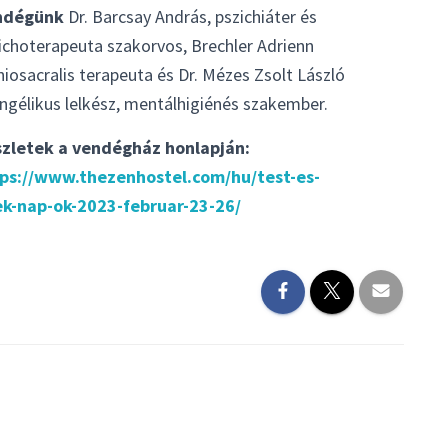
ndégünk
Dr. Barcsay András, pszichiáter és
ichoterapeuta szakorvos,
Brechler Adrienn
niosacralis terapeuta és Dr. Mézes Zsolt László
ngélikus lelkész, mentálhigiénés szakember.
zletek a vendégház honlapján:
ps://www.thezenhostel.com/hu/test-es-
ek-nap-ok-2023-februar-23-26/