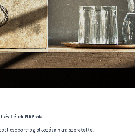
t és Lélek NAP-ok
tott csoportfoglalkozásainkra szeretettel