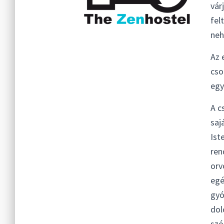
vár
fel
neh
Az 
cso
egy
A c
saj
Ist
ren
orv
egé
gyó
dol
szó