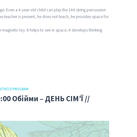
ge. Even a 4-year-old child can play the 144-string percussion
 the teacher is present, he does not teach, he provides space for
 magnetic toy. It helps to see in space, it develops thinking
ETKÖZI PROGRAM
9:00 Oбійми – ДЕНЬ СІМ’Ї //