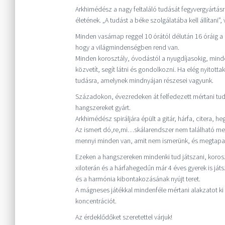
Arkhimédész a nagy feltaláló tudását fegyvergyártásr
életének. „A tudást a béke szolgálatába kell állítani”
Minden vasárnap reggel 10 órától délután 16 óráig 
hogy a világmindenségben rend van.
Minden korosztály, óvodástól a nyugdíjasokig, minde
közvetít, segít látni és gondolkozni. Ha elég nyitot
tudásra, amelynek mindnyájan részesei vagyunk.
Századokon, évezredeken át felfedezett mértani tudá
hangszereket gyárt.
Arkhimédész spiráljára épült a gitár, hárfa, citera, 
Az ismert dó,re,mi…skálarendszer nem található me
mennyi minden van, amit nem ismerünk, és megtapas
Ezeken a hangszereken mindenki tud játszani, koroszt
xiloterán és a hárfahegedűn már 4 éves gyerek is já
és a harmónia kibontakozásának nyújt teret.
A mágneses játékkal mindenféle mértani alakzatot ki le
koncentrációt.
Az érdeklődőket szeretettel várjuk!