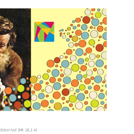
öbbet hall.
(Mt. 18,1-4)