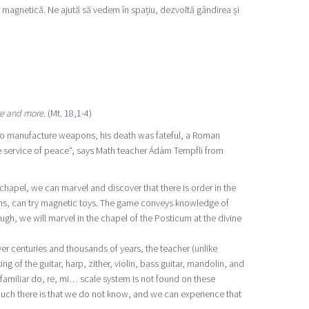
a magnetică. Ne ajută să vedem în spațiu, dezvoltă gândirea și
re and more.
(Mt. 18,1-4)
to manufacture weapons, his death was fateful, a Roman
he service of peace“, says Math teacher Ádám Tempfli from
chapel, we can marvel and discover that there is order in the
zens, can try magnetic toys. The game conveys knowledge of
ugh, we will marvel in the chapel of the Posticum at the divine
r centuries and thousands of years, the teacher (unlike
of the guitar, harp, zither, violin, bass guitar, mandolin, and
amiliar do, re, mi… scale system is not found on these
uch there is that we do not know, and we can experience that