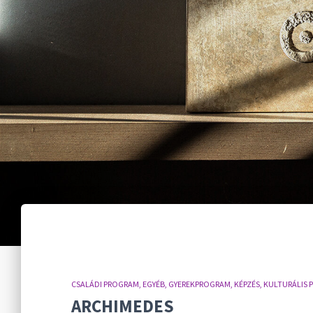
CSALÁDI PROGRAM
EGYÉB
GYEREKPROGRAM
KÉPZÉS
KULTURÁLIS 
ARCHIMEDES