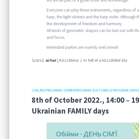
Everyone can play these instruments, regardless of a
harp, the light xilotera and the harp violin. Although
the development of freedom and harmony.
All kinds of geometric shapes can be laid out with the
and focus.
Interested parties are warmly welcomed!
Szerző:
artur
| Közzétéve:
2 év
telt el a közzététel óta
CSALÁDI PROGRAM
GYEREKPROGRAM
KULTURÁLIS PROGRAM
NEMZ
8th of October 2022., 14:00 – 1
Ukrainian FAMILY days