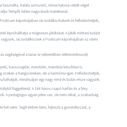
a használta, halála sorsszerű, római katona vetett véget
, vallja Tempfli Ádám nagyváradi matektanár.
a Posticum kápolnájában rácsodálkozhatunk és felfedezhetjük,
nki kipróbálhatja a mágneses játékokat. A játék mértani tudást
tak vagyunk, rácsodálkozunk a Posticum kápolnájában az isteni
s segítségével a tanár úr (ellentétben Arkhimédésszel)
hegedű, basszusgitár, mandolin, mandola készítése is.
g ezeken a hangszereken, de a harmónia igen. Felfedezhetjük,
ztalhatjuk, mindnyájan egy nagy rend és tudás része vagyunk.
álytól függetlenül. A 144 húros csapó hárfán és a fény
tszik. A pedagógus ugyan jelen van, de nem oktat, a szabadság
 het rakni. Segít térben látni, fejleszti a gondolkozást, a