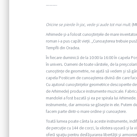
———-
Oricine se pierde în joc, vede și aude tot mai mult.
(Mt
Arhimede și-a folosit cunoștințele de mare inventator
roman i-a pus capăt vieții. „Cunoașterea trebuie pus
Tempfli din Oradea.
În fiecare duminică de la 10:00 la 16:00 în capela 
în univers. Oameni de toate vârstele, de la preșcolari
cunoștințe de geometrie, ne ajută să vedem și să gâ
capela Posticum de cunoașterea divină din care face
Cu ajutorul cunoștințelor geometrice descoperite de-a
de Arhimede) produce instrumente muzicale. Fabricarea 
mandolei a fost bazată și ea pe spirala lui Arhimede
instrumente, dar armonia se găsește in ele. Putem de
facem parte dintr-o mare ordine și cunoaștere.
Toată lumea poate cânta la aceste instrumente, indife
de percuție cu 144 de corzi, la xilotera ușoară și la 
oferă spațiu pentru desfășurarea libertății și armoniei