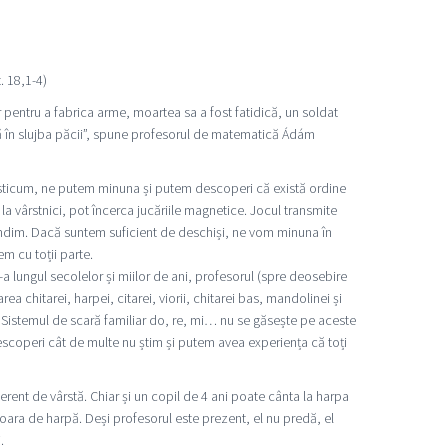
. 18,1-4)
 pentru a fabrica arme, moartea sa a fost fatidică, un soldat
ă în slujba păcii”, spune profesorul de matematică Ádám
Posticum, ne putem minuna și putem descoperi că există ordine
 la vârstnici, pot încerca jucăriile magnetice. Jocul transmite
ndim. Dacă suntem suficient de deschiși, ne vom minuna în
m cu toții parte.
 lungul secolelor și miilor de ani, profesorul (spre deosebire
chitarei, harpei, citarei, viorii, chitarei bas, mandolinei și
. Sistemul de scară familiar do, re, mi… nu se găsește pe aceste
scoperi cât de multe nu știm și putem avea experiența că toți
rent de vârstă. Chiar și un copil de 4 ani poate cânta la harpa
vioara de harpă. Deși profesorul este prezent, el nu predă, el
.