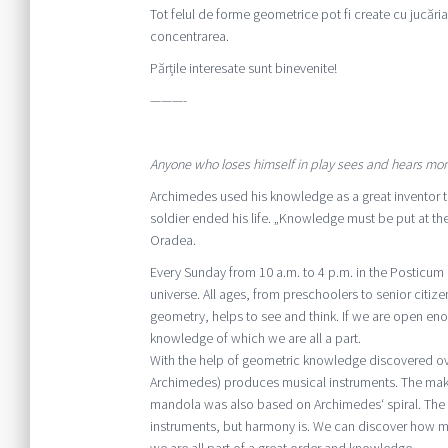
Tot felul de forme geometrice pot fi create cu jucări
concentrarea.
Părțile interesate sunt binevenite!
———-
Anyone who loses himself in play sees and hears mo
Archimedes used his knowledge as a great inventor 
soldier ended his life. „Knowledge must be put at t
Oradea.
Every Sunday from 10 a.m. to 4 p.m. in the Posticum 
universe. All ages, from preschoolers to senior citi
geometry, helps to see and think. If we are open eno
knowledge of which we are all a part.
With the help of geometric knowledge discovered ove
Archimedes) produces musical instruments. The making 
mandola was also based on Archimedes‘ spiral. The f
instruments, but harmony is. We can discover how m
we are all part of a great order and knowledge.