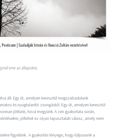
ynál erre az állapotra.
itva áll. Egy út, amelyen keresztül megszabadulunk
amatos és nyugtalanító zsongástól. Egy út, amelyen keresztül
honnan jöttünk, hová megyünk. A zen gyakorlata során,
érdésekre, jóllehet ez olyan tapasztalati válasz, amely nem
ünkre figyelünk. A gyakorlás lényege, hogy túljussunk a