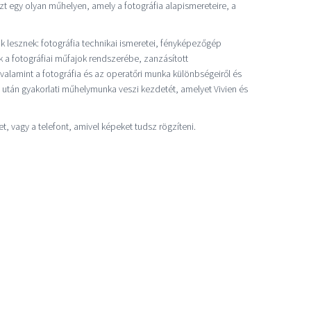
szt egy olyan műhelyen, amely a fotográfia alapismereteire, a
esznek: fotográfia technikai ismeretei, fényképezőgép
ek a fotográfiai műfajok rendszerébe, zanzásított
 valamint a fotográfia és az operatőri munka különbségeiről és
ló után gyakorlati műhelymunka veszi kezdetét, amelyet Vivien és
, vagy a telefont, amivel képeket tudsz rögzíteni.