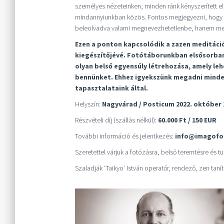
személyes nézeteinken, minden ránk kényszerített 
mindannyiunkban közös. Fontos megjegyezni, hogy a
beleolvadva valami megnevezhetetlenbe, hanem megt
Ezen a ponton kapcsolódik a zazen meditáció
kiegészítőjévé. Fotótáborunkban elsősorban
olyan belső egyensúly létrehozása, amely le
bennünket. Ehhez igyekszünk megadni minden
tapasztalataink által.
Helyszín:
Nagyvárad / Posticum 2022. október 
Részvételi díj (szállás nélkül):
60.000 Ft / 150 EUR
További információ és jelentkezés:
info@imagofo
Szeretettel várjuk a fotózásra, belső teremtésre és tu
Szaladják ‘Taikyo’ István operatőr, rendező, zen tan