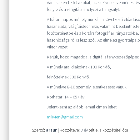
Várjuk szeretettel azokat, akik szívesen vennének ré
fényre és a világításra helyezi a hangsúlyt.
A háromnapos műhelymunkán a következő előadások l
használata, világítástechnika, valamint betekinthett
fotótörténetbe és a kortárs fotográfiai irányzatokba,
hasonlóságairól is lesz szól. Az elméleti gyorstalpa
Viktor vezet.
Kérjük, hozd magaddal a digitális fényképezőgépedet
A műhely ára: diákoknak 100 Ron/fő,
felnőtteknek 300 Ron/fő.
A műhelyre 8-10 személy jelentkezését várjuk.
Korhatár: 14 – 65+ év.
Jelentkezni az alábbi email címen lehet:
milivien@gmail.com
Szerző:
artur
| Közzétéve:
3 év
telt el a közzététel óta