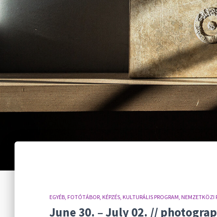
EGYÉB
FOTÓTÁBOR
KÉPZÉS
KULTURÁLIS PROGRAM
NEMZETKÖZI
June 30. – July 02. // photogr