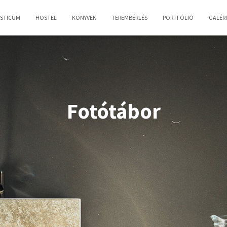
OSTICUM
HOSTEL
KÖNYVEK
TEREMBÉRLÉS
PORTFÓLIÓ
GALÉR
Fotótábor