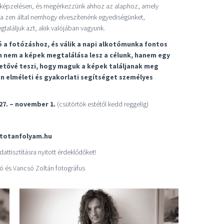
elképzelésen, és megérkezzünk ahhoz az alaphoz, amely
 zen által nemhogy elveszítenénk egyediségünket,
aláljuk azt, akik valójában vagyunk.
 a fotózáshoz, és válik a napi alkotómunka fontos
 nem a képek megtalálása lesz a célunk, hanem egy
hetővé teszi, hogy maguk a képek találjanak meg
 elméleti és gyakorlati segítséget személyes
27. – november 1.
(csütörtök estétől kedd reggelig)
totanfolyam.hu
dattisztításra nyitott érdeklődőket!
ító és Vancsó Zoltán fotográfus