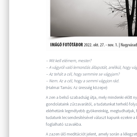
– Mit kell elérnem, mester?
– A vágyról való lemondás állapotát, anélkül, hogy vág
– Az tehát a cél, hogy semmire se vágyjam?
– Nem. Az a cél, hogy a semmi vágyjon rád.
(Halmai Tamás: Az üresség közepe)
A zen a belső szabadság útja, mely mindenki előtt ny
gondolataink zűrzavarától, a tudatunkat terhelő foly
elérhetünk legmélyebb gyökereinkig, megtudhatjuk, 
tudatunk lecsendesítésével választ kapunk ezekre a k
foglalható szavakba.
A zazen ülő meditációt jelent, amely során a lélegzet