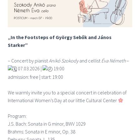
„In the Footsteps of György Sebők and János
Starker”
– Concert by pianist
Anikó Szokody
and cellist
Éva Németh
–
07.03.2026 |
19:00
admission: free | start: 19:00
We warmly invite you to a special concert in celebration of
International Women’s Day at our little Cultural Center
Program:
J.S. Bach: Sonata in G minor, BWV 1029
Brahms: Sonata in E minor, Op. 38
Debussy: Sonata, L. 135