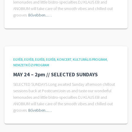
lemonades and little bistro-specialties DJ KLAUS EB and
ANOBIUM will take care of the smooth vibes and chilled-out
grooves
Bővebben...…
EGYÉB
EGYÉB
EGYÉB
EGYÉB
KONCERT
KULTURÁLIS PROGRAM
NEMZETKÖZI PROGRAM
MAY 24 – 2pm // SELECTED SUNDAYS
SELECTED SUNDAYS Long awaited Sunday afternoon chillout
sessions back at Posticum!Join us and taste our wonderful
lemonades and little bistro-specialties DJ KLAUS EB and
ANOBIUM will take care of the smooth vibes and chilled-out
grooves
Bővebben...…