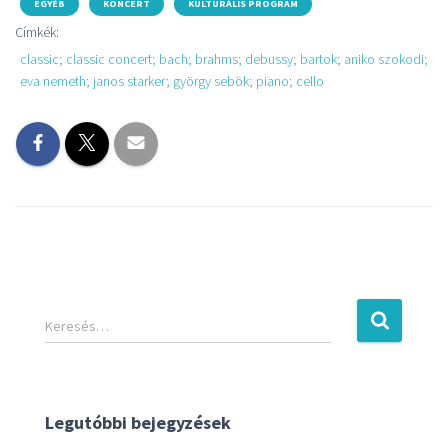
EGYÉB
KONCERT
KULTURÁLIS PROGRAM
Címkék:
classic; classic concert; bach; brahms; debussy; bartok; aniko szokodi;
eva nemeth; janos starker; györgy sebök; piano; cello
Keresés…
Legutóbbi bejegyzések