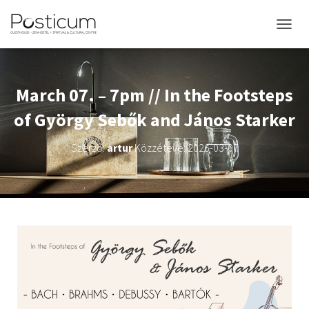
NAVIGÁ
March 07. – 7pm // In the Footsteps
of György Sebők and János Starker
Szerző:
artur
Közzétéve:
2026-03-07