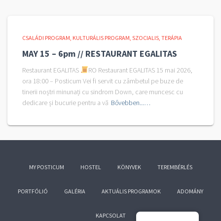
CSALÁDI PROGRAM
KULTURÁLIS PROGRAM
SZOCIALIS
TERÁPIA
MAY 15 – 6pm // RESTAURANT EGALITAS
Restaurant EGALITAS
RO Restaurant EGALITAS 15 mai 2026,
ora 18:00 – Posticum Vei fi servit cu zâmbetul pe buze de
tinerii noștri minunați cu sindrom Down, care muncesc cu
dedicare și bucurie pentru a vă
Bővebben...…
MY POSTICUM
HOSTEL
KÖNYVEK
TEREMBÉRLÉS
PORTFÓLIÓ
GALÉRIA
AKTUÁLIS PROGRAMOK
ADOMÁNY
KAPCSOLAT