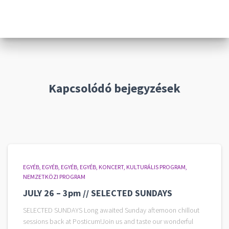
Kapcsolódó bejegyzések
EGYÉB
EGYÉB
EGYÉB
EGYÉB
KONCERT
KULTURÁLIS PROGRAM
NEMZETKÖZI PROGRAM
JULY 26 – 3pm // SELECTED SUNDAYS
SELECTED SUNDAYS Long awaited Sunday afternoon chillout
sessions back at Posticum!Join us and taste our wonderful