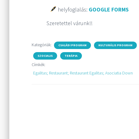
helyfoglalás:
GOOGLE FORMS
Szeretettel várunk!!
Kategóriák:
CSALÁDI PROGRAM
KULTURÁLIS PROGRAM
SZOCIALIS
TERÁPIA
Címkék:
Egalitas; Restaurant; Restaurant Egalitas; Asociatia Down