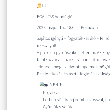
HU
EGALITAS Vendégl
ő
2026. május 15., 18:00 – Posticum
Sajátos igényű – fogyatékkal élő – felnő
mosollyal!
A projekt egy időszakos étterem. Akik ny
találkozzanak, azok számára láthatóvá 
jelennek meg az elvont fogalmak mögöt
Bejelentkezés és asztalfoglalás szüksé
MENÜ:
– Pogácsa
– Lerben sült karaj gombaszósszal, na
– Gyümölcs saláta