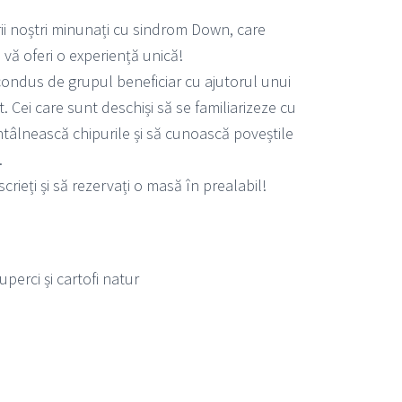
rii noștri minunați cu sindrom Down, care
vă oferi o experiență unică!
condus de grupul beneficiar cu ajutorul unui
. Cei care sunt deschiși să se familiarizeze cu
întâlnească chipurile și să cunoască poveștile
.
ieți și să rezervați o masă în prealabil!
perci și cartofi natur