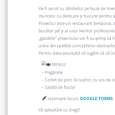
Vei fi servit cu zâmbetul pe buze de tine
muncesc cu dedicare și bucurie pentru a 
Proiectul este un restaurant temporar, 
bucătar șef și al unui mentor profesionist
„gazdele” proiectului vor fi surprinși să 
unice din spatele conceptelor abstracte
Pentru data anunțată vă rugăm să vă înscr
MENIU:
– Pogăcele
– Cotlet de porc la cuptor, cu sos de ciu
– Salată de fructe
rezervare locuri:
GOOGLE FORMS
Vă așteptăm cu drag!!