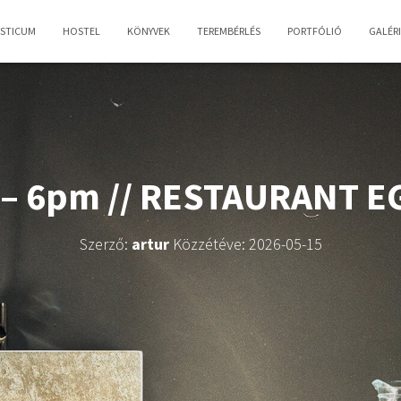
OSTICUM
HOSTEL
KÖNYVEK
TEREMBÉRLÉS
PORTFÓLIÓ
GALÉR
 – 6pm // RESTAURANT E
Szerző:
artur
Közzétéve:
2026-05-15