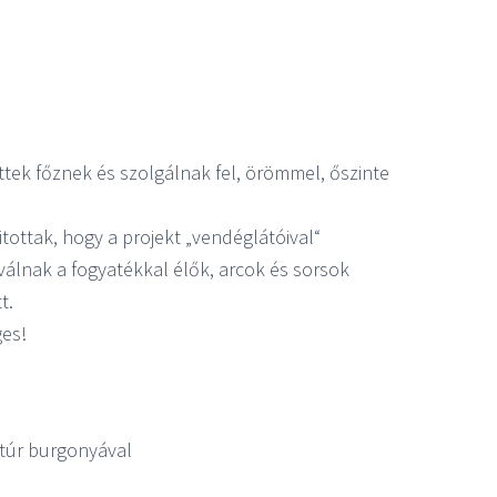
ttek főznek és szolgálnak fel, örömmel, őszinte
itottak, hogy a projekt „vendéglátóival“
válnak a fogyatékkal élők, arcok és sorsok
t.
ges!
túr burgonyával