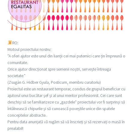
RO:
Motoul proiectului nostru:
”A oferi ajutor este unul din lianții cei mai puternici care țin împreună o
comunitate.
Orice ajutor direcționat spre semenii noștri, servește întreaga
societate.”
(Zsugán G. Hidber Gyula, Posticum, membru curatoriu)
Proiectul este un restaurant temporar, condus de grupul beneficiar cu
ajutorul unui bucătar șef și al unui mentor profesionist. Cei care sunt
deschiși să se familiarizeze cu „gazdele” proiectului vor fi surprinși să
întâlnească chipurile și să cunoască poveștile unice din spatele
conceptelor abstracte.
Pentru data anunțată vă rugăm să vă înscrieți și să rezervați o masă în
prealabil!