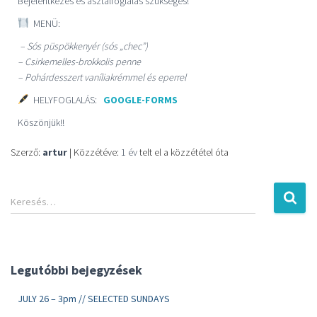
Bejelentkezés és asztalfoglalás szükséges!
MENÜ:
– Sós püspökkenyér (sós „chec”)
– Csirkemelles-brokkolis penne
– Pohárdesszert vaníliakrémmel és eperrel
HELYFOGLALÁS:
GOOGLE-FORMS
Köszönjük!!
Szerző:
artur
| Közzétéve:
1 év
telt el a közzététel óta
Keresés…
Legutóbbi bejegyzések
JULY 26 – 3pm // SELECTED SUNDAYS