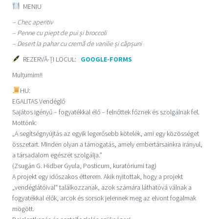
MENIU
– Chec aperitiv
– Penne cu piept de pui și broccoli
– Desert la pahar cu cremă de vanilie și căpșuni
REZERVĂ-ȚI LOCUL:
GOOGLE-FORMS
Mulțumim!!
HU:
EGALITAS Vendéglő
Sajátos igényű – fogyatékkal élő – felnőttek főznek és szolgálnak fel.
Mottónk:
„A segítségnyújtás az egyik legerősebb kötelék, ami egy közösséget
összetart. Minden olyan a támogatás, amely embertársainkra irányul,
a társadalom egészét szolgálja.”
(Zsugán G. Hidber Gyula, Posticum, kuratóriumi tag)
A projekt egy időszakos étterem. Akik nyitottak, hogy a projekt
„vendéglátóival“ találkozzanak, azok számára láthatóvá válnak a
fogyatékkal élők, arcok és sorsok jelennek meg az elvont fogalmak
mögött.