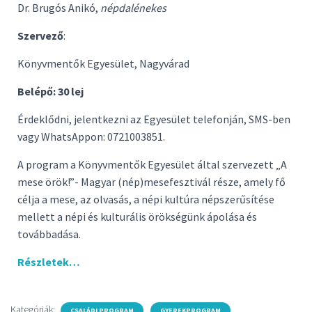
Dr. Brugós Anikó,
népdalénekes
Szervező
:
Könyvmentők Egyesület, Nagyvárad
Belépő: 30 lej
Érdeklődni, jelentkezni az Egyesület telefonján, SMS-ben
vagy WhatsAppon
:
0721003851.
A program a Könyvmentők Egyesület által szervezett „A
mese örök!”- Magyar (nép)mesefesztivál része, amely fő
célja a mese, az olvasás, a népi kultúra népszerűsítése
mellett a népi és kulturális örökségünk ápolása és
továbbadása.
Részletek…
Kategóriák:
CSALÁDI PROGRAM
GYEREKPROGRAM