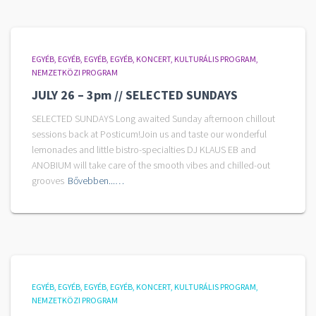
EGYÉB
EGYÉB
EGYÉB
EGYÉB
KONCERT
KULTURÁLIS PROGRAM
NEMZETKÖZI PROGRAM
JULY 26 – 3pm // SELECTED SUNDAYS
SELECTED SUNDAYS Long awaited Sunday afternoon chillout
sessions back at Posticum!Join us and taste our wonderful
lemonades and little bistro-specialties DJ KLAUS EB and
ANOBIUM will take care of the smooth vibes and chilled-out
grooves
Bővebben...…
EGYÉB
EGYÉB
EGYÉB
EGYÉB
KONCERT
KULTURÁLIS PROGRAM
NEMZETKÖZI PROGRAM