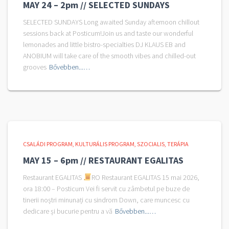
MAY 24 – 2pm // SELECTED SUNDAYS
SELECTED SUNDAYS Long awaited Sunday afternoon chillout
sessions back at Posticum!Join us and taste our wonderful
lemonades and little bistro-specialties DJ KLAUS EB and
ANOBIUM will take care of the smooth vibes and chilled-out
grooves
Bővebben...…
CSALÁDI PROGRAM
KULTURÁLIS PROGRAM
SZOCIALIS
TERÁPIA
MAY 15 – 6pm // RESTAURANT EGALITAS
Restaurant EGALITAS
RO Restaurant EGALITAS 15 mai 2026,
ora 18:00 – Posticum Vei fi servit cu zâmbetul pe buze de
tinerii noștri minunați cu sindrom Down, care muncesc cu
dedicare și bucurie pentru a vă
Bővebben...…