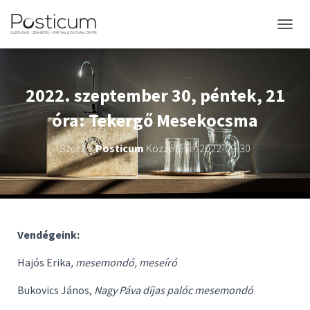
NAVIGÁ
2022. szeptember 30, péntek, 21
óra: Tekergő Mesekocsma
Szerző:
Posticum
Közzétéve:
2022-09-30
Vendégeink:
Hajós Erika
, mesemondó, meseíró
Bukovics János,
Nagy Páva díjas palóc mesemondó