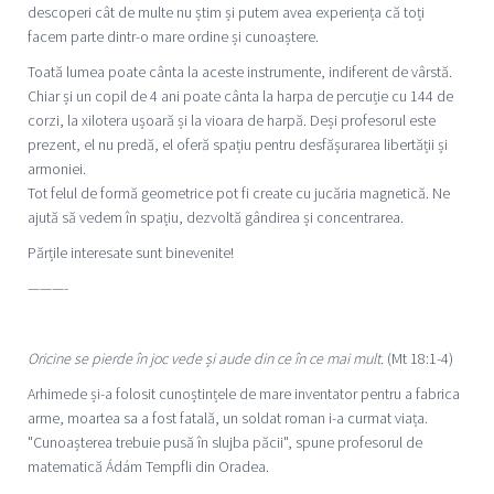
descoperi cât de multe nu știm și putem avea experiența că toți
facem parte dintr-o mare ordine și cunoaștere.
Toată lumea poate cânta la aceste instrumente, indiferent de vârstă.
Chiar și un copil de 4 ani poate cânta la harpa de percuție cu 144 de
corzi, la xilotera ușoară și la vioara de harpă. Deși profesorul este
prezent, el nu predă, el oferă spațiu pentru desfășurarea libertății și
armoniei.
Tot felul de formă geometrice pot fi create cu jucăria magnetică. Ne
ajută să vedem în spațiu, dezvoltă gândirea și concentrarea.
Părțile interesate sunt binevenite!
———-
Oricine se pierde în joc vede și aude din ce în ce mai mult.
(Mt 18:1-4)
Arhimede și-a folosit cunoștințele de mare inventator pentru a fabrica
arme, moartea sa a fost fatală, un soldat roman i-a curmat viața.
"Cunoașterea trebuie pusă în slujba păcii", spune profesorul de
matematică Ádám Tempfli din Oradea.