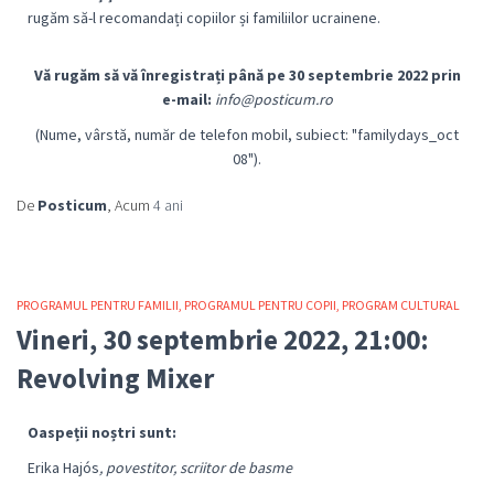
rugăm să-l recomandați copiilor și familiilor ucrainene.
Vă rugăm să vă înregistrați până pe 30 septembrie 2022 prin
e-mail:
info@posticum.ro
(Nume, vârstă, număr de telefon mobil, subiect: "familydays_oct
08").
De
Posticum
, Acum
4 ani
PROGRAMUL PENTRU FAMILII
PROGRAMUL PENTRU COPII
PROGRAM CULTURAL
Vineri, 30 septembrie 2022, 21:00:
Revolving Mixer
Oaspeții noștri sunt:
Erika Hajós
, povestitor, scriitor de basme