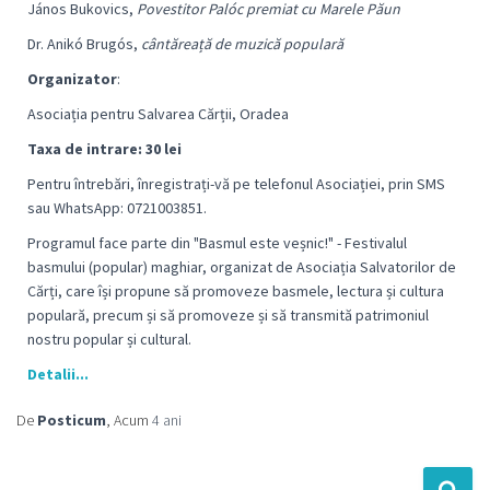
János Bukovics,
Povestitor Palóc premiat cu Marele Păun
Dr. Anikó Brugós,
cântăreață de muzică populară
Organizator
:
Asociația pentru Salvarea Cărții, Oradea
Taxa de intrare: 30 lei
Pentru întrebări, înregistrați-vă pe telefonul Asociației, prin SMS
sau WhatsApp
:
0721003851.
Programul face parte din "Basmul este veșnic!" - Festivalul
basmului (popular) maghiar, organizat de Asociația Salvatorilor de
Cărți, care își propune să promoveze basmele, lectura și cultura
populară, precum și să promoveze și să transmită patrimoniul
nostru popular și cultural.
Detalii...
De
Posticum
, Acum
4 ani