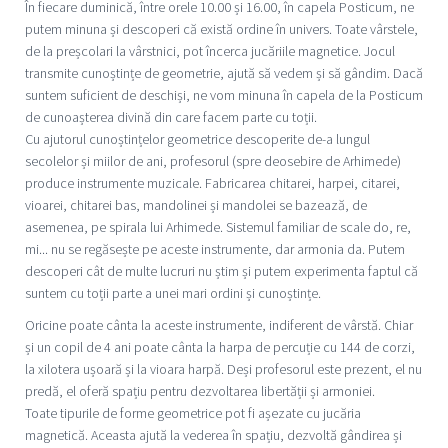
În fiecare duminică, între orele 10.00 și 16.00, în capela Posticum, ne
putem minuna și descoperi că există ordine în univers. Toate vârstele,
de la preșcolari la vârstnici, pot încerca jucăriile magnetice. Jocul
transmite cunoștințe de geometrie, ajută să vedem și să gândim. Dacă
suntem suficient de deschiși, ne vom minuna în capela de la Posticum
de cunoașterea divină din care facem parte cu toții.
Cu ajutorul cunoștințelor geometrice descoperite de-a lungul
secolelor și miilor de ani, profesorul (spre deosebire de Arhimede)
produce instrumente muzicale. Fabricarea chitarei, harpei, citarei,
vioarei, chitarei bas, mandolinei și mandolei se bazează, de
asemenea, pe spirala lui Arhimede. Sistemul familiar de scale do, re,
mi... nu se regăsește pe aceste instrumente, dar armonia da. Putem
descoperi cât de multe lucruri nu știm și putem experimenta faptul că
suntem cu toții parte a unei mari ordini și cunoștințe.
Oricine poate cânta la aceste instrumente, indiferent de vârstă. Chiar
și un copil de 4 ani poate cânta la harpa de percuție cu 144 de corzi,
la xilotera ușoară și la vioara harpă. Deși profesorul este prezent, el nu
predă, el oferă spațiu pentru dezvoltarea libertății și armoniei.
Toate tipurile de forme geometrice pot fi așezate cu jucăria
magnetică. Aceasta ajută la vederea în spațiu, dezvoltă gândirea și