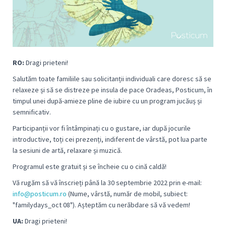
RO:
Dragi prieteni!
Salutăm toate familiile sau solicitanții individuali care doresc să se
relaxeze și să se distreze pe insula de pace Oradeas, Posticum, în
timpul unei după-amieze pline de iubire cu un program jucăuș și
semnificativ.
Participanții vor fi întâmpinați cu o gustare, iar după jocurile
introductive, toți cei prezenți, indiferent de vârstă, pot lua parte
la sesiuni de artă, relaxare și muzică.
Programul este gratuit și se încheie cu o cină caldă!
Vă rugăm să vă înscrieți până la 30 septembrie 2022 prin e-mail:
info@posticum.ro
(Nume, vârstă, număr de mobil, subiect:
"familydays_oct 08").
Așteptăm cu nerăbdare să vă vedem!
UA:
Dragi prieteni!