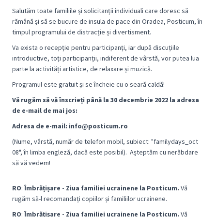
Salutăm toate familiile și solicitanții individuali care doresc să
rămână și să se bucure de insula de pace din Oradea, Posticum, în
timpul programului de distracție și divertisment.
Va exista o recepție pentru participanți, iar după discuțiile
introductive, toți participanții, indiferent de vârstă, vor putea lua
parte la activități artistice, de relaxare și muzică.
Programul este gratuit și se încheie cu o seară caldă!
Vă rugăm să vă înscrieți până la 30 decembrie 2022 la adresa
de e-mail de mai jos:
Adresa de e-mail: info@posticum.ro
(Nume, vârstă, număr de telefon mobil, subiect: "familydays_oct
08", în limba engleză, dacă este posibil).
Așteptăm cu nerăbdare
să vă vedem!
RO
:
Îmbrățișare - Ziua familiei ucrainene la Posticum.
Vă
rugăm să-l recomandați copiilor și familiilor ucrainene.
RO
:
Îmbrățișare - Ziua familiei ucrainene la Posticum.
Vă