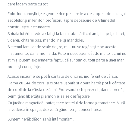
care facem parte cu toții.
Folosind cunoștințele geometrice pe care le-a descoperit de-a lungul
secolelor și mileniilor, profesorul (spre deosebire de Arhimede)
construiește instrumente.
Spirala lui Arhimede a stat și la baza fabricării chitarei, harpei, citarei,
vioarei, chitarei bas, mandolinei și mandolei.
Sistemul familiar de scale do, re, mi... nu se regăsește pe aceste
instrumente, dar armonia da. Putem descoperi cât de multe lucruri nu
știm și putem experimenta faptul că suntem cu toții parte a unei mari
ordini și cunoștințe.
Aceste instrumente pot fi cântate de oricine, indiferent de vârstă.
Harpa cu 144 de corzi și xilotera ușoară și vioara harpă pot fi cântate
de copii de la vârsta de 4 ani. Profesorul este prezent, dar nu predă,
permițând libertății și armoniei să se desfășoare.
Cu jucăria magnetică, puteți face tot felul de forme geometrice. Ajută
la vederea în spațiu, dezvoltă gândirea și concentrarea.
Suntem nerăbdători să vă întâmpinăm!
———-