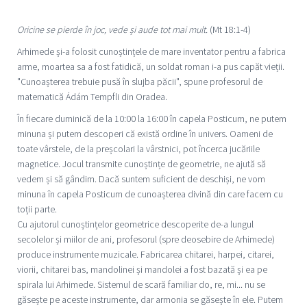
Oricine se pierde în joc, vede și aude tot mai mult.
(Mt 18:1-4)
Arhimede și-a folosit cunoștințele de mare inventator pentru a fabrica
arme, moartea sa a fost fatidică, un soldat roman i-a pus capăt vieții.
"Cunoașterea trebuie pusă în slujba păcii", spune profesorul de
matematică Ádám Tempfli din Oradea.
În fiecare duminică de la 10:00 la 16:00 în capela Posticum, ne putem
minuna și putem descoperi că există ordine în univers. Oameni de
toate vârstele, de la preșcolari la vârstnici, pot încerca jucăriile
magnetice. Jocul transmite cunoștințe de geometrie, ne ajută să
vedem și să gândim. Dacă suntem suficient de deschiși, ne vom
minuna în capela Posticum de cunoașterea divină din care facem cu
toții parte.
Cu ajutorul cunoștințelor geometrice descoperite de-a lungul
secolelor și miilor de ani, profesorul (spre deosebire de Arhimede)
produce instrumente muzicale. Fabricarea chitarei, harpei, citarei,
viorii, chitarei bas, mandolinei și mandolei a fost bazată și ea pe
spirala lui Arhimede. Sistemul de scară familiar do, re, mi... nu se
găsește pe aceste instrumente, dar armonia se găsește în ele. Putem