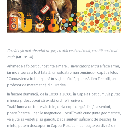
Cu cât ești mai absorbit de joc, cu atât vezi mai mult, cu atât auzi mai
mult.
(Mt 18:1-4)
Arhimede a folosit cunoștințele marelui inventator pentru a face arme,
iar moartea sa a fost fatală, un soldat roman punându-i capăt zilelor.
"Cunoașterea trebuie pusă în slujba păcii", spune Ádám Tempfli, un
profesor de matematică din Oradea.
În fiecare duminică, de la 10:00 la 16:00, în Capela Posticum, vă puteți
minuna și descoperi că există ordine în univers.
Toată lumea de toate vârstele, de la copii de grădiniță la seniori,
poate încerca jucăriile magnetice. Jocul învață cunoștințe geometrice,
vă ajută să vedeți și să gândiți. Dacă suntem suficient de deschiși la
minte, putem descoperi în Capela Posticum cunoașterea divină din