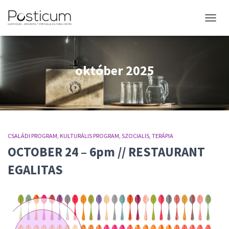
NAVIGÁ
október 2025
CSALÁDI PROGRAM
KULTURÁLIS PROGRAM
SZOCIALIS
TERÁPIA
OCTOBER 24 – 6pm // RESTAURANT
EGALITAS