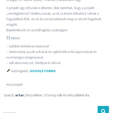
A projekt egy időszakos étterem. Akik nyitottak, hogy a projekt
„vendéglátóival“ találkozzanak, azok számára láthatóvá válnak a
fogyatékkal élők, arcok és sorsok jelennek meg az elvont fogalmak
mögött.
Bejelentkezés és asztalfoglalás szükséges!
MENÜ:
– Sutőtök krémleves krutonnal
– Sertés karaj aszalt szilvával és sajttal töltve lila káposztával és
rozmaringos burgonyával
– sült alma mézzel, fahellyal és dióval
helyfoglalás:
GOOGLE FORMS
Köszönjük!!
Szerző:
artur
| Közzétéve:
10 hónap
telt el a közzététel óta
Keresés…