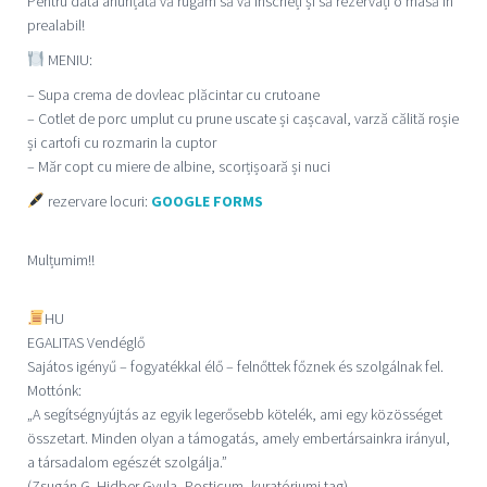
Pentru data anunțată vă rugăm să vă înscrieți și să rezervați o masă în
prealabil!
MENIU:
– Supa crema de dovleac plăcintar cu crutoane
– Cotlet de porc umplut cu prune uscate și cașcaval, varză călită roșie
și cartofi cu rozmarin la cuptor
– Măr copt cu miere de albine, scorțișoară și nuci
rezervare locuri:
GOOGLE FORMS
Mulțumim!!
HU
EGALITAS Vendéglő
Sajátos igényű – fogyatékkal élő – felnőttek főznek és szolgálnak fel.
Mottónk:
„A segítségnyújtás az egyik legerősebb kötelék, ami egy közösséget
összetart. Minden olyan a támogatás, amely embertársainkra irányul,
a társadalom egészét szolgálja.”
(Zsugán G. Hidber Gyula, Posticum, kuratóriumi tag)