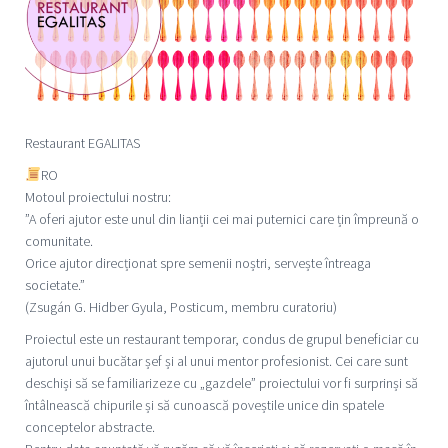
Restaurant EGALITAS
RO
Motoul proiectului nostru:
”A oferi ajutor este unul din lianții cei mai puternici care țin împreună o
comunitate.
Orice ajutor direcționat spre semenii noștri, servește întreaga
societate.”
(Zsugán G. Hidber Gyula, Posticum, membru curatoriu)
Proiectul este un restaurant temporar, condus de grupul beneficiar cu
ajutorul unui bucătar șef și al unui mentor profesionist. Cei care sunt
deschiși să se familiarizeze cu „gazdele” proiectului vor fi surprinși să
întâlnească chipurile și să cunoască poveștile unice din spatele
conceptelor abstracte.