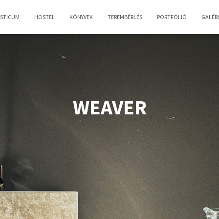
OSTICUM
HOSTEL
KÖNYVEK
TEREMBÉRLÉS
PORTFÓLIÓ
GALÉR
WEAVER