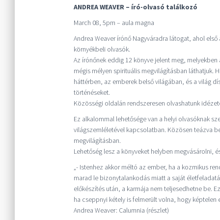
ANDREA WEAVER – író-olvasó találkozó
March 08, 5pm – aula magna
Andrea Weaver írónő Nagyváradra látogat, ahol első 
környékbeli olvasók.
Az írónőnek eddig 12 könyve jelent meg, melyekben a
mégis mélyen spirituális megvilágításban láthatjuk. H
háttérben, az emberek belső világában, és a világ dís
történéseket.
Közösségi oldalán rendszeresen olvashatunk idézetek
Ez alkalommal lehetősége van a helyi olvasóknak szem
világszemléletével kapcsolatban. Közösen teázva b
megvilágításban.
Lehetőség lesz a könyveket helyben megvásárolni, és
„- Istenhez akkor méltó az ember, ha a kozmikus ren
marad le bizonytalankodás miatt a saját életfeladatá
előkészítés után, a karmája nem teljesedhetne be. Ezt
ha cseppnyi kétely is felmerült volna, hogy képtelen
Andrea Weaver: Calumnia (részlet)