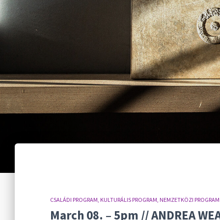
CSALÁDI PROGRAM
KULTURÁLIS PROGRAM
NEMZETKÖZI PROGRAM
March 08. – 5pm // ANDREA WEA