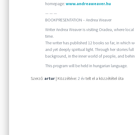
homepage:
www.andreaweaver.hu
— — —
BOOKPRESENTATION – Andrea Weaver
Writer Andrea Weaver is visiting Oradea, where local
time.
The writer has published 12 books so far, in which we
and yet deeply spiritual light. Through her stories ful
background, in the inner world of people, and behind
This program will be held in hungarian language.
Szerző:
artur
| Közzétéve:
2 év
telt el a közzététel óta