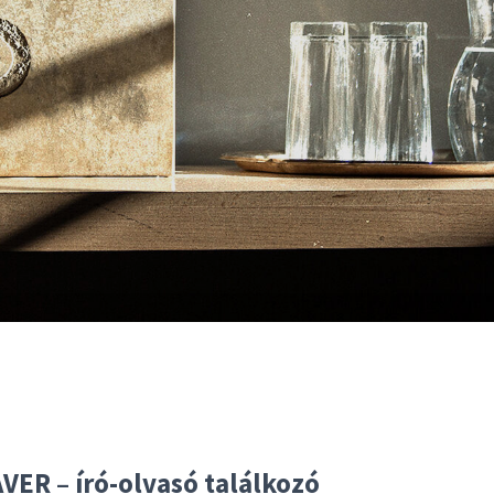
VER – író-olvasó találkozó