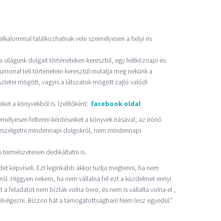
alkalommal találkozhatnak vele személyesen a helyi és
 világunk dolgait történeteken keresztül, egy hétköznapi és
umorral teli történetein keresztül mutatja meg nekünk a
zletei mögött, vagyis a látszatok mögött zajló valódi
et a könyvekből is. Ízelítőként:
facebook oldal
élyesen feltenni kérdéseiket a könyvek írásával, az írónő
eszélgetni mindennapi dolgokról, nem mindennapi
 természetesen dedikáltatni is.
det képviseli. Ezt leginkább akkor tudja megtenni, ha nem
ról. Higgyen nekem, ha nem vállalná fel ezt a küzdelmet ennyi
 a feladatot nem bízták volna önre, és nem is vállalta volna el ,
 elvégezni. Bízzon hát a támogatottságban! Nem lesz egyedül.”