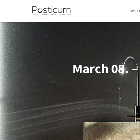
MY P
March 08. –