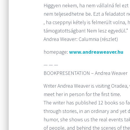
Higgyen nekem, ha nem vállalná fel ezt
nem teljesedhetne be. Ezt a feladatot ne
, ha cseppnyi kétely is felmerült volna,
támogatottságban! Nem lesz egyedül.”
Andrea Weaver: Calumnia (részlet)
homepage:
www.andreaweaver.hu
— — —
BOOKPRESENTATION – Andrea Weaver
Writer Andrea Weaver is visiting Oradea
meet her in person for the first time.
The writer has published 12 books so far
through stories, in an ordinary and yet de
humor, she shows us the real events tak
of people, and behind the scenes of the