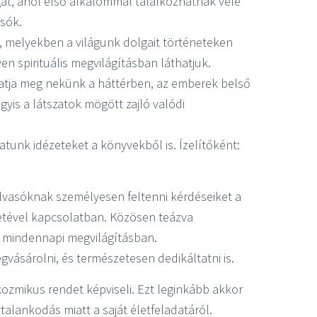
at, ahol első alkalommal találkozhatnak vele
sók.
, melyekben a világunk dolgait történeteken
n spirituális megvilágításban láthatjuk.
tatja meg nekünk a háttérben, az emberek belső
agyis a látszatok mögött zajló valódi
tunk idézeteket a könyvekből is. Ízelítőként:
lvasóknak személyesen feltenni kérdéseiket a
letével kapcsolatban. Közösen teázva
 mindennapi megvilágításban.
vásárolni, és természetesen dedikáltatni is.
kozmikus rendet képviseli. Ezt leginkább akkor
alankodás miatt a saját életfeladatáról.