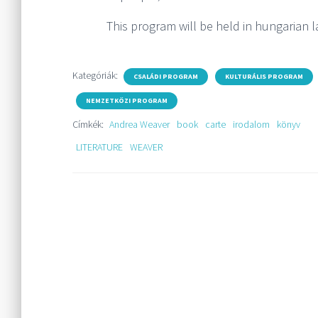
This program will be held in hungarian 
Kategóriák:
CSALÁDI PROGRAM
KULTURÁLIS PROGRAM
NEMZETKÖZI PROGRAM
Címkék:
Andrea Weaver
book
carte
irodalom
könyv
LITERATURE
WEAVER