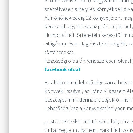
Andrea Weaver írónő Nagyváradra látog
személyesen a helyi és környékbeli olva
Az írónőnek eddig 12 könyve jelent meg
keresztül, egy hétköznapi és mégis mélye
Humorral teli történetein keresztül mu
világában, és a világ díszletei mögött, v
történéseket.
Közösségi oldalán rendszeresen olvasha
facebook oldal
Ez alkalommal lehetősége van a helyi o
könyvek írásával, az írónő világszemlé
beszélgetni mindennapi dolgokról, nem
Lehetőség lesz a könyveket helyben meg
„- Istenhez akkor méltó az ember, ha a 
tudja megtenni, ha nem marad le bizonyt