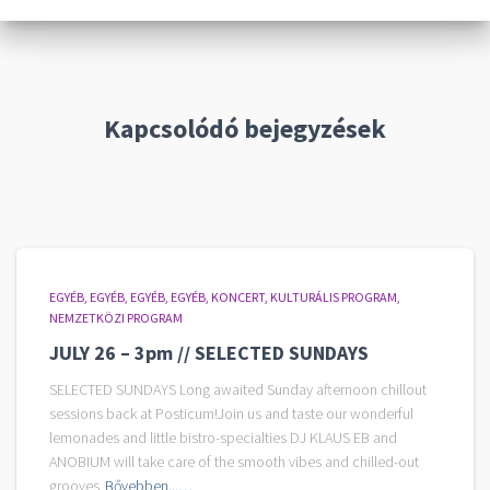
Kapcsolódó bejegyzések
EGYÉB
EGYÉB
EGYÉB
EGYÉB
KONCERT
KULTURÁLIS PROGRAM
NEMZETKÖZI PROGRAM
JULY 26 – 3pm // SELECTED SUNDAYS
SELECTED SUNDAYS Long awaited Sunday afternoon chillout
sessions back at Posticum!Join us and taste our wonderful
lemonades and little bistro-specialties DJ KLAUS EB and
ANOBIUM will take care of the smooth vibes and chilled-out
grooves
Bővebben...…