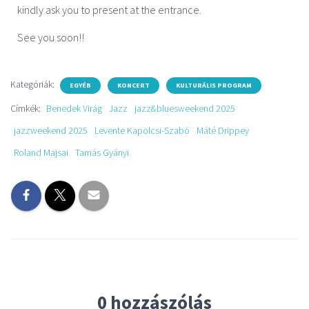
kindly ask you to present at the entrance.
See you soon!!
Kategóriák:
EGYÉB
KONCERT
KULTURÁLIS PROGRAM
Címkék:
Benedek Virág
Jazz
jazz&bluesweekend 2025
jazzweekend 2025
Levente Kapolcsi-Szabó
Máté Drippey
Roland Majsai
Tamás Gyányi
0 hozzászólás