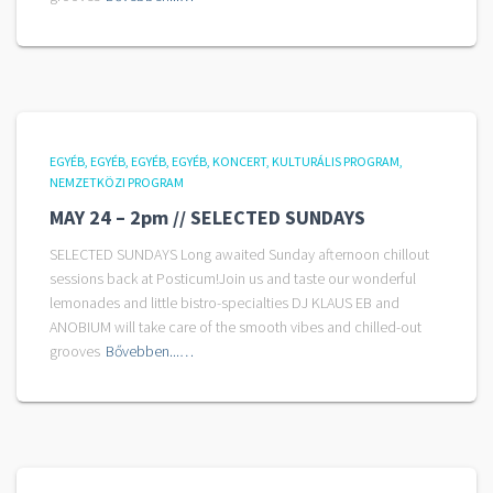
EGYÉB
EGYÉB
EGYÉB
EGYÉB
KONCERT
KULTURÁLIS PROGRAM
NEMZETKÖZI PROGRAM
MAY 24 – 2pm // SELECTED SUNDAYS
SELECTED SUNDAYS Long awaited Sunday afternoon chillout
sessions back at Posticum!Join us and taste our wonderful
lemonades and little bistro-specialties DJ KLAUS EB and
ANOBIUM will take care of the smooth vibes and chilled-out
grooves
Bővebben...…