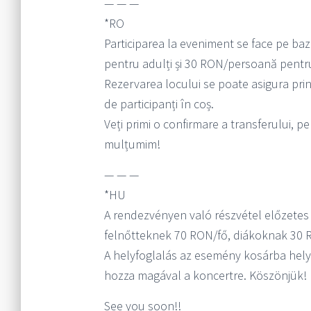
— — —
*RO
Participarea la eveniment se face pe ba
pentru adulți și 30 RON/persoană pentru 
Rezervarea locului se poate asigura pri
de participanți în coș.
Veți primi o confirmare a transferului, pe
mulțumim!
— — —
*HU
A rendezvényen való részvétel előzetes 
felnőtteknek 70 RON/fő, diákoknak 30 
A helyfoglalás az esemény kosárba helyez
hozza magával a koncertre. Köszönjük!
See you soon!!