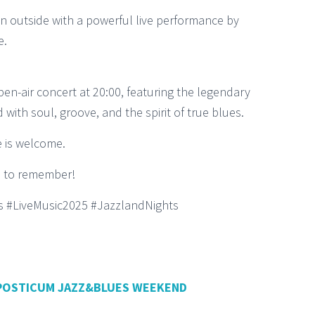
 on outside with a powerful live performance by
e.
en-air concert at 20:00, featuring the legendary
led with soul, groove, and the spirit of true blues.
 is welcome.
d to remember!
 #LiveMusic2025 #JazzlandNights
POSTICUM JAZZ&BLUES WEEKEND