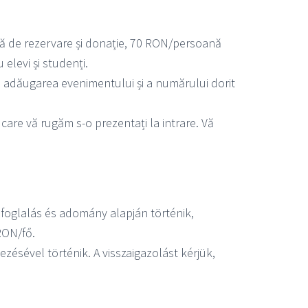
ză de rezervare și donație, 70 RON/persoană
elevi și studenți.
n adăugarea evenimentului și a numărului dorit
 care vă rugăm s-o prezentați la intrare. Vă
foglalás és adomány alapján történik,
RON/fő.
ésével történik. A visszaigazolást kérjük,