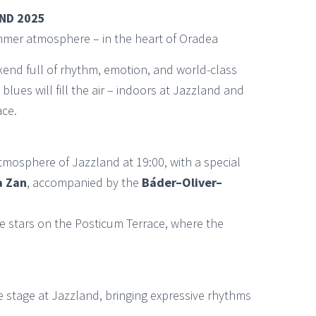
ND 2025
ummer atmosphere – in the heart of Oradea
kend full of rhythm, emotion, and world-class
blues will fill the air – indoors at Jazzland and
ace.
tmosphere of Jazzland at 19:00, with a special
a Zan
, accompanied by the
Báder–Oliver–
e stars on the Posticum Terrace, where the
e stage at Jazzland, bringing expressive rhythms