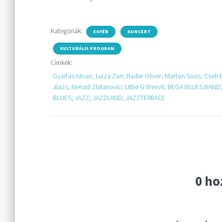
Kategóriák:
EGYÉB
KONCERT
KULTURÁLIS PROGRAM
Címkék:
Gyarfas Istvan; Luiza Zan; Bader Oliver; Marton Soos; Cseh 
alazs; Nenad Zlatanovic; Little G Weevil; BEGA BLUES BAND
BLUES; JAZZ; JAZZLAND; JAZZTERRACE
0 ho