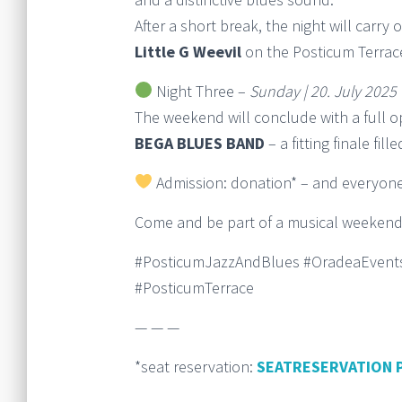
After a short break, the night will carry
Little G Weevil
on the Posticum Terrac
Night Three –
Sunday | 20. July 2025
The weekend will conclude with a full op
BEGA BLUES BAND
– a fitting finale fil
Admission: donation* – and everyone
Come and be part of a musical weeken
#PosticumJazzAndBlues #OradeaEvents
#PosticumTerrace
— — —
*seat reservation:
SEATRESERVATION 