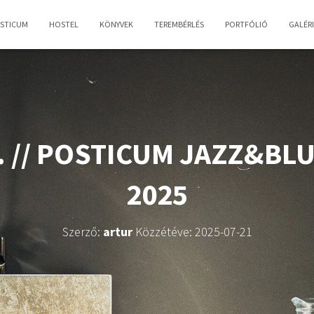
OSTICUM
HOSTEL
KÖNYVEK
TEREMBÉRLÉS
PORTFÓLIÓ
GALÉR
20. // POSTICUM JAZZ&B
2025
Szerző:
artur
Közzétéve:
2025-07-21