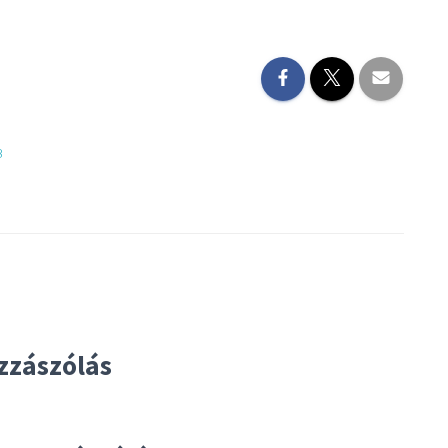
B
;
zzászólás