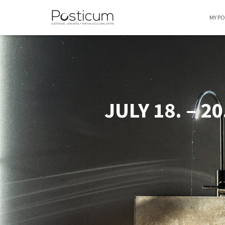
MY P
JULY 18. – 