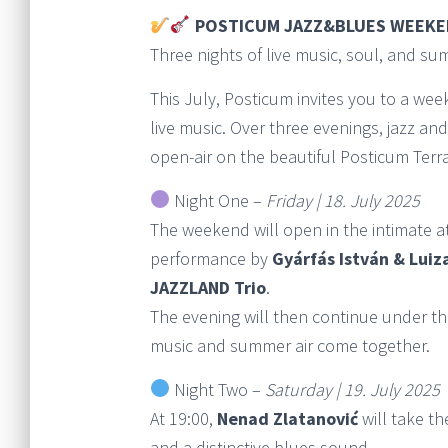
POSTICUM JAZZ&BLUES WEEKE
Three nights of live music, soul, and s
This July, Posticum invites you to a wee
live music. Over three evenings, jazz and 
open-air on the beautiful Posticum Terr
Night One –
Friday | 18. July 2025
The weekend will open in the intimate a
performance by
Gyárfás István & Luiz
JAZZLAND Trio
.
The evening will then continue under th
music and summer air come together.
Night Two –
Saturday | 19. July 2025
At 19:00,
Nenad Zlatanović
will take th
and a distinctive blues sound.