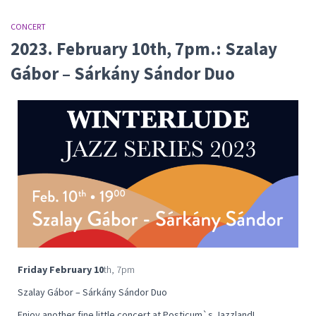
CONCERT
2023. February 10th, 7pm.: Szalay
Gábor – Sárkány Sándor Duo
Friday February 10
th, 7pm
Szalay Gábor – Sárkány Sándor Duo
Enjoy another fine little concert at Posticum`s Jazzland!