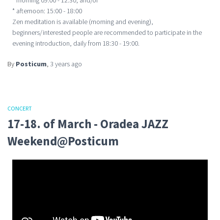
* afternoon: 15:00 - 18:00
Zen meditation is available (morning and evening),
beginners/interested people are recommended to participate in the
evening introduction, daily from 18:30 - 19:00.
By
Posticum
,
3 years
ago
CONCERT
17-18. of March - Oradea JAZZ
Weekend@Posticum