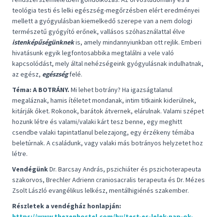
teológia testi és lelki egészség-megőrzésben elért eredményei
mellett a gyógyulásban kiemelkedő szerepe van a nem dologi
természetű gyógyító erőnek, vallásos szóhasználattal élve
istenképűségünknek
is, amely mindannyiunkban ott rejlik. Emberi
hivatásunk egyik legfontosabbika megtalálni a vele való
kapcsolódást, mely által nehézségeink gyógyulásnak indulhatnak,
az egész,
egészség
felé.
Téma: A BOTRÁNY.
Mi lehet botrány? Ha igazságtalanul
megaláznak, hamis ítéletet mondanak, intim titkaink kiderülnek,
kitárják őket. Rokonok, barátok átvernek, elárulnak. Valami szépet
hozunk létre és valami/valaki kárt tesz benne, egy meghitt
csendbe valaki tapintatlanul belezajong, egy érzékeny témába
beletúrnak. A családunk, vagy valaki más botrányos helyzetet hoz
létre.
Vendégünk
Dr. Barcsay András, pszichiáter és pszichoterapeuta
szakorvos,
Brechler Adrienn craniosacralis terapeuta és Dr. Mézes
Zsolt László
evangélikus lelkész, mentálhigiénés szakember.
Részletek a vendégház honlapján:
https://www.thezenhostel.com/hu/test-es-lelek-nap-ok-