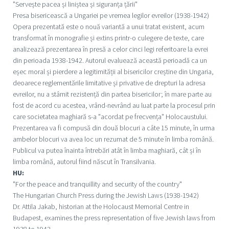
"Servește pacea și liniștea și siguranța țării"
Presa bisericească a Ungariei pe vremea legilor evreilor (1938-1942)
Opera prezentată este o nouă variantă a unui tratat existent, acum
transformat în monografie și extins printr-o culegere de texte, care
analizează prezentarea în presă a celor cinci legi referitoare la evrei
din perioada 1938-1942. Autorul evaluează această perioadă ca un
eșec moral și pierdere a legitimității al bisericilor creștine din Ungaria,
deoarece reglementările limitative și privative de drepturi la adresa
evreilor, nu a stârnit rezistență din partea bisericilor; în mare parte au
fost de acord cu acestea, vrând-nevrând au luat parte la procesul prin
care societatea maghiară s-a "acordat pe frecvența" Holocaustului.
Prezentarea va fi compusă din două blocuri a câte 15 minute, în urma
ambelor blocuri va avea loc un rezumat de 5 minute în limba română.
Publicul va putea înainta întrebări atât în limba maghiară, cât și în
limba română, autorul fiind născut în Transilvania.
HU:
"For the peace and tranquillity and security of the country"
The Hungarian Church Press during the Jewish Laws (1938-1942)
Dr. Attila Jakab, historian at the Holocaust Memorial Centre in
Budapest, examines the press representation of five Jewish laws from