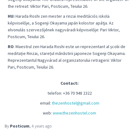
the retreat: Viktor Pari
,
Posticum, Teiului 26.
HU:
Harada Roshi zen mester a rinzai meditációs iskola
képviselője, a Sogenji Okayama japán kolostor apátja. Az
elvonulás szervezőjének nagyváradi képviselője:
Pari Viktor
,
Posticum, Teiului 26.
RO
: Maestrul zen Harada Roshi este un reprezentant al școlii de
meditație Rinzai, starețul mănăstirii japoneze Sogenji Okayama.
Reprezentantul Nagyvárad al organizatorului retragerii:
Viktor
Pari,
Posticum, Teiului 26.
Contact:
telefon: +36 70 948 2322
email:
thezenhostel@gmail.com
web:
www.thezenhostel.com
By
Posticum
,
4 years
ago