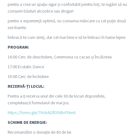
pentru a crea un spațiu sigur și confortabil pentru toți, te rugăm să nu
consumi băuturi alcoolice sau droguri
pentru o experiență optimă, nu consuma mâncare cu cel puțin două
ore înainte
îmbracă-te cum simți, dar cel mai bine e să te îmbraci în haine lejere
PROGRAM:
16:00 Cerc de deschidere, Ceremonia cu cacao și Încălzirea
17:00 Ecstatic Dance
19:00 Cerc de închidere
REZERVĂ-ȚI LOCUL:
Pentru a-ți rezerva unul din cele 30 de locuri disponibile,
completează formularul de mai jos.
https://forms.gle/7WdvN2fEt5t8xPNm6
SCHIMB DE ENERGIE:
Recomandăm o donație de 40 de lei.