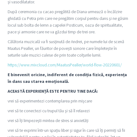
și vasodilatator.
După ceremonia cu cacao pregătită de Diana urmează o încălzire
ghidată cu Petra prin care ne pregătim corpul pentru dans și ne găsim
locul sub bolta de lemn a capelei Posticum, oaza de spiritualitate,
pace și armonie care ne va găzdui timp de trei ore.
Călătoria muzicală va fi susținută de Andrei, pe numele lui de scenă
Maatus Pealler, un făuritor de povești sonore care împletește în
seturile sale muzici culese de prin toate colțurile lumii.
https://www.mixcloud.com/MaatusPealler/world-flow-20220601/
E binevenit oricine, indiferent de condiția fizică, experiența
în dans sau starea emoțională.
ACEASTĂ EXPERIENȚĂ ESTE PENTRU TINE DACĂ:
vrei să experimentezi contemplarea prin mișcare
vrei să te conectezi cu trupul tău și să îl relaxezi
vrei să îți limpezești mintea de stres si anxietăți
vrei să te exprimi într-un spațiu liber și sigur în care să îți permiți să fii
vulnerabil/ă pentru a păși în autenticitatea ta, fără judecăți, înt-un