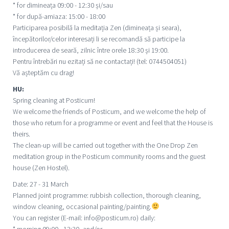
* for dimineața 09:00 - 12:30 și/sau
* for după-amiaza: 15:00 - 18:00
Participarea posibilă la meditația Zen (dimineața și seara),
începătorilor/celor interesați li se recomandă să participe la
introducerea de seară, zilnic între orele 18:30 și 19:00.
Pentru întrebări nu ezitați să ne contactați! (tel: 0744504051)
Vă așteptăm cu drag!
HU:
Spring cleaning at Posticum!
We welcome the friends of Posticum, and we welcome the help of
those who return for a programme or event and feel that the House is
theirs.
The clean-up will be carried out together with the One Drop Zen
meditation group in the Posticum community rooms and the guest
house (Zen Hostel).
Date: 27 - 31 March
Planned joint programme: rubbish collection, thorough cleaning,
window cleaning, occasional painting/painting.
You can register (E-mail: info@posticum.ro) daily:
* morning 09:00 - 12:30, and/or