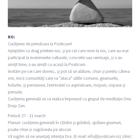
RO:
Curățenie de primăvara la Posticum!
Așteptăm cu drag prieteni noi, și pe cei care revin la noi, care au mai
participat la evenimente culturale, concerte sau vernisaje, și s-au
simțit bine, s-au simțit ca acasă la Posticum.
Invităm pe cei care doresc, și pot să se alăture, chiar și pentru câteva
ore, micii comunități care va "ataca" sălile comune, geamurile,
holurile, și pensiunea ZenHostel cu aspiratoare, mopuri, vopsea și
pensule.
Curățenia generală se va realiza împreună cu grupul de meditație One
Drop Zen.
Period: 27 - 31 march
Planuri: curățenie generală în clădire și grădină, spălare geamuri,
poate chiar și zugrăveala pe alocuri.
Vă rugăm să ne anunțați intenția Dvs. (E-mail: info@posticum.ro) zilnic: