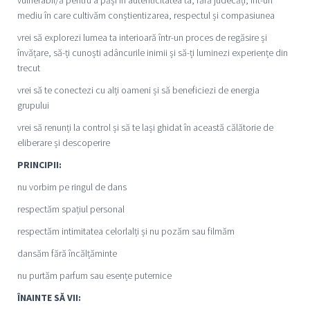
mediu în care cultivăm conștientizarea, respectul și compasiunea
vrei să explorezi lumea ta interioară într-un proces de regăsire și
învățare, să-ți cunoști adâncurile inimii și să-ți luminezi experiențe din
trecut
vrei să te conectezi cu alți oameni și să beneficiezi de energia
grupului
vrei să renunți la control și să te lași ghidat în această călătorie de
eliberare și descoperire
PRINCIPII:
nu vorbim pe ringul de dans
respectăm spațiul personal
respectăm intimitatea celorlalți și nu pozăm sau filmăm
dansăm fără încălțăminte
nu purtăm parfum sau esențe puternice
ÎNAINTE SĂ VII: