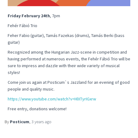
Friday February 24th
, 7pm
Fehér Fábió Trio
Feher Fabio (guitar), Tamás Fazekas (drums), Tamás Berki (bass
guitar)
Recognized among the Hungarian Jazz-scene in competition and
having performed at numerous events, the Fehér Fábió Trio will be
sure to impress and dazzle with their wide variety of musical
styles!
Come join us again at Posticum`s Jazzland for an evening of good
people and quality music.
https://www.youtube.com/watch?v=HlXTyrIGxrw
Free entry, donations welcome!
By
Posticum
,
3 years
ago