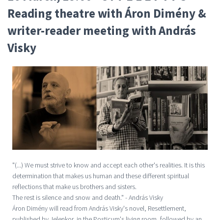
Reading theatre with Áron Dimény &
writer-reader meeting with András
Visky
"(...) We must strive to know and accept each other's realities. It is this
determination that makes us human and these different spiritual
reflections that make us brothers and sisters.
The rest is silence and snow and death." - András Visky
Áron Dimény will read from András Visky's novel, Resettlement,
published by Jelenkor, in the Posticum's living room, followed by an