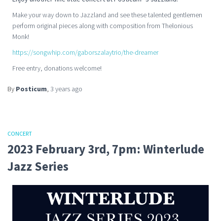
Make your way down to Jazzland and see these talented gentlemen
perform original pieces along with composition from Thelonious
Monk!
https://songwhip.com/gaborszalaytrio/the-dreamer
Free entry, donations welcome!
By
Posticum
,
3 years
ago
CONCERT
2023 February 3rd, 7pm: Winterlude
Jazz Series