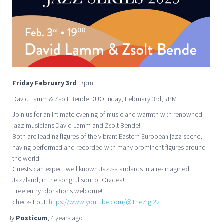
Friday February 3rd
, 7pm
David Lamm & Zsolt Bende DUOFriday, February 3rd, 7PM
Join us for an intimate evening of music and warmth with renowned
jazz musicians David Lamm and Zsolt Bende!
Both are leading figures of the vibrant Eastern European jazz scene,
having performed and recorded with many prominent figures around
the world.
Guests can expect well known Jazz-standards in a re-imagined
Jazzland, in the songful soul of Oradea!
Free entry, donations welcome!
check-it out:
https://www.youtube.com/@
TheZigi22
By
Posticum
,
4 years
ago