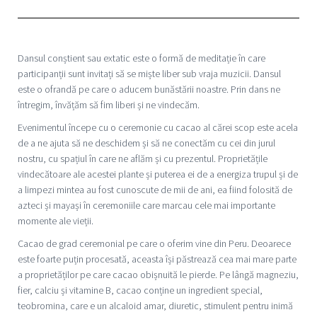
Dansul conștient sau extatic este o formă de meditație în care
participanții sunt invitați să se miște liber sub vraja muzicii. Dansul
este o ofrandă pe care o aducem bunăstării noastre. Prin dans ne
întregim, învățăm să fim liberi și ne vindecăm.
Evenimentul începe cu o ceremonie cu cacao al cărei scop este acela
de a ne ajuta să ne deschidem și să ne conectăm cu cei din jurul
nostru, cu spațiul în care ne aflăm și cu prezentul. Proprietățile
vindecătoare ale acestei plante și puterea ei de a energiza trupul și de
a limpezi mintea au fost cunoscute de mii de ani, ea fiind folosită de
azteci și mayași în ceremoniile care marcau cele mai importante
momente ale vieții.
Cacao de grad ceremonial pe care o oferim vine din Peru. Deoarece
este foarte puțin procesată, aceasta își păstrează cea mai mare parte
a proprietăților pe care cacao obișnuită le pierde. Pe lângă magneziu,
fier, calciu și vitamine B, cacao conține un ingredient special,
teobromina, care e un alcaloid amar, diuretic, stimulent pentru inimă