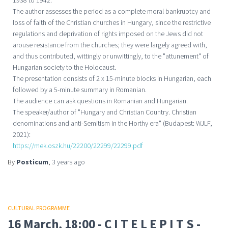
1938 to 1942.
The author assesses the period as a complete moral bankruptcy and
loss of faith of the Christian churches in Hungary, since the restrictive
regulations and deprivation of rights imposed on the Jews did not
arouse resistance from the churches; they were largely agreed with,
and thus contributed, wittingly or unwittingly, to the "attunement" of
Hungarian society to the Holocaust.
The presentation consists of 2 x 15-minute blocks in Hungarian, each
followed by a 5-minute summary in Romanian.
The audience can ask questions in Romanian and Hungarian.
The speaker/author of "Hungary and Christian Country. Christian
denominations and anti-Semitism in the Horthy era" (Budapest: WJLF,
2021):
https://mek.oszk.hu/22200/22299/22299.pdf
By
Posticum
,
3 years
ago
CULTURAL PROGRAMME
16 March, 18:00 - C I T E L E P I T S -