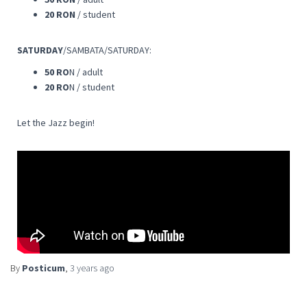
20 RON
/ student
SATURDAY
/SAMBATA/SATURDAY:
50 RO
N / adult
20 RO
N / student
Let the Jazz begin!
By
Posticum
,
3 years
ago