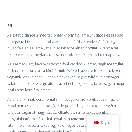
EN
Az extatic dance a meditáció egyik formája, amely tudatos és szabad
mozgásra hívja a hallgatót a zene hangjától vezérelve. A tánc egy
olyan felajánlás, amelyet a jólétünk érdekében hozunk. A tánc által
teljessé válunk, megtanulunk szabadok lenni és gyógyítjuk magunkat.
Az esemény egy kakaó-ceremóniával kezdődik, amely segít megnyílni
és kapcsolatba lépni a körülöttünk lévőkkel, azzal a térrel, amelyben
vagyunk, és a jelennel. Ennek a növénynek a gyógyító tulajdonságai,
valamint a testet energizáló és az elmét megtisztító képessége a maja
civilizáció kora óta ismert.
Az általunk kínált ceremoniális minőségű kakaó Peruból származik.
Mivel nem esik át különböző feldolgozási folyamatokon, megőrzi
tulajdonságainak nagy részét, ellentétben a kereskedelemben
megtalálható szokásos kakaóval. A magnézium, vas, kalcium és B-
English
vitaminok mellett a kakaó egy különleges összetevőt is tartalmaz, a
teobromint, amely keserű, vizelethajtó alkaloid, amely serkenti a