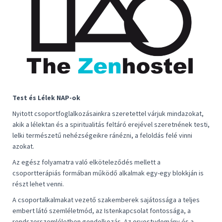
Test és Lélek NAP-ok
Nyitott csoportfoglalkozásainkra szeretettel várjuk mindazokat,
akik a lélektan és a spiritualitás feltáró erejével szeretnének testi,
lelki természetű nehézségeikre ránézni, a feloldás felé vinni
azokat.
Az egész folyamatra való elköteleződés mellett a
csoportterápiás formában működő alkalmak egy-egy blokkján is
részt lehet venni.
A csoportalkalmakat vezető szakemberek sajátossága a teljes
embert látó szemléletmód, az Istenkapcsolat fontossága, a
rendszerszemléletben gondolkozás. Az orvostudomány és a