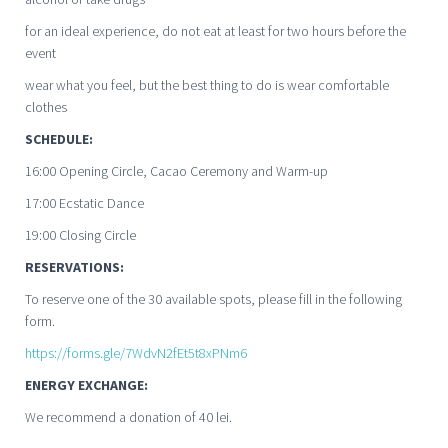
for an ideal experience, do not eat at least for two hours before the
event
wear what you feel, but the best thing to do is wear comfortable
clothes
SCHEDULE:
16:00 Opening Circle, Cacao Ceremony and Warm-up
17:00 Ecstatic Dance
19:00 Closing Circle
RESERVATIONS:
To reserve one of the 30 available spots, please fill in the following
form.
https://forms.gle/7WdvN2fEt5t8xPNm6
ENERGY EXCHANGE:
We recommend a donation of 40 lei.