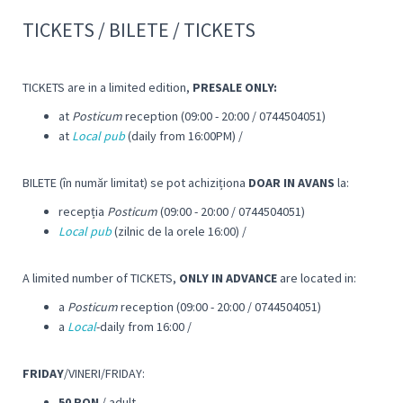
TICKETS / BILETE / TICKETS
TICKETS are in a limited edition,
PRESALE ONLY:
at
Posticum
reception (09:00 - 20:00 / 0744504051)
at
Local pub
(daily from 16:00PM) /
BILETE (în număr limitat) se pot achiziționa
DOAR IN AVANS
la:
recepția
Posticum
(09:00 - 20:00 / 0744504051)
Local pub
(zilnic de la orele 16:00) /
A limited number of TICKETS,
ONLY IN ADVANCE
are located in:
a
Posticum
reception (09:00 - 20:00 / 0744504051)
a
Local
-daily from 16:00 /
FRIDAY
/VINERI/FRIDAY:
50 RON
/ adult