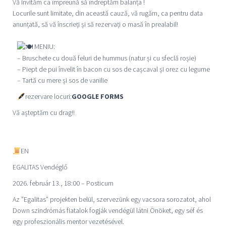
Vă invităm ca împreună să îndreptăm balanța !
Locurile sunt limitate, din această cauză, vă rugăm, ca pentru data
anunțată, să vă înscrieți și să rezervați o masă în prealabil!
MENIU:
– Bruschete cu două feluri de hummus (natur și cu sfeclă roșie)
– Piept de pui învelit în bacon cu sos de cașcaval și orez cu legume
– Tartă cu mere și sos de vanilie
rezervare locuri:
GOOGLE FORMS
Vă așteptăm cu drag!!
EN
EGALITAS
Vendéglő
2026. február 13., 18:00 – Posticum
Az ”Egalitas” projekten belül, szervezünk egy vacsora sorozatot, ahol
Down szindrómás fiatalok fogják vendégül látni Önöket, egy séf és
egy profeszionális mentor vezetésével.