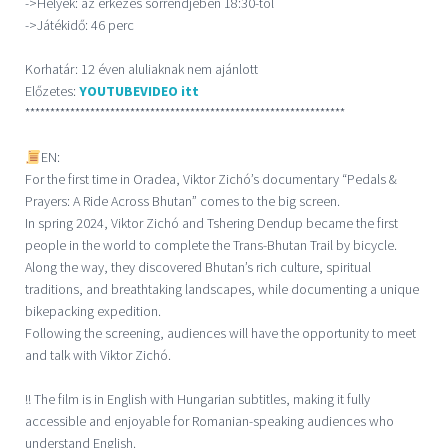
->Helyek: az érkezés sorrendjében 18:30-tól
->Játékidő: 46 perc
Korhatár: 12 éven aluliaknak nem ajánlott
Előzetes:
YOUTUBEVIDEO itt
****************************************************************
EN:
For the first time in Oradea, Viktor Zichó’s documentary “Pedals &
Prayers: A Ride Across Bhutan” comes to the big screen.
In spring 2024, Viktor Zichó and Tshering Dendup became the first
people in the world to complete the Trans-Bhutan Trail by bicycle.
Along the way, they discovered Bhutan’s rich culture, spiritual
traditions, and breathtaking landscapes, while documenting a unique
bikepacking expedition.
Following the screening, audiences will have the opportunity to meet
and talk with Viktor Zichó.
!! The film is in English with Hungarian subtitles, making it fully
accessible and enjoyable for Romanian-speaking audiences who
understand English.