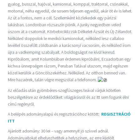
gyalog, busszal, hajóval, kamionnal, komppal, traktorral, csónakkal,
motorral, néha egyedül, de sosem teljesen egyedül, akár öt év is lehet.
Az út a fontos, nem a cél. Szellemként közlekedek egy párizsi
lakásban. Londonban rózsaszín pónik. A junky negyedben veled
úszom át a csatornát. Körbebiciklizzük Délkelet-Ázsiát és Új-Zélandot.
Nélküled stoppolok le mexikói kamionokat, nélküled lesz callaloo
levéllel összefőtt zöldbanán a karácsonyi vacsorám, és nélküled írom
újra a vadkemping szabályait. A boldogságot ne kívül keresd.
Kipróbálom, amit Kolumbiában érdemes kipróbálni, Ecuadorban egy
kichwa ünnepségen rázom, Peruban Tatával utazom, majd egészen
közel kerülök a Göncölszekérhez. Nélküled. Az otthon benned van.
Mire hazaérek, talán végre megszólal a telefonom.
Az előadás után gyömbéres-szegfűszeges teával várjuk kötetlen
beszélgetésre az érdeklődőket: világjárásról és az Itt sem fogunk élni
című regényről.
A belépés adományalapú és regisztrációhoz kötött:
REGISZTRÁCIÓ
ITT
Ajánlott adomány: 30 lei – vagy amennyit jó szívvel adnál.
Adományaitokat elhelyezhetitek a helyszínen, az erre kijelölt