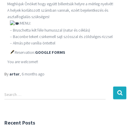
Meghívjuk Önöket hogy együtt billentsük helyre a mérleg nyelvét!
A helyek korlátozott számban vannak, ezért bejelentkezés és
asztalfoglalás szükséges!
MENU:
– Bruschetta két féle humusszal (natur és céklás)
– Baconbe tekert csirkemell sajt szósszal és zöldséges rizzsel
– Almás pite vanília öntettel
Reservation:
GOOGLE FORMS
You are welcome!!
By
artur
,
6 months
ago
Search …
Recent Posts