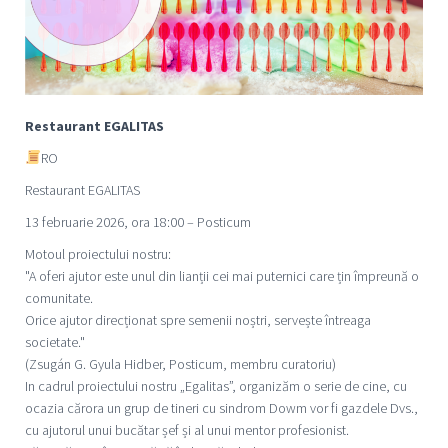
Restaurant EGALITAS
RO
Restaurant EGALITAS
13 februarie 2026, ora 18:00 – Posticum
Motoul proiectului nostru:
"A oferi ajutor este unul din lianții cei mai puternici care țin împreună o
comunitate.
Orice ajutor direcționat spre semenii noștri, servește întreaga
societate."
(Zsugán G. Gyula Hidber, Posticum, membru curatoriu)
In cadrul proiectului nostru „Egalitas”, organizăm o serie de cine, cu
ocazia cărora un grup de tineri cu sindrom Dowm vor fi gazdele Dvs.,
cu ajutorul unui bucătar șef și al unui mentor profesionist.