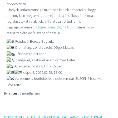
dobozkában.
A helyek korlátozottsága miatt arra kérünk benneteket, hogy
amennyiben mégsem tudtok eljönni, ajándékozzátok oda a
foglalásotokat valakinek, aki biztosan el tud jönni,
vagy írjatok e-mailt a
torner.anna3@gmail.com
címre: hogy
regisztrációtokat felszabadíthassuk!
Rendező: Berecz Boglárka
Dramaturg, zenei vezető: Dögei Mátyás
Játssza: Torner Anna
Zenéjével, énekével kíséri: Vargyas Péter
Az előadás hossza: 1 óra 15 perc
Időpont: 2026.02.28. 19.00
Az esemény borítóképét a csíkszeredai UNSCENE fesztivál
készítette.
By
artur
,
5 months
ago
OTHER
OTHER
OTHER
OTHER
CULTURAL PROGRAMME
INTERNATIONAL