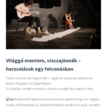
Világgá mentem, visszajönnék –
horzsolások egy felvonásban
Torner Anna Itt sem fogunk élni c. regényét színpadra alkalmazta
Berecz Boglárka és Dögei Mátyás.
Az előadás zenéjét szerezte, a dalok szövegét írta Vargyas Péter.
Budapestről eljutni Marosvásárhelyre repülővel egy óra. Anglián,
Ázsián, Dél-Amerikán át, időnként biciklivel, máskor kocsival, vonattal,