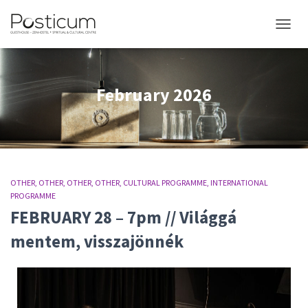
TOGGL
February 2026
OTHER
OTHER
OTHER
OTHER
CULTURAL PROGRAMME
INTERNATIONAL
PROGRAMME
FEBRUARY 28 – 7pm // Világgá
mentem, visszajönnék