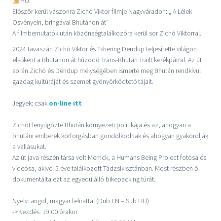
HU:
Először kerül vászonra Zichó Viktor filmje Nagyváradon: „ A Lélek
Ösvényein, bringával Bhutánon át”
A filmbemutatók után közönségtalálkozóra kerül sor Zichó Viktorral.
2024 tavaszán Zichó Viktor és Tshering Dendup teljesítette világon
elsőként a Bhutánon át húzódó Trans-Bhutan Trailt kerékpárral. Az út
során Zichó és Dendup mélységében ismerte meg Bhután rendkívül
gazdag kultúráját és szemet gyönyörködtető tájait.
Jegyek: csak
on-line itt
Zichót lenyűgözte Bhután környezeti politikája és az, ahogyan a
bhutáni emberek körforgásban gondolkodnak és ahogyan gyakorolják
a vallásukat.
Az út java részén társa volt Merrick, a Humans Being Project fotósa és
videósa, akivel 5 éve találkozott Tádzsikisztánban. Most részben ő
dokumentálta ezt az egyedülálló bikepacking túrát.
Nyelv: angol, magyar felirattal (Dub EN – Sub HU)
->Kezdés: 19:00 órakor