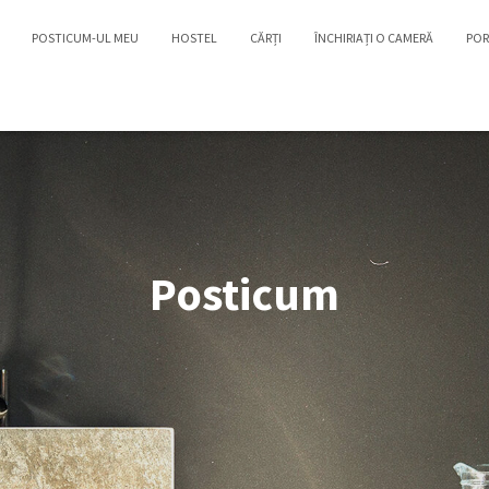
POSTICUM-UL MEU
HOSTEL
CĂRȚI
ÎNCHIRIAȚI O CAMERĂ
POR
Posticum