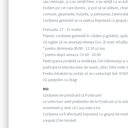
sau vernisaje, și s-au simțit bine, s-au simțit ca acas
Invităm pe cei care doresc, și pot să se alăture, chiar
comune, geamurile, holurile, și pensiunea ZenHostel
Curățenia generală se va realiza împreună cu grupul
Perioada: 27 - 31 martie
Planuri: curățenie generală în clădire și grădină, spă
Vă rugăm să ne anunțați intenția Dvs. (E-mail: info@po
* pentru dimineața 09:00 - 12:30 și/sau
* pentru după-amiaza: 15:00 - 18:00
Participarea posibilă la meditația Zen (dimineața și s
participe la introducerea de seară, zilnic între orele 1
Pentru întrebări nu ezitați să ne contactați! (tel: 074
Vă așteptăm cu drag!
HU:
Curățenie de primăvară la Posticum!
Le urăm bun venit prietenilor de la Posticum și le ur
eveniment și simt că Casa este a lor.
Curățenia va fi efectuată împreună cu grupul de medi
oaspeți (Zen Hostel).