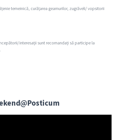
țenie temeinică, curățarea geamurilor, zugrăveli/ vopsitorii
ncepătorii/interesații sunt recomandați să participe la
.
Weekend@Posticum