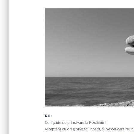
RO:
Curățenie de primăvara la Posticum!
Așteptăm cu drag prietenii noștri, și pe cei care revi