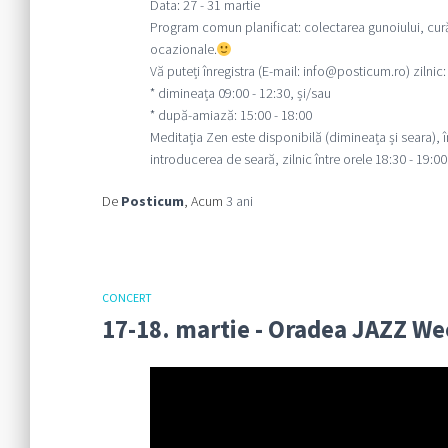
Data: 27 - 31 martie
Program comun planificat: colectarea gunoiului, cură
ocazionale.
Vă puteți înregistra (E-mail: info@posticum.ro) zilnic:
* dimineața 09:00 - 12:30, și/sau
* după-amiază: 15:00 - 18:00
Meditația Zen este disponibilă (dimineața și seara), î
introducerea de seară, zilnic între orele 18:30 - 19:00
De
Posticum
, Acum
3 ani
CONCERT
17-18. martie - Oradea JAZZ 