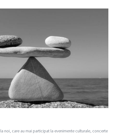
n la noi, care au mai participat la evenimente culturale, concerte