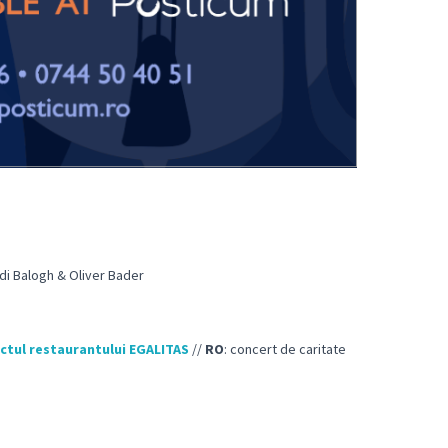
di Balogh & Oliver Bader
ctul restaurantului EGALITAS
//
RO
: concert de caritate