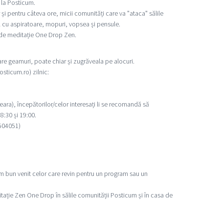
ă la Posticum.
 și pentru câteva ore, micii comunități care va "ataca" sălile
 cu aspiratoare, mopuri, vopsea și pensule.
 de meditație One Drop Zen.
lare geamuri, poate chiar și zugrăveala pe alocuri.
sticum.ro) zilnic:
eara), începătorilor/celor interesați li se recomandă să
8:30 și 19:00.
4504051)
ăm bun venit celor care revin pentru un program sau un
tație Zen One Drop în sălile comunității Posticum și în casa de