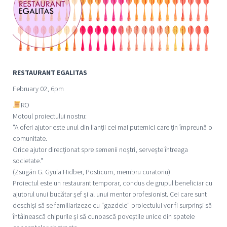
RESTAURANT EGALITAS
February 02, 6pm
RO
Motoul proiectului nostru:
"A oferi ajutor este unul din lianții cei mai puternici care țin împreună o
comunitate.
Orice ajutor direcționat spre semenii noștri, servește întreaga
societate."
(Zsugán G. Gyula Hidber, Posticum, membru curatoriu)
Proiectul este un restaurant temporar, condus de grupul beneficiar cu
ajutorul unui bucătar șef și al unui mentor profesionist. Cei care sunt
deschiși să se familiarizeze cu "gazdele" proiectului vor fi surprinși să
întâlnească chipurile și să cunoască poveștile unice din spatele