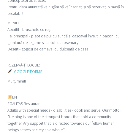
conceptelor abstracte.
Pentru data anunțată vă rugăm să vă înscrieți și să rezervați o masă în
prealabil!
MENIU
Aperitif - bruschete cu roșii
Fel principal - piept de pui cu suncă și cașcaval învelit in bacon, cu
garnitură de legume si cartofi cu rosemary
Desert - gogoși de carnaval cu dulceață de casă
REZERVĂ-ȚI LOCUL:
GOOGLE FORMS
Mulțumim!!
EN
EGALITAS Restaurant
Adults with special needs - disabilities - cook and serve. Our motto:
"Helping is one of the strongest bonds that hold a community
together. Any support that is directed towards our fellow human
beings serves society as a whole."