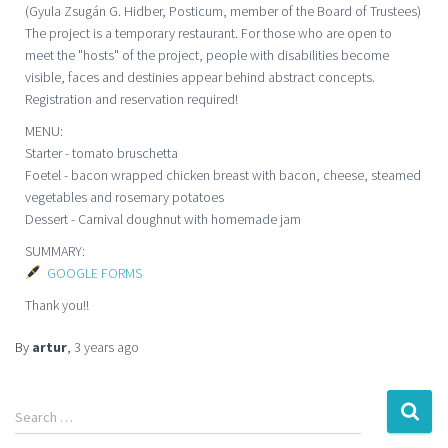
(Gyula Zsugán G. Hidber, Posticum, member of the Board of Trustees)
The project is a temporary restaurant. For those who are open to
meet the "hosts" of the project, people with disabilities become
visible, faces and destinies appear behind abstract concepts.
Registration and reservation required!
MENU:
Starter - tomato bruschetta
Foetel - bacon wrapped chicken breast with bacon, cheese, steamed
vegetables and rosemary potatoes
Dessert - Carnival doughnut with homemade jam
SUMMARY:
GOOGLE FORMS
Thank you!!
By
artur
,
3 years
ago
Search …