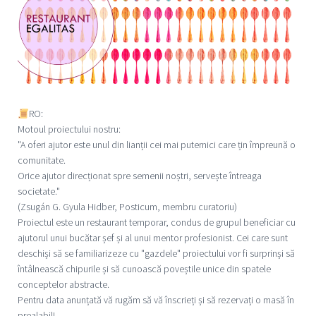
RO:
Motoul proiectului nostru:
"A oferi ajutor este unul din lianții cei mai puternici care țin împreună o
comunitate.
Orice ajutor direcționat spre semenii noștri, servește întreaga
societate."
(Zsugán G. Gyula Hidber, Posticum, membru curatoriu)
Proiectul este un restaurant temporar, condus de grupul beneficiar cu
ajutorul unui bucătar șef și al unui mentor profesionist. Cei care sunt
deschiși să se familiarizeze cu "gazdele" proiectului vor fi surprinși să
întâlnească chipurile și să cunoască poveștile unice din spatele
conceptelor abstracte.
Pentru data anunțată vă rugăm să vă înscrieți și să rezervați o masă în
prealabil!