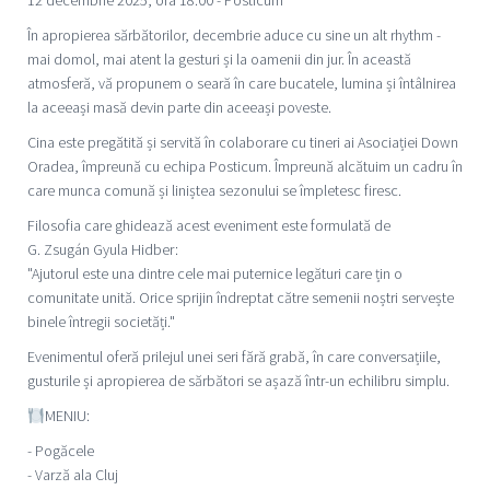
12 decembrie 2025, ora 18:00 - Posticum
În apropierea sărbătorilor, decembrie aduce cu sine un alt rhythm -
mai domol, mai atent la gesturi și la oamenii din jur. În această
atmosferă, vă propunem o seară în care bucatele, lumina și întâlnirea
la aceeași masă devin parte din aceeași poveste.
Cina este pregătită și servită în colaborare cu tineri ai Asociației Down
Oradea, împreună cu echipa Posticum. Împreună alcătuim un cadru în
care munca comună și liniștea sezonului se împletesc firesc.
Filosofia care ghidează acest eveniment este formulată de
G. Zsugán Gyula Hidber:
"Ajutorul este una dintre cele mai puternice legături care țin o
comunitate unită. Orice sprijin îndreptat către semenii noștri servește
binele întregii societăți."
Evenimentul oferă prilejul unei seri fără grabă, în care conversațiile,
gusturile și apropierea de sărbători se așază într-un echilibru simplu.
MENIU:
- Pogăcele
- Varză ala Cluj