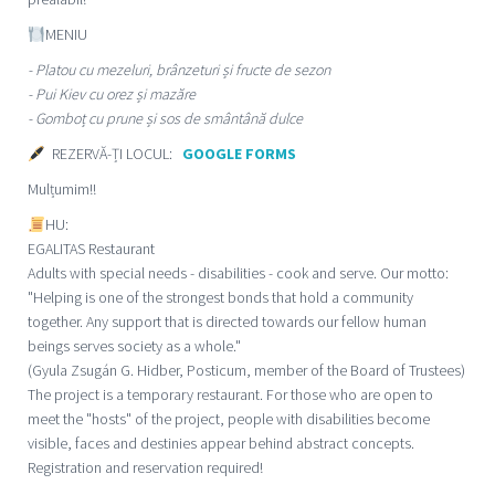
MENIU
- Platou cu mezeluri, brânzeturi și fructe de sezon
- Pui Kiev cu orez și mazăre
- Gomboț cu prune și sos de smântână dulce
REZERVĂ-ȚI LOCUL:
GOOGLE FORMS
Mulțumim!!
HU:
EGALITAS Restaurant
Adults with special needs - disabilities - cook and serve. Our motto:
"Helping is one of the strongest bonds that hold a community
together. Any support that is directed towards our fellow human
beings serves society as a whole."
(Gyula Zsugán G. Hidber, Posticum, member of the Board of Trustees)
The project is a temporary restaurant. For those who are open to
meet the "hosts" of the project, people with disabilities become
visible, faces and destinies appear behind abstract concepts.
Registration and reservation required!