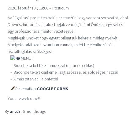
2026. február 13., 18:00 – Posticum
Az ”Egalitas” projekten belül, szervezünk egy vacsora sorozatot, ahol
Down szindrómás fiatalok fogják vendégül látni Önöket, egy séf és
egy profeszionális mentor vezetésével.
Meghívjuk Önöket hogy együtt billentsük helyre a mérleg nyelvét!
A helyek korlátozott számban vannak, ezért bejelentkezés és
asztalfoglalás szükséges!
MENU:
– Bruschetta két féle humusszal (natur és céklás)
– Baconbe tekert csirkemell sajt szósszal és zöldséges rizzsel
– Almás pite vanília öntettel
Reservation:
GOOGLE FORMS
You are welcome!!
By
artur
,
6 months
ago