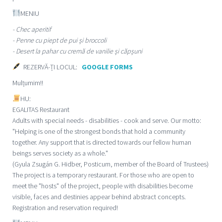
MENIU
- Chec aperitif
- Penne cu piept de pui și broccoli
- Desert la pahar cu cremă de vanilie și căpșuni
REZERVĂ-ȚI LOCUL:
GOOGLE FORMS
Mulțumim!!
HU:
EGALITAS Restaurant
Adults with special needs - disabilities - cook and serve. Our motto:
"Helping is one of the strongest bonds that hold a community
together. Any support that is directed towards our fellow human
beings serves society as a whole."
(Gyula Zsugán G. Hidber, Posticum, member of the Board of Trustees)
The project is a temporary restaurant. For those who are open to
meet the "hosts" of the project, people with disabilities become
visible, faces and destinies appear behind abstract concepts.
Registration and reservation required!