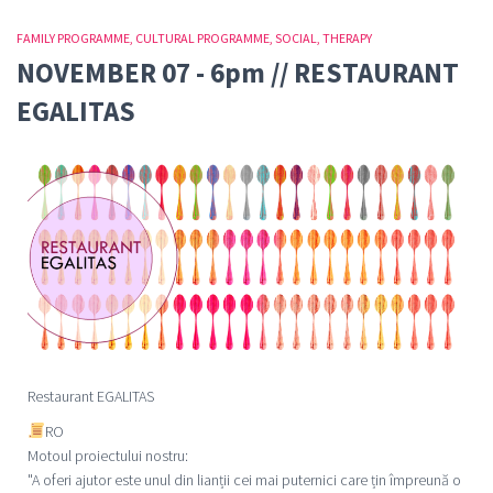
FAMILY PROGRAMME
CULTURAL PROGRAMME
SOCIAL
THERAPY
NOVEMBER 07 - 6pm // RESTAURANT
EGALITAS
Restaurant EGALITAS
RO
Motoul proiectului nostru:
"A oferi ajutor este unul din lianții cei mai puternici care țin împreună o