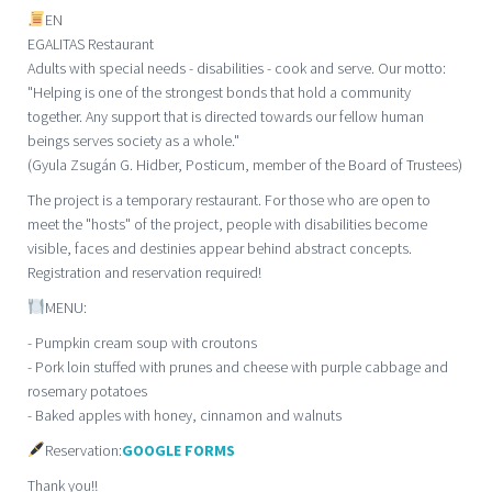
EN
EGALITAS Restaurant
Adults with special needs - disabilities - cook and serve. Our motto:
"Helping is one of the strongest bonds that hold a community
together. Any support that is directed towards our fellow human
beings serves society as a whole."
(Gyula Zsugán G. Hidber, Posticum, member of the Board of Trustees)
The project is a temporary restaurant. For those who are open to
meet the "hosts" of the project, people with disabilities become
visible, faces and destinies appear behind abstract concepts.
Registration and reservation required!
MENU:
- Pumpkin cream soup with croutons
- Pork loin stuffed with prunes and cheese with purple cabbage and
rosemary potatoes
- Baked apples with honey, cinnamon and walnuts
Reservation:
GOOGLE FORMS
Thank you!!