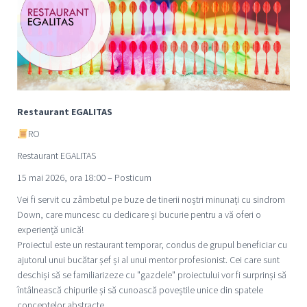
Restaurant EGALITAS
RO
Restaurant EGALITAS
15 mai 2026, ora 18:00 – Posticum
Vei fi servit cu zâmbetul pe buze de tinerii noștri minunați cu sindrom
Down, care muncesc cu dedicare și bucurie pentru a vă oferi o
experiență unică!
Proiectul este un restaurant temporar, condus de grupul beneficiar cu
ajutorul unui bucătar șef și al unui mentor profesionist. Cei care sunt
deschiși să se familiarizeze cu "gazdele" proiectului vor fi surprinși să
întâlnească chipurile și să cunoască poveștile unice din spatele
conceptelor abstracte.