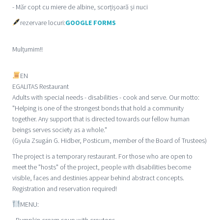
- Măr copt cu miere de albine, scorțișoară și nuci
rezervare locuri:
GOOGLE FORMS
Mulțumim!!
EN
EGALITAS Restaurant
Adults with special needs - disabilities - cook and serve. Our motto:
"Helping is one of the strongest bonds that hold a community
together. Any support that is directed towards our fellow human
beings serves society as a whole."
(Gyula Zsugán G. Hidber, Posticum, member of the Board of Trustees)
The project is a temporary restaurant. For those who are open to
meet the "hosts" of the project, people with disabilities become
visible, faces and destinies appear behind abstract concepts.
Registration and reservation required!
MENU:
- Pumpkin cream soup with croutons