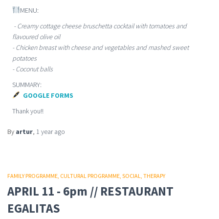
MENU:
- Creamy cottage cheese bruschetta cocktail with tomatoes and
flavoured olive oil
- Chicken breast with cheese and vegetables and mashed sweet
potatoes
- Coconut balls
SUMMARY:
GOOGLE FORMS
Thank you!!
By
artur
,
1 year
ago
FAMILY PROGRAMME
CULTURAL PROGRAMME
SOCIAL
THERAPY
APRIL 11 - 6pm // RESTAURANT
EGALITAS