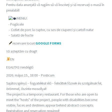
Pentru data anunțată vă rugăm să vă înscrieți și să rezervați o masă în
prealabil!
MENIU:
- Pogăcele
– Cotlet de porc la cuptor, cu sos de ciuperci și cartofi natur
– Salată de fructe
rezervare locuri:
GOOGLE FORMS
Vă așteptăm cu drag!!
EN
EGALITAS Vendégl
ő
2026. május 15., 18:00 – Posticum
Sajátos igényű – fogyatékkal élő – felnőttek főznek és szolgálnak fel,
örömmel, őszinte mosollyal!
The project is a temporary restaurant. For those who are open to
meet the "hosts" of the project, people with disabilities become
visible, faces and destinies appear behind abstract concepts.
Registration and reservation required!