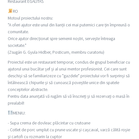
Restaurant EGALITAS
RO
Motoul proiectului nostru:
"A oferi ajutor este unul din lianții cei mai puternici care țin împreună o
comunitate.
Orice ajutor direcționat spre semenii noștri, servește întreaga
societate."
(Zsugán G. Gyula Hidber, Posticum, membru curatoriu)
Proiectul este un restaurant temporar, condus de grupul beneficiar cu
ajutorul unui bucătar șef și al unui mentor profesionist. Cei care sunt
deschiși să se familiarizeze cu "gazdele" proiectului vor fi surprinși să
întâlnească chipurile și să cunoască poveștile unice din spatele
conceptelor abstracte.
Pentru data anunțată vă rugăm să vă înscrieți și să rezervați o masă în
prealabil!
MENIU:
- Supa crema de dovleac plăcintar cu crutoane
- Cotlet de porc umplut cu prune uscate și cașcaval, varză călită roșie
și cartofi cu rozmarin la cuptor