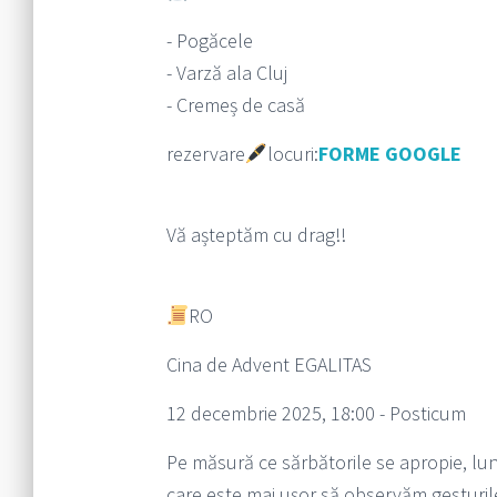
- Pogăcele
- Varză ala Cluj
- Cremeș de casă
rezervare
locuri:
FORME GOOGLE
Vă așteptăm cu drag!!
RO
Cina de Advent EGALITAS
12 decembrie 2025, 18:00 - Posticum
Pe măsură ce sărbătorile se apropie, lun
care este mai ușor să observăm gesturile ș