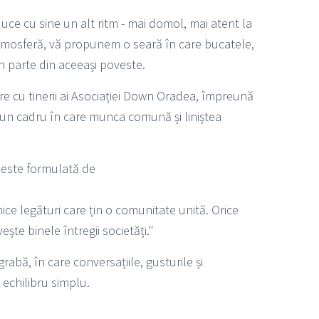
uce cu sine un alt ritm - mai domol, mai atent la
 atmosferă, vă propunem o seară în care bucatele,
n parte din aceeași poveste.
are cu tinerii ai Asociației Down Oradea, împreună
un cadru în care munca comună și liniștea
 este formulată de
ice legături care țin o comunitate unită. Orice
ește binele întregii societăți."
rabă, în care conversațiile, gusturile și
 echilibru simplu.