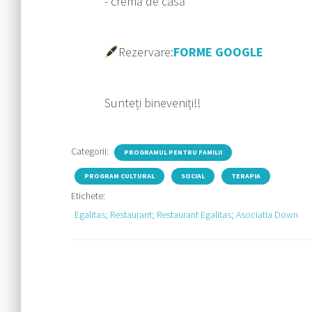
- cremă de casă
Rezervare:
FORME GOOGLE
Sunteți bineveniți!!
Categorii:
PROGRAMUL PENTRU FAMILII
PROGRAM CULTURAL
SOCIAL
TERAPIA
Etichete:
Egalitas; Restaurant; Restaurant Egalitas; Asociatia Down