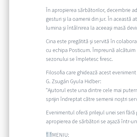
În apropierea sărbătorilor, decembrie ad
gesturi și la oamenii din jur. În această
lumina și întâlnirea la aceeași masă devi
Cina este pregătită și servită în colabor
cu echipa Posticum. Împreună alcătuim 
sezonului se împletesc firesc.
Filosofia care ghidează acest eveniment
G. Zsugán Gyula Hidber:
"Ajutorul este una dintre cele mai putern
sprijin îndreptat către semenii noștri serv
Evenimentul oferă prilejul unei seri fără g
apropierea de sărbători se așază într-un
MENIU: