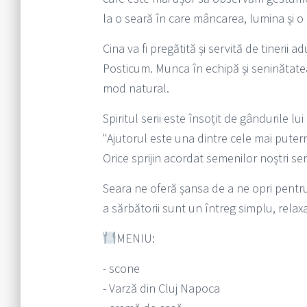
la o seară în care mâncarea, lumina și 
Cina va fi pregătită și servită de tineri
Posticum. Munca în echipă și seninătatea
mod natural.
Spiritul serii este însoțit de gândurile l
"Ajutorul este una dintre cele mai puter
Orice sprijin acordat semenilor noștri se
Seara ne oferă șansa de a ne opri pentru 
a sărbătorii sunt un întreg simplu, relaxa
MENIU:
- scone
- Varză din Cluj Napoca