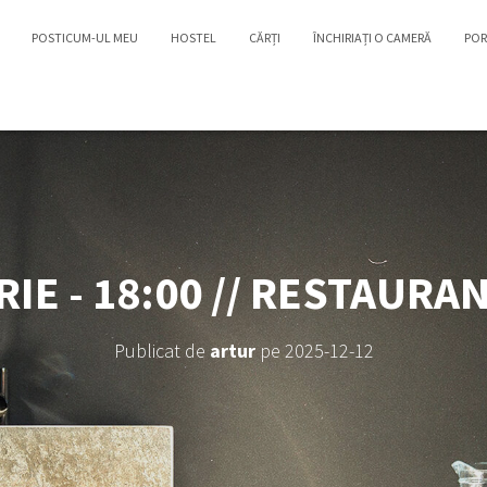
POSTICUM-UL MEU
HOSTEL
CĂRȚI
ÎNCHIRIAȚI O CAMERĂ
POR
IE - 18:00 // RESTAURA
Publicat de
artur
pe
2025-12-12