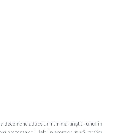
a decembrie aduce un ritm mai liniștit - unul în
i prezența celuilalt. În acest spirit, vă invităm