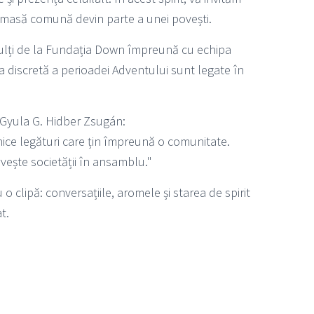
o masă comună devin parte a unei povești.
i adulți de la Fundația Down împreună cu echipa
 discretă a perioadei Adventului sunt legate în
ui Gyula G. Hidber Zsugán:
nice legături care țin împreună o comunitate.
rvește societății în ansamblu."
o clipă: conversațiile, aromele și starea de spirit
t.