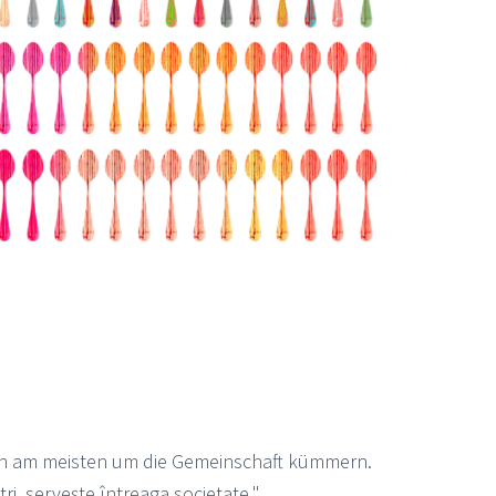
sich am meisten um die Gemeinschaft kümmern.
ri, servește întreaga societate."