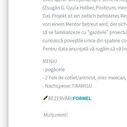
(Zsugán G. Gyula Hidber, Posticum, mem
Das Projekt ist ein zeitlich befristetes R
von einem Mentor betreut wird, der sich
să se familiarizeze cu "gazdele" proiectul
cunoască poveștile unice din spatele co
Pentru data anunțată vă rugăm să vă înscr
MENIU
- pogăcele
- 2 Felii de cotlet/antricot, orez mexican
- Nachspeise: TIRAMISU
REZERVĂRI:
FORMEL
Mulțumim!!