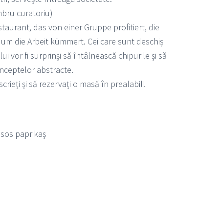
bru curatoriu)
estaurant, das von einer Gruppe profitiert, die
 um die Arbeit kümmert. Cei care sunt deschiși
ui vor fi surprinși să întâlnească chipurile și să
nceptelor abstracte.
ieți și să rezervați o masă în prealabil!
, sos paprikaș