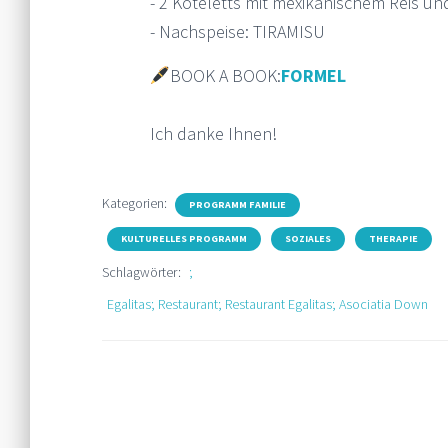
- 2 Koteletts mit mexikanischem Reis un
- Nachspeise: TIRAMISU
BOOK A BOOK:
FORMEL
Ich danke Ihnen!
Kategorien:
PROGRAMM FAMILIE
KULTURELLES PROGRAMM
SOZIALES
THERAPIE
Schlagwörter:
;
Egalitas; Restaurant; Restaurant Egalitas; Asociatia Down