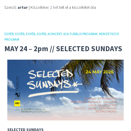
Szerző:
artur
| Közzétéve:
2 hét
telt el a közzététel óta
EGYÉB
EGYÉB
EGYÉB
EGYÉB
KONCERT
KULTURÁLIS PROGRAM
NEMZETKÖZI
PROGRAM
MAY 24 – 2pm // SELECTED SUNDAYS
SELECTED SUNDAYS