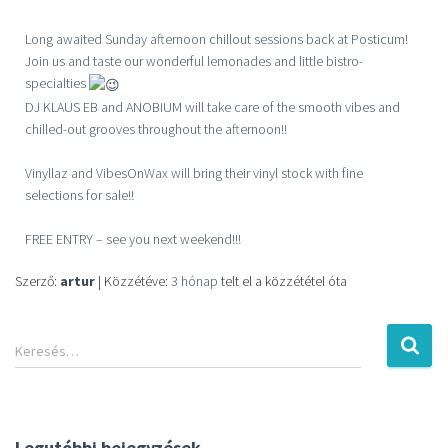
Long awaited Sunday afternoon chillout sessions back at Posticum!
Join us and taste our wonderful lemonades and little bistro-
specialties
DJ KLAUS EB and ANOBIUM will take care of the smooth vibes and
chilled-out grooves throughout the afternoon!!
Vinyllaz and VibesOnWax will bring their vinyl stock with fine
selections for sale!!
FREE ENTRY – see you next weekend!!!
Szerző:
artur
| Közzétéve:
3 hónap
telt el a közzététel óta
Keresés…
Legutóbbi bejegyzések