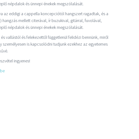
replő népdalok és ünnepi énekek megszólalását.
a az eddigi a cappella koncepciótól hangszert ragadtak, és a
angzás mellett citerával, ír buzukival, gitárral, fuvolával,
replő népdalok és ünnepi énekek megszólalását.
s vallástól és felekezettől függetlenül felidézi bennünk, miről
hogy személyesen is kapcsolódni tudjunk ezekhez az egyetemes
yűvé.
szvétel ingyenes!
ube