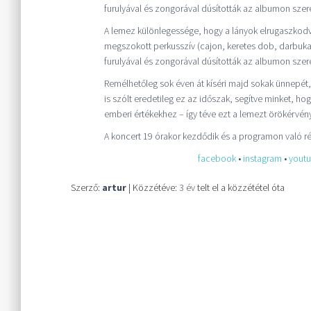
furulyával és zongorával dúsították az albumon sze
A lemez különlegessége, hogy a lányok elrugaszkodv
megszokott perkusszív (cajon, keretes dob, darbuka) h
furulyával és zongorával dúsították az albumon sze
Remélhetőleg sok éven át kíséri majd sokak ünnepét, é
is szólt eredetileg ez az időszak, segítve minket, 
emberi értékekhez – így téve ezt a lemezt örökérvén
A koncert 19 órakor kezdődik és a programon való ré
facebook
•
instagram
•
yout
Szerző:
artur
| Közzétéve:
3 év
telt el a közzététel óta