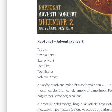
Napfonat – Adventi koncert
Tagok:
Szarka Anita
Szalay Heni
Tóth Orsi
Tóth Eszter
Volkova Kriszti
A Napfonat adventi műsorát első formájában 2019-ben
most megjelenő lemeznek, amelynek címe Égből, Fé
nagyváradi közönség is hallhat.
A lemez különlegessége, hogy a lányok elrugaszkodv
megszokott perkusszív (cajon, keretes dob, darbuka) h