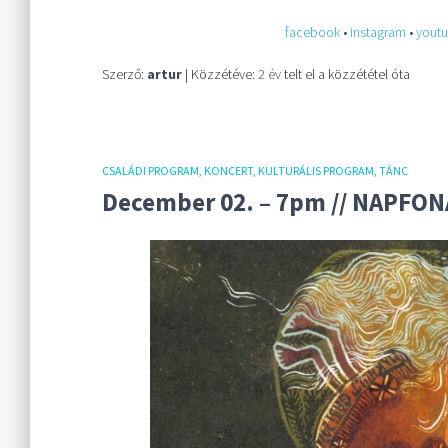
facebook
•
instagram
•
yout
Szerző:
artur
| Közzétéve:
2 év
telt el a közzététel óta
CSALÁDI PROGRAM
KONCERT
KULTURÁLIS PROGRAM
TÁNC
December 02. – 7pm // NAPFON