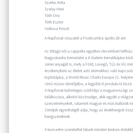
Szarka Anita
Szalay Heni
Tóth Orsi
Tóth Eszter
Volkova Kriszti
A Napfonat visszatér a Posticumba április 28-án!
Az öttagú női a cappella együttes decemberi teltháza
Nagyváradra bemutatni a 4 őselem tematikájára író
zenei anyagát is, mely a Föld, Levegő, Tűz és Víz m
érzékenyíteni az életet adó elemekhez való kapcsolatá
toplistájára, a World Music Charts Europe 11. helyér
című műsor döntőjébe, a legjobb 8 produkció közé.
A Napfonat különleges színfoltja a magyarországi ze
találkozása, alkotói közössége, akik együtt a világ
szerzeményeket, valamint magyar és más kultúrák né
Zenéjük egyediségét adja, hogy az énekhangok össze
hangszereknek.
A koncertre szeretettel látunk minden kedves érdeklő