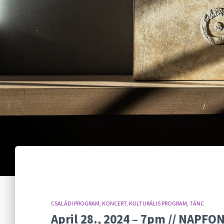
CSALÁDI PROGRAM
KONCERT
KULTURÁLIS PROGRAM
TÁNC
April 28., 2024 – 7pm // NAPFO