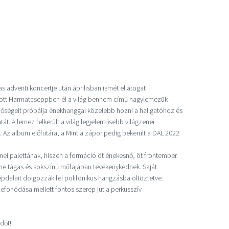
s adventi koncertje után áprilisban ismét ellátogat
dott Harmatcseppben él a világ bennem című nagylemezük
inőségeit próbálja énekhanggal közelebb hozni a hallgatóhoz és
t. A lemez felkerült a világ legjelentősebb világzenei
e. Az album előfutára, a Mint a zápor pedig bekerült a DAL 2022
nei palettának, hiszen a formáció öt énekesnő, öt frontember
zene tágas és sokszínű műfajában tevékenykednek. Saját
pdalait dolgozzák fel polifonikus hangzásba öltöztetve.
fonódása mellett fontos szerep jut a perkusszív
dőt!