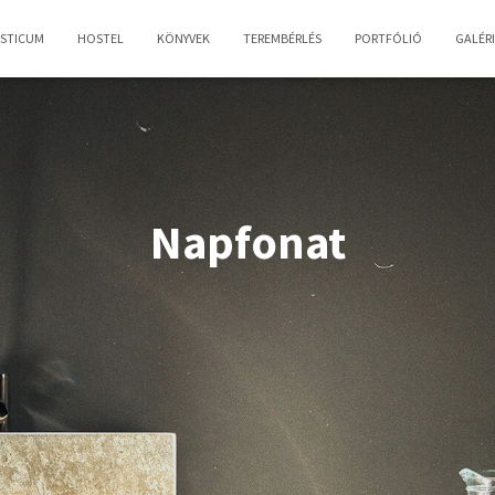
OSTICUM
HOSTEL
KÖNYVEK
TEREMBÉRLÉS
PORTFÓLIÓ
GALÉR
Napfonat