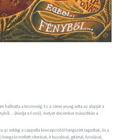
 hallhatta a közönség. Ez a zenei anyag adta az alapját a
nyből… (kiadja a Fonó), melyet december másodikán a
a az eddigi a cappella koncepciótól hangszert ragadtak, és a
angzás mellett citerával, ír buzukival, gitárral, fuvolával,