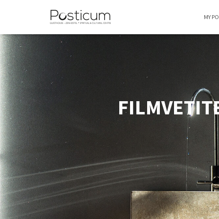
MY P
FILMVETITES