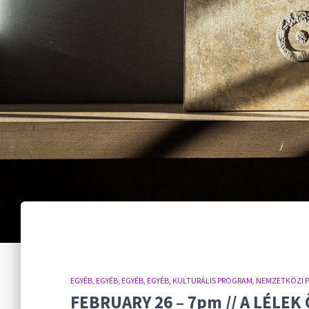
EGYÉB
EGYÉB
EGYÉB
EGYÉB
KULTURÁLIS PROGRAM
NEMZETKÖZI 
FEBRUARY 26 – 7pm // A LÉLEK