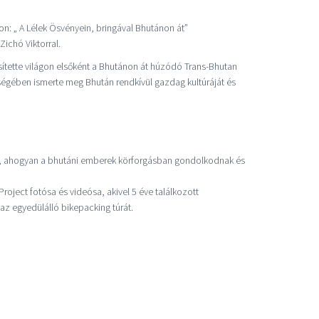
on: „ A Lélek Ösvényein, bringával Bhutánon át”
ichó Viktorral.
sítette világon elsőként a Bhutánon át húzódó Trans-Bhutan
ységében ismerte meg Bhután rendkívül gazdag kultúráját és
az, ahogyan a bhutáni emberek körforgásban gondolkodnak és
Project fotósa és videósa, akivel 5 éve találkozott
z egyedülálló bikepacking túrát.