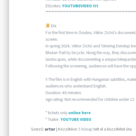
Előzetes:
YOUTUBEVIDEO itt
***********************************************************
EN:
For the first time in Oradea, Viktor Zichó’s documen
screen.
In spring 2024, Viktor Zichó and Tshering Dendup bec
Bhutan Trail by bicycle. Along the way, they discovere
landscapes, while documenting a unique bikepackin
Following the screening, audiences will have the oppo
!! The film is in English with Hungarian subtitles, ma
audiences who understand English.
Duration: 46 minutes
Age rating: Not recommended for children under 12
* tickets only
online here
* Trailer:
YOUTUBE VIDEO
Szerző:
artur
| Közzétéve:
5 hónap
telt el a közzététel óta