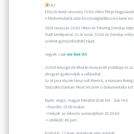
HU:
Először kerül vászonra Zichó Viktor filmje Nagyvárad
A filmbemutatók után közönségtalálkozóra kerül sor Z
2024 tavaszán Zichó Viktor és Tshering Dendup telje
Trailt kerékpárral. Az út során Zichó és Dendup mél
szemet gyönyörködtető tájait.
Jegyek: csak
on-line itt
Zichót lenyűgözte Bhután környezeti politikája és 
ahogyan gyakorolják a vallásukat.
Az út java részén társa volt Merrick, a Humans Being 
Tádzsikisztánban. Most részben ő dokumentálta ezt a
Nyelv: angol, magyar felirattal (Dub EN – Sub HU)
->Kezdés: 19:00 órakor
->Helyek: az érkezés sorrendjében 18:30-tól
->Játékidő: 46 perc
Korhatár: 12 éven aluliaknak nem ajánlott