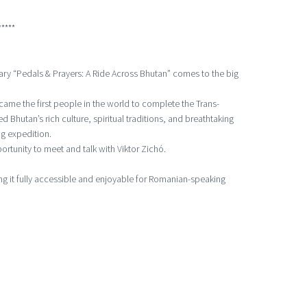
*****
tary “Pedals & Prayers: A Ride Across Bhutan” comes to the big
ame the first people in the world to complete the Trans-
d Bhutan’s rich culture, spiritual traditions, and breathtaking
g expedition.
rtunity to meet and talk with Viktor Zichó.
king it fully accessible and enjoyable for Romanian-speaking