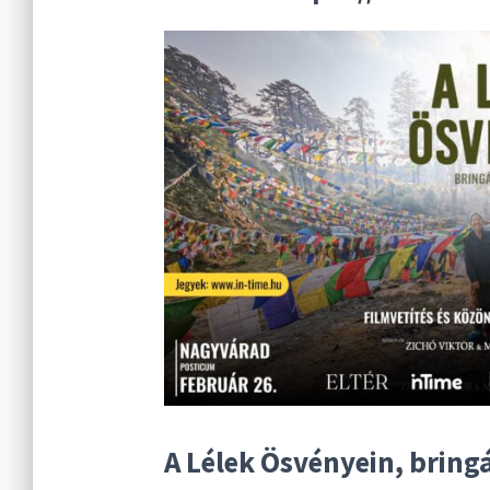
A Lélek Ösvényein, bring