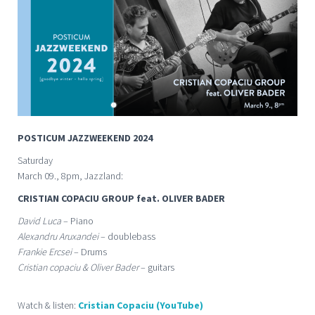
POSTICUM JAZZWEEKEND 2024
Saturday
March 09., 8pm, Jazzland:
CRISTIAN COPACIU GROUP feat. OLIVER BADER
David Luca
– Piano
Alexandru Aruxandei
– doublebass
Frankie Ercsei
– Drums
Cristian copaciu & Oliver Bader
– guitars
Watch & listen:
Cristian Copaciu (YouTube)