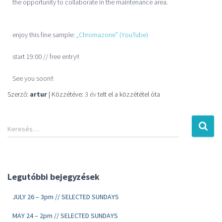
the opportunity to collaborate in the maintenance area.
enjoy this fine sample:
„Chromazone” (YouTube)
start 19:00 // free entry!!
See you soon!!
Szerző:
artur
| Közzétéve:
3 év
telt el a közzététel óta
Keresés…
Legutóbbi bejegyzések
JULY 26 – 3pm // SELECTED SUNDAYS
MAY 24 – 2pm // SELECTED SUNDAYS