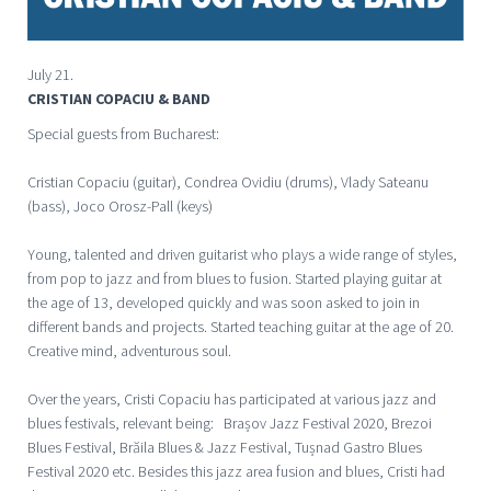
July 21.
CRISTIAN COPACIU & BAND
Special guests from Bucharest:
Cristian Copaciu (guitar), Condrea Ovidiu (drums), Vlady Sateanu
(bass), Joco Orosz-Pall (keys)
Young, talented and driven guitarist who plays a wide range of styles,
from pop to jazz and from blues to fusion. Started playing guitar at
the age of 13, developed quickly and was soon asked to join in
different bands and projects. Started teaching guitar at the age of 20.
Creative mind, adventurous soul.
Over the years, Cristi Copaciu has participated at various jazz and
blues festivals, relevant being: Brașov Jazz Festival 2020, Brezoi
Blues Festival, Brăila Blues & Jazz Festival, Tușnad Gastro Blues
Festival 2020 etc. Besides this jazz area fusion and blues, Cristi had