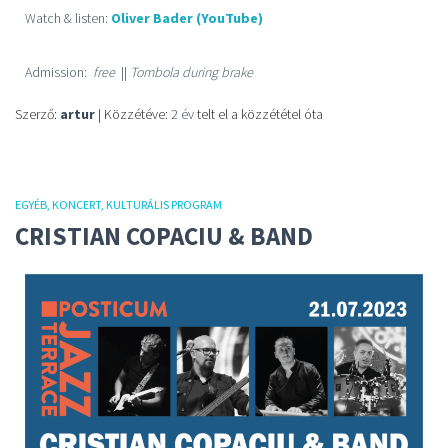
Watch & listen:
Oliver Bader (YouTube)
Admission:
free
||
Tombola during brake
Szerző:
artur
| Közzétéve:
2 év
telt el a közzététel óta
EGYÉB
KONCERT
KULTURÁLIS PROGRAM
CRISTIAN COPACIU & BAND