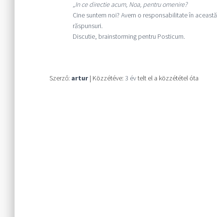
„In ce directie acum, Noa, pentru omenire?
Cine suntem noi? Avem o responsabilitate în această
răspunsuri.
Discutie, brainstorming pentru Posticum.
Szerző:
artur
| Közzétéve:
3 év
telt el a közzététel óta