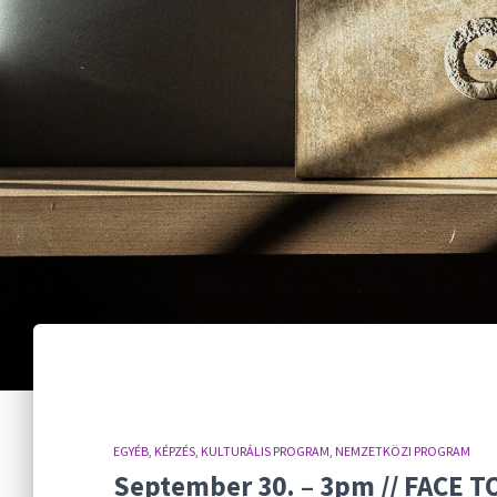
EGYÉB
KÉPZÉS
KULTURÁLIS PROGRAM
NEMZETKÖZI PROGRAM
September 30. – 3pm // FACE TO