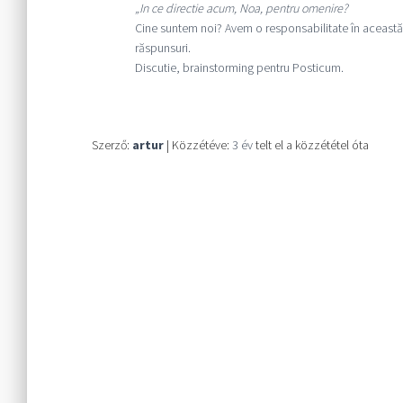
„In ce directie acum, Noa, pentru omenire?
Cine suntem noi? Avem o responsabilitate în această
răspunsuri.
Discutie, brainstorming pentru Posticum.
Szerző:
artur
| Közzétéve:
3 év
telt el a közzététel óta