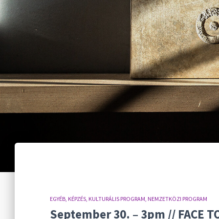
EGYÉB
KÉPZÉS
KULTURÁLIS PROGRAM
NEMZETKÖZI PROGRAM
September 30. – 3pm // FACE TO