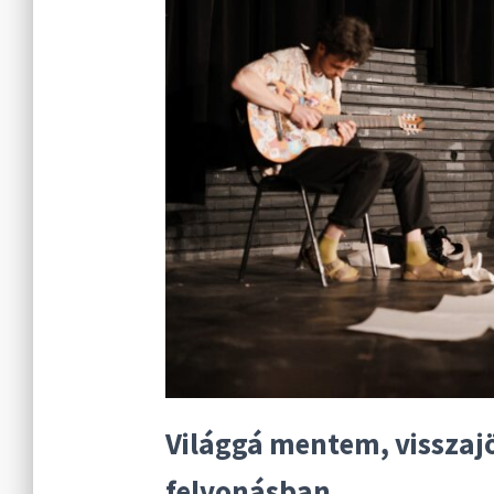
Világgá mentem, visszaj
felvonásban