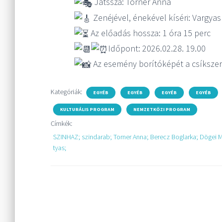
Játssza: Torner Anna
Zenéjével, énekével kíséri: Vargyas
Az előadás hossza: 1 óra 15 perc
Időpont: 2026.02.28. 19.00
Az esemény borítóképét a csíkszer
Kategóriák:
EGYÉB
EGYÉB
EGYÉB
EGYÉB
KULTURÁLIS PROGRAM
NEMZETKÖZI PROGRAM
Címkék:
SZINHAZ; szindarab; Torner Anna; Berecz Boglarka; Dögei 
tyas;