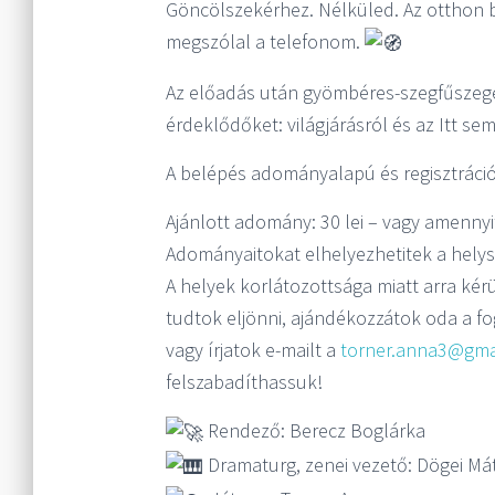
Göncölszekérhez. Nélküled. Az otthon b
megszólal a telefonom.
Az előadás után gyömbéres-szegfűszeges
érdeklődőket: világjárásról és az Itt se
A belépés adományalapú és regisztráci
Ajánlott adomány: 30 lei – vagy amennyit
Adományaitokat elhelyezhetitek a helysz
A helyek korlátozottsága miatt arra k
tudtok eljönni, ajándékozzátok oda a fog
vagy írjatok e-mailt a
torner.anna3@gma
felszabadíthassuk!
Rendező: Berecz Boglárka
Dramaturg, zenei vezető: Dögei Má