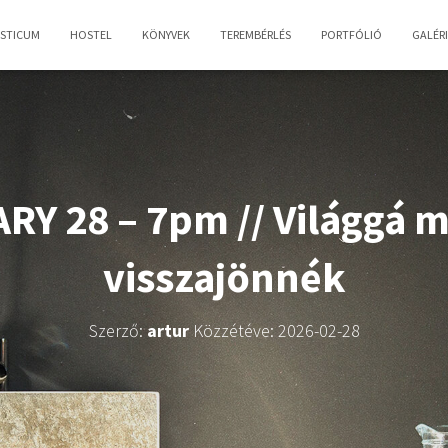
OSTICUM
HOSTEL
KÖNYVEK
TEREMBÉRLÉS
PORTFÓLIÓ
GALÉR
RY 28 – 7pm // Világgá 
visszajönnék
Szerző:
artur
Közzétéve:
2026-02-28