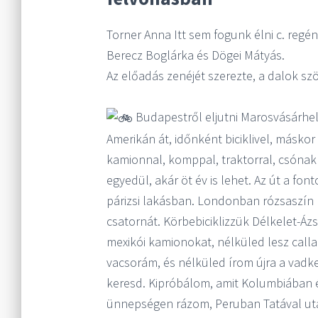
Torner Anna Itt sem fogunk élni c. regé
Berecz Boglárka és Dögei Mátyás.
Az előadás zenéjét szerezte, a dalok szö
Budapestről eljutni Marosvásárhely
Amerikán át, időnként biciklivel, máskor 
kamionnal, komppal, traktorral, csónak
egyedül, akár öt év is lehet. Az út a fo
párizsi lakásban. Londonban rózsaszín 
csatornát. Körbebiciklizzük Délkelet-Áz
mexikói kamionokat, nélküled lesz calla
vacsorám, és nélküled írom újra a vadk
keresd. Kipróbálom, amit Kolumbiában 
ünnepségen rázom, Peruban Tatával ut