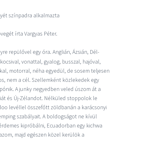
nyét színpadra alkalmazta
vegét írta Vargyas Péter.
re repülővel egy óra. Anglián, Ázsián, Dél-
kocsival, vonattal, gyalog, busszal, hajóval,
kal, motorral, néha egyedül, de sosem teljesen
ntos, nem a cél. Szellemként közlekedek egy
pónik. A junky negyedben veled úszom át a
siát és Új-Zélandot. Nélküled stoppolok le
loo levéllel összefőtt zöldbanán a karácsonyi
emping szabályait. A boldogságot ne kívül
érdemes kipróbálni, Ecuadorban egy kichwa
azom, majd egészen közel kerülök a