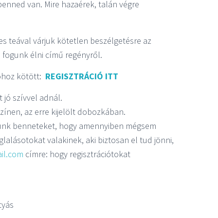
enned van. Mire hazaérek, talán végre
 teával várjuk kötetlen beszélgetésre az
m fogunk élni című regényről.
óhoz kötött:
REGISZTRÁCIÓ ITT
 jó szívvel adnál.
ínen, az erre kijelölt dobozkában.
érünk benneteket, hogy amennyiben mégsem
lalásotokat valakinek, aki biztosan el tud jönni,
il.com
címre: hogy regisztrációtokat
tyás