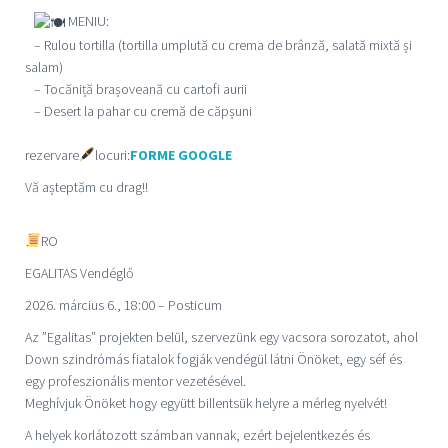
MENIU:
– Rulou tortilla (tortilla umplută cu crema de brânză, salată mixtă și
salam)
– Tocăniță brașoveană cu cartofi aurii
– Desert la pahar cu cremă de căpșuni
rezervare
locuri:
FORME GOOGLE
Vă așteptăm cu drag!!
RO
EGALITAS Vendégl
ő
2026. március 6., 18:00 – Posticum
Az ”Egalitas” projekten belül, szervezünk egy vacsora sorozatot, ahol
Down szindrómás fiatalok fogják vendégül látni Önöket, egy séf és
egy profeszionális mentor vezetésével.
Meghívjuk Önöket hogy együtt billentsük helyre a mérleg nyelvét!
A helyek korlátozott számban vannak, ezért bejelentkezés és