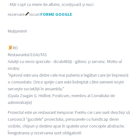
- Măr copt cu miere de albine, scorțișoară și nuci
rezervare
locuri:
FORME GOOGLE
Mulțumim!!
RO
Restaurantul EGALITAS
Adulții cu nevoi speciale - dizabilități - gătesc și servesc. Motto-ul
nostru:
"Ajutorul este una dintre cele mai puternice legături care țin împreună
o comunitate. Orice sprijin care este îndreptat către semenii noștri
servește societății în ansamblu."
(Gyula Zsugán G. Hidber, Posticum, membru al Consiliului de
administrație)
Proiectul este un restaurant temporar. Pentru cei care sunt deschiși să
cunoască "gazdele" proiectului, persoanele cu handicap devin
vizibile, chipuri și destine apar în spatele unor concepte abstracte.
Înregistrarea și rezervarea sunt obligatorii!