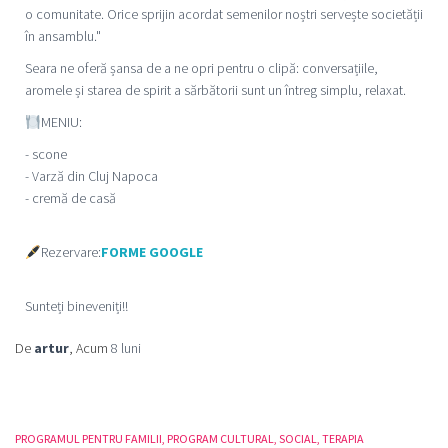
o comunitate. Orice sprijin acordat semenilor noștri servește societății
în ansamblu."
Seara ne oferă șansa de a ne opri pentru o clipă: conversațiile,
aromele și starea de spirit a sărbătorii sunt un întreg simplu, relaxat.
MENIU:
- scone
- Varză din Cluj Napoca
- cremă de casă
Rezervare:
FORME GOOGLE
Sunteți bineveniți!!
De
artur
, Acum
8 luni
PROGRAMUL PENTRU FAMILII
PROGRAM CULTURAL
SOCIAL
TERAPIA