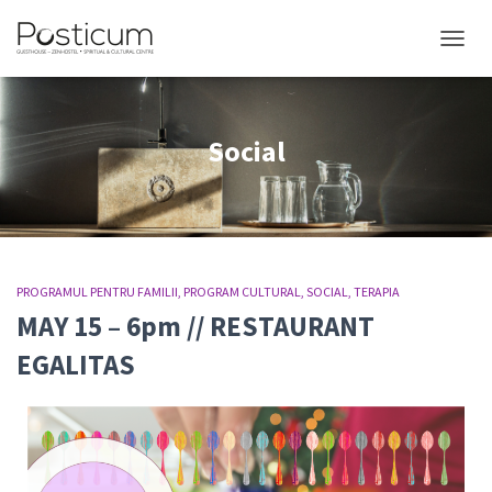
COMUT
Social
PROGRAMUL PENTRU FAMILII
PROGRAM CULTURAL
SOCIAL
TERAPIA
MAY 15 – 6pm // RESTAURANT
EGALITAS