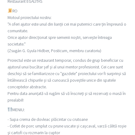
Restaurant EGALITAS
RO
Motoul proiectului nostru:
"A oferi ajutor este unul din lianții cei mai puternici care țin împreună o
comunitate.
Orice ajutor direcționat spre semenii noștri, servește întreaga
societate."
(Zsugán G. Gyula Hidber, Posticum, membru curatoriu)
Proiectul este un restaurant temporar, condus de grup beneficiar cu
ajutorul unui bucătar șef și al unui mentor profesionist. Cei care sunt
deschiși să se familiarizeze cu "gazdele" proiectului vor fi surprinși să
întâlnească chipurile și să cunoască poveștile unice din spatele
conceptelor abstracte.
Pentru data anunțată vă rugăm să vă înscrieți și să rezervați o masă în
prealabil!
MENIU:
- Supa crema de dovleac plăcintar cu crutoane
- Cotlet de porc umplut cu prune uscate și cașcaval, varză călită roșie
și cartofi cu rozmarin la cuptor