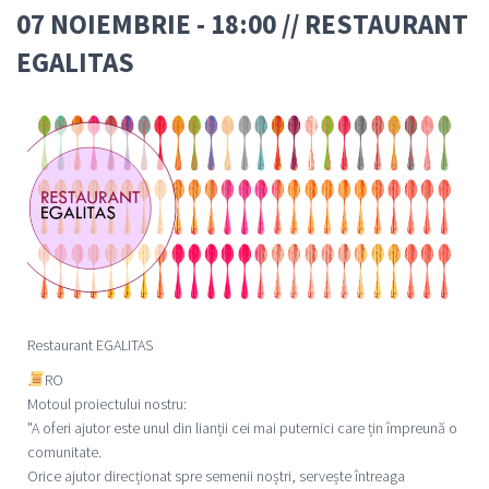
07 NOIEMBRIE - 18:00 // RESTAURANT
EGALITAS
Restaurant EGALITAS
RO
Motoul proiectului nostru:
"A oferi ajutor este unul din lianții cei mai puternici care țin împreună o
comunitate.
Orice ajutor direcționat spre semenii noștri, servește întreaga