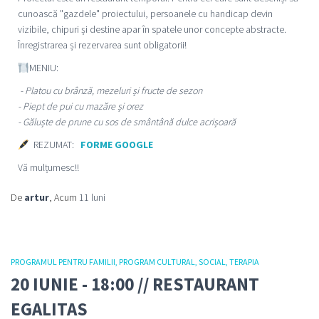
cunoască "gazdele" proiectului, persoanele cu handicap devin
vizibile, chipuri și destine apar în spatele unor concepte abstracte.
Înregistrarea și rezervarea sunt obligatorii!
MENIU:
- Platou cu brânză, mezeluri și fructe de sezon
- Piept de pui cu mazăre și orez
- Găluște de prune cu sos de smântână dulce acrișoară
REZUMAT:
FORME GOOGLE
Vă mulțumesc!!
De
artur
, Acum
11 luni
PROGRAMUL PENTRU FAMILII
PROGRAM CULTURAL
SOCIAL
TERAPIA
20 IUNIE - 18:00 // RESTAURANT
EGALITAS