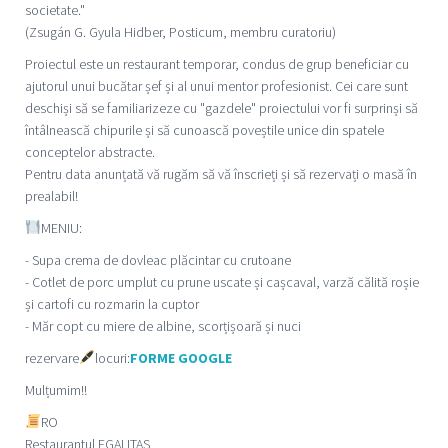
societate."
(Zsugán G. Gyula Hidber, Posticum, membru curatoriu)
Proiectul este un restaurant temporar, condus de grup beneficiar cu
ajutorul unui bucătar șef și al unui mentor profesionist. Cei care sunt
deschiși să se familiarizeze cu "gazdele" proiectului vor fi surprinși să
întâlnească chipurile și să cunoască poveștile unice din spatele
conceptelor abstracte.
Pentru data anunțată vă rugăm să vă înscrieți și să rezervați o masă în
prealabil!
MENIU:
- Supa crema de dovleac plăcintar cu crutoane
- Cotlet de porc umplut cu prune uscate și cașcaval, varză călită roșie
și cartofi cu rozmarin la cuptor
- Măr copt cu miere de albine, scorțișoară și nuci
rezervare
locuri:
FORME GOOGLE
Mulțumim!!
RO
Restaurantul EGALITAS