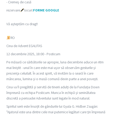
- Cremeș de casă
rezervare
locuri:
FORME GOOGLE
Vă așteptăm cu drag!!
RO
Cina de Advent EGALITAS
12 decembrie 2025, 18:00 - Posticum
Pe măsură ce sărbătorile se apropie, luna decembrie aduce un ritm
mai liniștit - unul în care este mai ușor să observăm gesturile și
prezența celuilalt. În acest spirit, vă invităm la o seară în care
mâncarea, lumina și o masă comună devin parte a unei povești.
Cina va fi pregătită și servită de tinerii adulți de la Fundația Down
împreună cu echipa Posticum. Munca în echipă și seninătatea
discretă a perioadei Adventului sunt legate în mod natural.
Spiritul serii este însoțit de gândurile lui Gyula G. Hidber Zsugán:
"Ajutorul este una dintre cele mai puternice legături care țin împreună