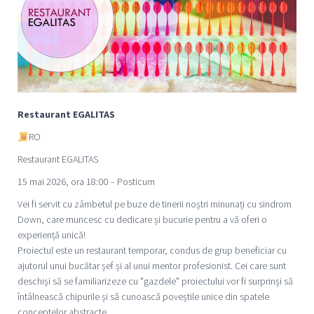
Restaurant EGALITAS
RO
Restaurant EGALITAS
15 mai 2026, ora 18:00 – Posticum
Vei fi servit cu zâmbetul pe buze de tinerii noștri minunați cu sindrom
Down, care muncesc cu dedicare și bucurie pentru a vă oferi o
experiență unică!
Proiectul este un restaurant temporar, condus de grup beneficiar cu
ajutorul unui bucătar șef și al unui mentor profesionist. Cei care sunt
deschiși să se familiarizeze cu "gazdele" proiectului vor fi surprinși să
întâlnească chipurile și să cunoască poveștile unice din spatele
conceptelor abstracte.