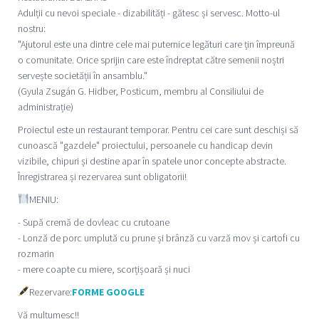
Adulții cu nevoi speciale - dizabilități - gătesc și servesc. Motto-ul
nostru:
"Ajutorul este una dintre cele mai puternice legături care țin împreună
o comunitate. Orice sprijin care este îndreptat către semenii noștri
servește societății în ansamblu."
(Gyula Zsugán G. Hidber, Posticum, membru al Consiliului de
administrație)
Proiectul este un restaurant temporar. Pentru cei care sunt deschiși să
cunoască "gazdele" proiectului, persoanele cu handicap devin
vizibile, chipuri și destine apar în spatele unor concepte abstracte.
Înregistrarea și rezervarea sunt obligatorii!
MENIU:
- Supă cremă de dovleac cu crutoane
- Lonză de porc umplută cu prune și brânză cu varză mov și cartofi cu
rozmarin
- mere coapte cu miere, scorțișoară și nuci
Rezervare:
FORME GOOGLE
Vă mulțumesc!!