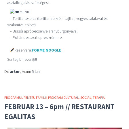
asztalfoglalás szükséges!
MENIU:
– Tortilla tekercs (tortilla lap krém sajttal, vegyes salátával és
szalámival töltve)
– Brasói aprópecsenye aranyburgonyával
– Pohár desszert epres krémmel
Rezervare:
FORME GOOGLE
Sunteți bineveniți!!
De
artur
, Acum
5 luni
PROGRAMUL PENTRU FAMILII
PROGRAM CULTURAL
SOCIAL
TERAPIA
FEBRUAR 13 – 6pm // RESTAURANT
EGALITAS