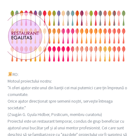
RO:
Motoul proiectului nostru:
"A oferi ajutor este unul din lianții cei mai puternici care țin împreună o
comunitate.
Orice ajutor direcționat spre semenii noștri, servește întreaga
societate."
(Zsugán G. Gyula Hidber, Posticum, membru curatoriu)
Proiectul este un restaurant temporar, condus de grup beneficiar cu
ajutorul unui bucătar șef și al unui mentor profesionist. Cei care sunt
deschiși să se familiarizeze cu "gazdele" proiectului vor fi surprinși să