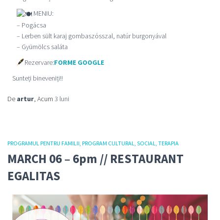
MENIU:
– Pogácsa
– Lerben sült karaj gombaszósszal, natúr burgonyával
– Gyümölcs saláta
Rezervare:
FORME GOOGLE
Sunteți bineveniți!!
De
artur
, Acum
3 luni
PROGRAMUL PENTRU FAMILII
PROGRAM CULTURAL
SOCIAL
TERAPIA
MARCH 06 – 6pm // RESTAURANT
EGALITAS