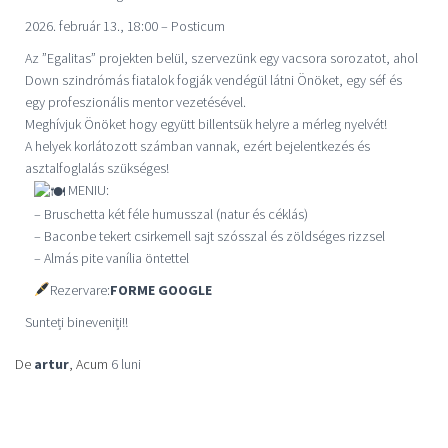
2026. február 13., 18:00 – Posticum
Az ”Egalitas” projekten belül, szervezünk egy vacsora sorozatot, ahol
Down szindrómás fiatalok fogják vendégül látni Önöket, egy séf és
egy profeszionális mentor vezetésével.
Meghívjuk Önöket hogy együtt billentsük helyre a mérleg nyelvét!
A helyek korlátozott számban vannak, ezért bejelentkezés és
asztalfoglalás szükséges!
MENIU:
– Bruschetta két féle humusszal (natur és céklás)
– Baconbe tekert csirkemell sajt szósszal és zöldséges rizzsel
– Almás pite vanília öntettel
Rezervare:
FORME GOOGLE
Sunteți bineveniți!!
De
artur
, Acum
6 luni