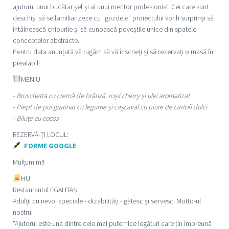
ajutorul unui bucătar șef și al unui mentor profesionist. Cei care sunt
deschiși să se familiarizeze cu "gazdele" proiectului vor fi surprinși să
întâlnească chipurile și să cunoască poveștile unice din spatele
conceptelor abstracte.
Pentru data anunțată vă rugăm să vă înscrieți și să rezervați o masă în
prealabil!
MENIU
- Bruschetta cu cremă de brânză, roșii cherry și ulei aromatizat
- Piept de pui gratinat cu legume și cașcaval cu piure de cartofi dulci
- Biluțe cu cocos
REZERVĂ-ȚI LOCUL:
FORME GOOGLE
Mulțumim!!
HU:
Restaurantul EGALITAS
Adulții cu nevoi speciale - dizabilități - gătesc și servesc. Motto-ul
nostru:
"Ajutorul este una dintre cele mai puternice legături care țin împreună