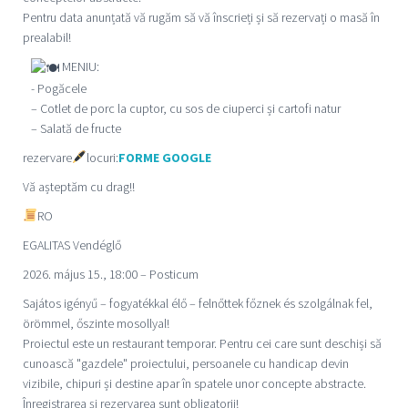
Pentru data anunțată vă rugăm să vă înscrieți și să rezervați o masă în
prealabil!
MENIU:
- Pogăcele
– Cotlet de porc la cuptor, cu sos de ciuperci și cartofi natur
– Salată de fructe
rezervare
locuri:
FORME GOOGLE
Vă așteptăm cu drag!!
RO
EGALITAS Vendégl
ő
2026. május 15., 18:00 – Posticum
Sajátos igényű – fogyatékkal élő – felnőttek főznek és szolgálnak fel,
örömmel, őszinte mosollyal!
Proiectul este un restaurant temporar. Pentru cei care sunt deschiși să
cunoască "gazdele" proiectului, persoanele cu handicap devin
vizibile, chipuri și destine apar în spatele unor concepte abstracte.
Înregistrarea și rezervarea sunt obligatorii!