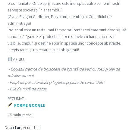
o comunitate. Orice sprijin care este îndreptat către semenii noștri
servește societății în ansamblu."
(Gyula Zsugán G. Hidber, Posticum, membru al Consiliului de
administrație)
Proiectul este un restaurant temporar. Pentru cei care sunt deschiși să
cunoască "gazdele" proiectului, persoanele cu handicap devin
vizibile, chipuri și destine apar în spatele unor concepte abstracte.
Înregistrarea și rezervarea sunt obligatorii!
MENIU:
- Cocktail cremos de bruschete de brânză de vaci cu roșii și ulei de
măsline aromat
- Piept de pui cu brânză și legume și piure de cartofi dulci
- Bile de nucă de cocos
REZUMAT:
FORME GOOGLE
Vă mulțumesc!!
De
artur
, Acum
1 an