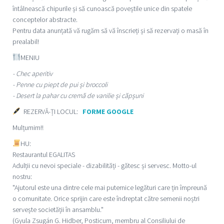
întâlnească chipurile și să cunoască poveștile unice din spatele
conceptelor abstracte.
Pentru data anunțată vă rugăm să vă înscrieți și să rezervați o masă în
prealabil!
MENIU
- Chec aperitiv
- Penne cu piept de pui și broccoli
- Desert la pahar cu cremă de vanilie și căpșuni
REZERVĂ-ȚI LOCUL:
FORME GOOGLE
Mulțumim!!
HU:
Restaurantul EGALITAS
Adulții cu nevoi speciale - dizabilități - gătesc și servesc. Motto-ul
nostru:
"Ajutorul este una dintre cele mai puternice legături care țin împreună
o comunitate. Orice sprijin care este îndreptat către semenii noștri
servește societății în ansamblu."
(Gyula Zsugán G. Hidber, Posticum, membru al Consiliului de