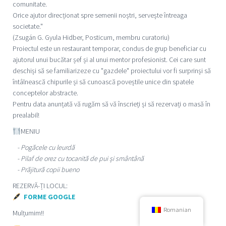
comunitate.
Orice ajutor direcționat spre semenii noștri, servește întreaga
societate."
(Zsugán G. Gyula Hidber, Posticum, membru curatoriu)
Proiectul este un restaurant temporar, condus de grup beneficiar cu
ajutorul unui bucătar șef și al unui mentor profesionist. Cei care sunt
deschiși să se familiarizeze cu "gazdele" proiectului vor fi surprinși să
întâlnească chipurile și să cunoască poveștile unice din spatele
conceptelor abstracte.
Pentru data anunțată vă rugăm să vă înscrieți și să rezervați o masă în
prealabil!
MENIU
- Pogăcele cu leurdă
- Pilaf de orez cu tocanită de pui și smântână
- Prăjitură copii bueno
REZERVĂ-ȚI LOCUL:
FORME GOOGLE
Romanian
Mulțumim!!