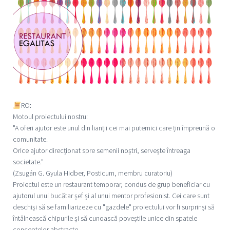
RO:
Motoul proiectului nostru:
"A oferi ajutor este unul din lianții cei mai puternici care țin împreună o
comunitate.
Orice ajutor direcționat spre semenii noștri, servește întreaga
societate."
(Zsugán G. Gyula Hidber, Posticum, membru curatoriu)
Proiectul este un restaurant temporar, condus de grup beneficiar cu
ajutorul unui bucătar șef și al unui mentor profesionist. Cei care sunt
deschiși să se familiarizeze cu "gazdele" proiectului vor fi surprinși să
întâlnească chipurile și să cunoască poveștile unice din spatele
conceptelor abstracte.