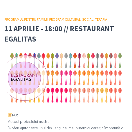
PROGRAMUL PENTRU FAMILII
PROGRAM CULTURAL
SOCIAL
TERAPIA
11 APRILIE - 18:00 // RESTAURANT
EGALITAS
RO:
Motoul proiectului nostru:
"A oferi ajutor este unul din lianții cei mai puternici care țin împreună o