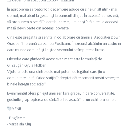
12 decembrie 2025, ora 18:00 - Posticum
În apropierea sărbătorilor, decembrie aduce cu sine un alt ritm - mai
domol, mai atent la gesturi și la oamenii din jur. În această atmosferă,
vă propunem o seară în care bucatele, lumina și întâlnirea la aceeași
masă devin parte din aceeași poveste.
Cina este pregătită și servită în colaborare cu tinerii ai Asociației Down
Oradea, împreună cu echipa Posticum. Împreună alcătuim un cadru în
care munca comună și liniștea sezonului se împletesc firesc.
Filosofia care ghidează acest eveniment este formulată de
G. Zsugán Gyula Hidber:
"Ajutorul este una dintre cele mai puternice legături care țin o
comunitate unită. Orice sprijin îndreptat către semenii noștri servește
binele întregii societăți."
Evenimentul oferă prilejul unei seri fără grabă, în care conversațiile,
gusturile și apropierea de sărbători se așază într-un echilibru simplu.
MENIU:
- Pogăcele
- Varză ala Cluj