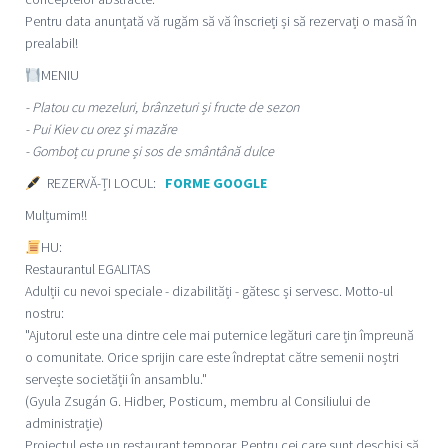
Pentru data anunțată vă rugăm să vă înscrieți și să rezervați o masă în
prealabil!
MENIU
- Platou cu mezeluri, brânzeturi și fructe de sezon
- Pui Kiev cu orez și mazăre
- Gomboț cu prune și sos de smântână dulce
REZERVĂ-ȚI LOCUL:
FORME GOOGLE
Mulțumim!!
HU:
Restaurantul EGALITAS
Adulții cu nevoi speciale - dizabilități - gătesc și servesc. Motto-ul
nostru:
"Ajutorul este una dintre cele mai puternice legături care țin împreună
o comunitate. Orice sprijin care este îndreptat către semenii noștri
servește societății în ansamblu."
(Gyula Zsugán G. Hidber, Posticum, membru al Consiliului de
administrație)
Proiectul este un restaurant temporar. Pentru cei care sunt deschiși să