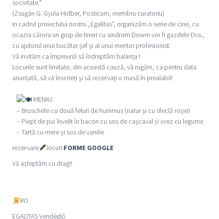
societate."
(Zsugán G. Gyula Hidber, Posticum, membru curatoriu)
In cadrul proiectului nostru „Egalitas”, organizăm o serie de cine, cu
ocazia cărora un grup de tineri cu sindrom Dowm vor fi gazdele Dvs.,
cu ajutorul unui bucătar șef și al unui mentor profesionist.
Vă invităm ca împreună să îndreptăm balanța !
Locurile sunt limitate, din această cauză, vă rugăm, ca pentru data
anunțată, să vă înscrieți și să rezervați o masă în prealabil!
MENIU:
– Bruschete cu două feluri de hummus (natur și cu sfeclă roșie)
– Piept de pui învelit în bacon cu sos de cașcaval și orez cu legume
– Tartă cu mere și sos de vanilie
rezervare
locuri:
FORME GOOGLE
Vă așteptăm cu drag!!
RO
EGALITAS
Vendéglő