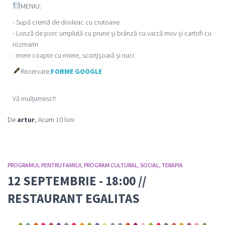
MENIU:
- Supă cremă de dovleac cu crutoane
- Lonză de porc umplută cu prune și brânză cu varză mov și cartofi cu
rozmarin
- mere coapte cu miere, scorțișoară și nuci
Rezervare:
FORME GOOGLE
Vă mulțumesc!!
De
artur
, Acum
10 luni
PROGRAMUL PENTRU FAMILII
PROGRAM CULTURAL
SOCIAL
TERAPIA
12 SEPTEMBRIE - 18:00 //
RESTAURANT EGALITAS